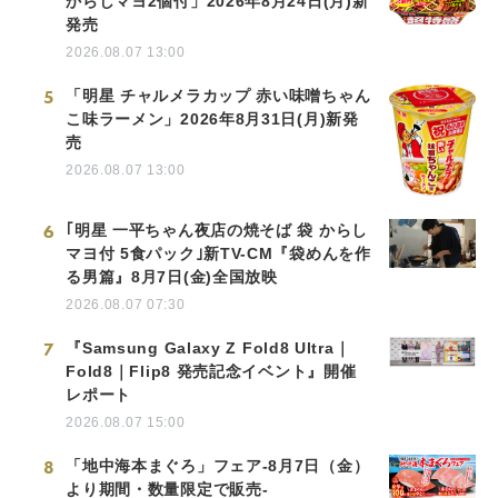
からしマヨ2個付」2026年8月24日(月)新
発売
2026.08.07 13:00
5
「明星 チャルメラカップ 赤い味噌ちゃん
こ味ラーメン」2026年8月31日(月)新発
売
2026.08.07 13:00
6
｢明星 一平ちゃん夜店の焼そば 袋 からし
マヨ付 5食パック｣新TV-CM『袋めんを作
る男篇』8月7日(金)全国放映
2026.08.07 07:30
7
『Samsung Galaxy Z Fold8 Ultra｜
Fold8｜Flip8 発売記念イベント』開催
レポート
2026.08.07 15:00
8
「地中海本まぐろ」フェア-8月7日（金）
より期間・数量限定で販売-