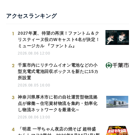
アクセスランキング
1
2027年夏、待望の再演！ファントム＆ク
リスティーヌ役のWキャスト4名が決定！
ミュージカル 『ファントム』
2026.08.06 12:00
2
千葉市内にリチウムイオン電池などの小
型充電式電池回収ボックスを新たに15カ
所設置
2026.08.05 16:00
3
神奈川県厚木市に初の自社運営型物流拠
点が稼働～住宅資材物流を集約・効率化
し物流ネットワークを最適化～
2026.08.06 13:00
4
「明星 一平ちゃん夜店の焼そば 超特盛