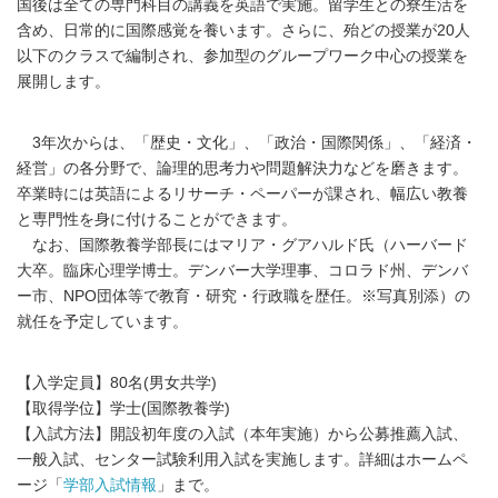
国後は全ての専門科目の講義を英語で実施。留学生との寮生活を
含め、日常的に国際感覚を養います。さらに、殆どの授業が20人
以下のクラスで編制され、参加型のグループワーク中心の授業を
展開します。
3年次からは、「歴史・文化」、「政治・国際関係」、「経済・
経営」の各分野で、論理的思考力や問題解決力などを磨きます。
卒業時には英語によるリサーチ・ペーパーが課され、幅広い教養
と専門性を身に付けることができます。
なお、国際教養学部長にはマリア・グアハルド氏（ハーバード
大卒。臨床心理学博士。デンバー大学理事、コロラド州、デンバ
ー市、NPO団体等で教育・研究・行政職を歴任。※写真別添）の
就任を予定しています。
【入学定員】80名(男女共学)
【取得学位】学士(国際教養学)
【入試方法】開設初年度の入試（本年実施）から公募推薦入試、
一般入試、センター試験利用入試を実施します。詳細はホームペ
ージ「
学部入試情報
」まで。