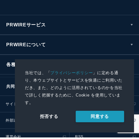
PRWIREサービス
PRWIREについて
各種お問い合わせ
当社では、「
プライバシーポリシー
」に定める通
り、本ウェブサイトとサービスを快適にご利用いた
共同通信社グループ
だき、また、どのように活用されているのかを当社
で詳しく把握するために、Cookie を使用していま
す。
サイトポリシー
プライバシーポリシー
同意する
拒否する
外部送信ポリシー
プレスリリース取扱基準
運営会社
RSS