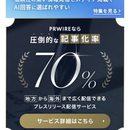
Japanese
English