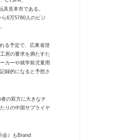
協会、CTJPA、
玩具見本市である。
ら6万5780人のビジ
た。
される予定で、広東省澄
工房の要求を満たすた
ーカーや就学前児童用
記録的になると予想さ
加者の双方に大きなチ
たりの中国サプライヤ
会）もBrand