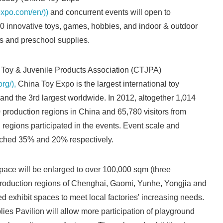
expo.com/en/))
and concurrent events will open to
English
 innovative toys, games, hobbies, and indoor & outdoor
 and preschool supplies.
oy & Juvenile Products Association (CTJPA)
rg/),
China Toy Expo is the largest international toy
 and the 3rd largest worldwide. In 2012, altogether 1,014
0 production regions in China and 65,780 visitors from
 regions participated in the events. Event scale and
ched 35% and 20% respectively.
pace will be enlarged to over 100,000 sqm (three
production regions of Chenghai, Gaomi, Yunhe, Yongjia and
exhibit spaces to meet local factories' increasing needs.
es Pavilion will allow more participation of playground