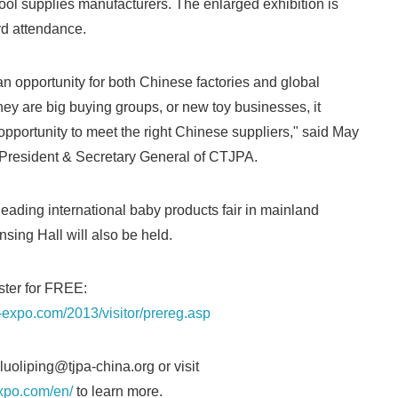
ol supplies manufacturers. The enlarged exhibition is
rd attendance.
 opportunity for both Chinese factories and global
hey are big buying groups, or new toy businesses, it
pportunity to meet the right Chinese suppliers," said May
 President & Secretary General of CTJPA.
ading international baby products fair in mainland
sing Hall will also be held.
ster for FREE:
y-expo.com/2013/visitor/prereg.asp
oliping@tjpa-china.org or visit
expo.com/en/
to learn more.