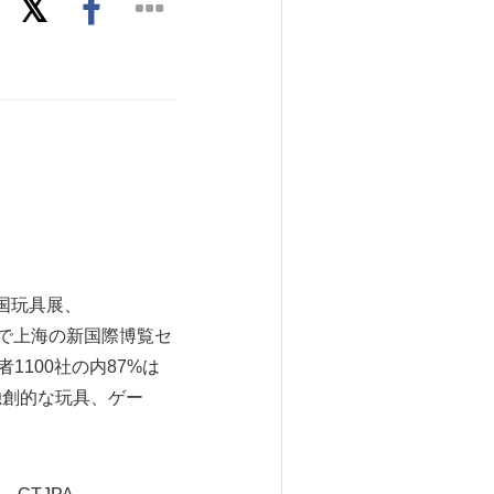
y（中国玩具展、
日まで上海の新国際博覧セ
1100社の内87%は
独創的な玩具、ゲー