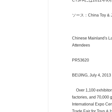
CTJPAには2012年
ソース：China Toy & Juv
Chinese Mainland's La
Attendees
PR53620
BEIJING, July 4, 201
Over 1,100 exhibitors
factories, and 70,000 
International Expo Cen
Trade Fair for Toys &