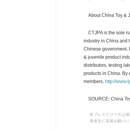
About China Toy & Ju
CTJPA is the sole nat
industry in China and t
Chinese government. It 
& juvenile product ind
distributors, testing la
products in China. By
members.
http://www.t
SOURCE: China Toy &
本プレスリリースは発
発表元に直接お願いい