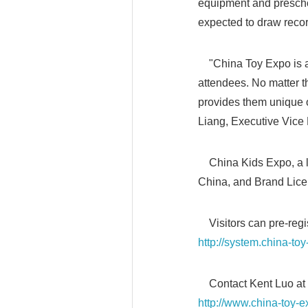
equipment and prescho
expected to draw reco
"China Toy Expo is an
attendees. No matter t
provides them unique o
Liang, Executive Vice
China Kids Expo, a le
China, and Brand Licen
Visitors can pre-regi
http://system.china-to
Contact Kent Luo at lu
http://www.china-toy-