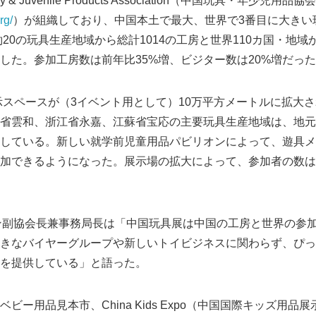
 & Juvenile Products Association（中国玩具・年少児用品
rg/
）が組織しており、中国本土で最大、世界で3番目に大きい
約20の玩具生産地域から総計1014の工房と世界110カ国・地域か
した。参加工房数は前年比35%増、ビジター数は20%増だっ
展示スペースが（3イベント用として）10万平方メートルに拡大
省雲和、浙江省永嘉、江蘇省宝応の主要玩具生産地域は、地元
している。新しい就学前児童用品パビリオンによって、遊具メ
加できるようになった。展示場の拡大によって、参加者の数は
アン副協会長兼事務局長は「中国玩具展は中国の工房と世界の参
きなバイヤーグループや新しいトイビジネスに関わらず、ぴっ
を提供している」と語った。
ー用品見本市、China Kids Expo（中国国際キッズ用品展示