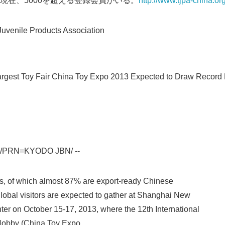
9月現在、5000を超える登録会員がいる。
http://www.tjpa-china.org
enile Products Association
rgest Toy Fair China Toy Expo 2013 Expected to Draw Record 
Japanese
3 /PRN=KYODO JBN/ --
, of which almost 87% are export-ready Chinese
global visitors are expected to gather at Shanghai New
ter on October 15-17, 2013, where the 12th International
 Hobby (China Toy Expo