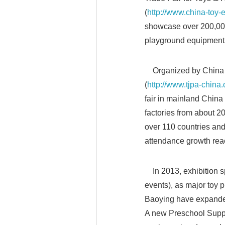
(
http://www.china-toy-
showcase over 200,000
playground equipments
Organized by China T
(
http://www.tjpa-china.o
fair in mainland China
factories from about 2
over 110 countries and
attendance growth rea
In 2013, exhibition s
events), as major toy 
Baoying have expanded 
A new Preschool Suppli