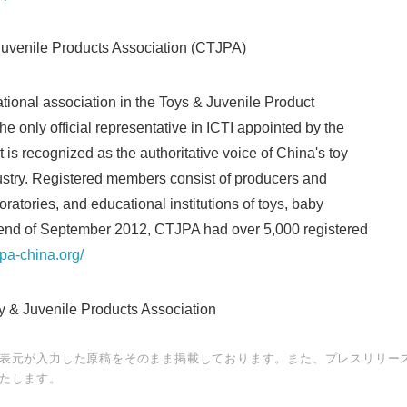
venile Products Association (CTJPA)
ional association in the Toys & Juvenile Product
he only official representative in ICTI appointed by the
is recognized as the authoritative voice of China's toy
ustry. Registered members consist of producers and
boratories, and educational institutions of toys, baby
 end of September 2012, CTJPA had over 5,000 registered
jpa-china.org/
 Juvenile Products Association
表元が入力した原稿をそのまま掲載しております。また、プレスリリー
たします。