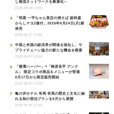
し物流ネットワークを最適化～
2026.08.06 13:00
4
「明星 一平ちゃん夜店の焼そば 超特盛
からしマヨ2個付」2026年8月24日(月)新
発売
2026.08.07 13:00
5
中国と米国の経済界が関係を強化し、サ
プライチェーン協力の新たな機会を模索
2026.08.07 10:00
6
「横濱ハーバー」×「柳原良平 アンク
ル」 限定コラボ商品＆メニューが登場
8月17日から限定販売開始
2026.08.07 13:00
7
亀の井ホテル 有馬 有馬の歴史と文化に触
れる秋の宿泊プランを9月から展開
2026.08.06 11:00