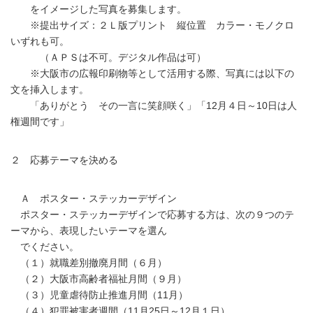
をイメージした写真を募集します。
※提出サイズ：２Ｌ版プリント 縦位置 カラー・モノクロ
いずれも可。
（ＡＰＳは不可。デジタル作品は可）
※大阪市の広報印刷物等として活用する際、写真には以下の
文を挿入します。
「ありがとう その一言に笑顔咲く」「12月４日～10日は人
権週間です」
２ 応募テーマを決める
Ａ ポスター・ステッカーデザイン
ポスター・ステッカーデザインで応募する方は、次の９つのテ
ーマから、表現したいテーマを選ん
でください。
（１）就職差別撤廃月間（６月）
（２）大阪市高齢者福祉月間（９月）
（３）児童虐待防止推進月間（11月）
（４）犯罪被害者週間（11月25日～12月１日）