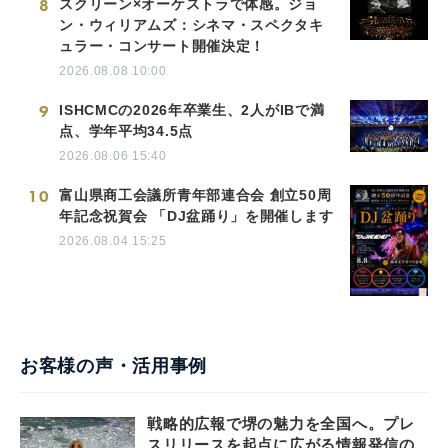
8
スクリーン×オーケストラで体感。ジョ
ン・ウィリアムズ：シネマ・スペクタキ
ュラー・コンサート開催決定！
2026.08.08 10:00
9
ISHCMCの2026年卒業生、2人がIBで満
点、学年平均34.5点
2026.08.06 15:40
10
富山県商工会議所青年部連合会 創立50周
年記念祝賀会 「DJ盆踊り」を開催します
2026.08.04 15:25
お客様の声・活用事例
戦略的広報で堺の魅力を全国へ。プレ
スリリースを起点に広がる情報発信の