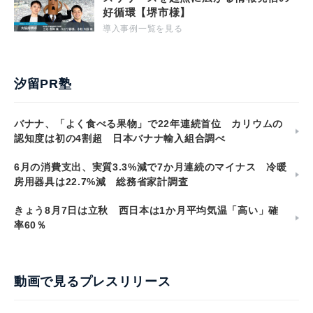
好循環【堺市様】
導入事例一覧を見る
汐留PR塾
バナナ、「よく食べる果物」で22年連続首位 カリウムの
認知度は初の4割超 日本バナナ輸入組合調べ
6月の消費支出、実質3.3%減で7か月連続のマイナス 冷暖
房用器具は22.7%減 総務省家計調査
きょう8月7日は立秋 西日本は1か月平均気温「高い」確
率60％
動画で見るプレスリリース