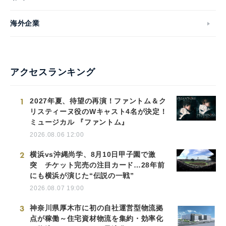
海外企業
アクセスランキング
1
2027年夏、待望の再演！ファントム＆ク
リスティーヌ役のWキャスト4名が決定！
ミュージカル 『ファントム』
2026.08.06 12:00
2
横浜vs沖縄尚学、8月10日甲子園で激
突 チケット完売の注目カード…28年前
にも横浜が演じた“伝説の一戦”
2026.08.07 19:00
3
神奈川県厚木市に初の自社運営型物流拠
点が稼働～住宅資材物流を集約・効率化