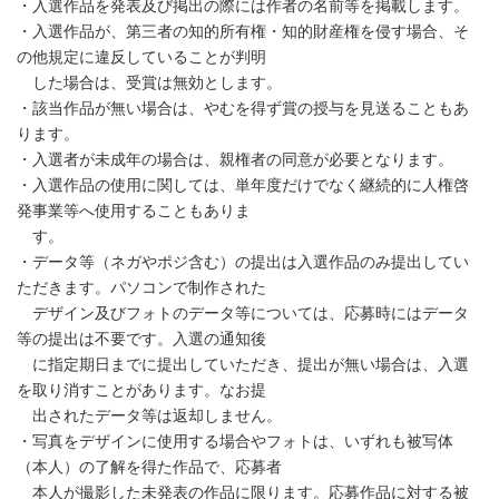
・入選作品を発表及び掲出の際には作者の名前等を掲載します。
・入選作品が、第三者の知的所有権・知的財産権を侵す場合、そ
の他規定に違反していることが判明
した場合は、受賞は無効とします。
・該当作品が無い場合は、やむを得ず賞の授与を見送ることもあ
ります。
・入選者が未成年の場合は、親権者の同意が必要となります。
・入選作品の使用に関しては、単年度だけでなく継続的に人権啓
発事業等へ使用することもありま
す。
・データ等（ネガやポジ含む）の提出は入選作品のみ提出してい
ただきます。パソコンで制作された
デザイン及びフォトのデータ等については、応募時にはデータ
等の提出は不要です。入選の通知後
に指定期日までに提出していただき、提出が無い場合は、入選
を取り消すことがあります。なお提
出されたデータ等は返却しません。
・写真をデザインに使用する場合やフォトは、いずれも被写体
（本人）の了解を得た作品で、応募者
本人が撮影した未発表の作品に限ります。応募作品に対する被