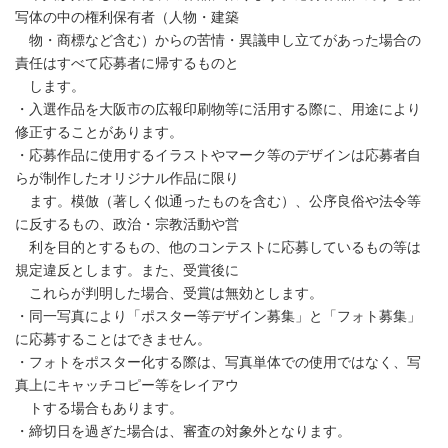
写体の中の権利保有者（人物・建築
物・商標など含む）からの苦情・異議申し立てがあった場合の
責任はすべて応募者に帰するものと
します。
・入選作品を大阪市の広報印刷物等に活用する際に、用途により
修正することがあります。
・応募作品に使用するイラストやマーク等のデザインは応募者自
らが制作したオリジナル作品に限り
ます。模倣（著しく似通ったものを含む）、公序良俗や法令等
に反するもの、政治・宗教活動や営
利を目的とするもの、他のコンテストに応募しているもの等は
規定違反とします。また、受賞後に
これらが判明した場合、受賞は無効とします。
・同一写真により「ポスター等デザイン募集」と「フォト募集」
に応募することはできません。
・フォトをポスター化する際は、写真単体での使用ではなく、写
真上にキャッチコピー等をレイアウ
トする場合もあります。
・締切日を過ぎた場合は、審査の対象外となります。