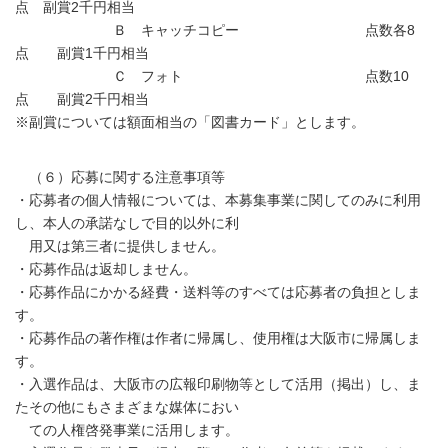
点 副賞2千円相当
Ｂ キャッチコピー 点数各8
点 副賞1千円相当
Ｃ フォト 点数10
点 副賞2千円相当
※副賞については額面相当の「図書カード」とします。
（６）応募に関する注意事項等
・応募者の個人情報については、本募集事業に関してのみに利用
し、本人の承諾なしで目的以外に利
用又は第三者に提供しません。
・応募作品は返却しません。
・応募作品にかかる経費・送料等のすべては応募者の負担としま
す。
・応募作品の著作権は作者に帰属し、使用権は大阪市に帰属しま
す。
・入選作品は、大阪市の広報印刷物等として活用（掲出）し、ま
たその他にもさまざまな媒体におい
ての人権啓発事業に活用します。