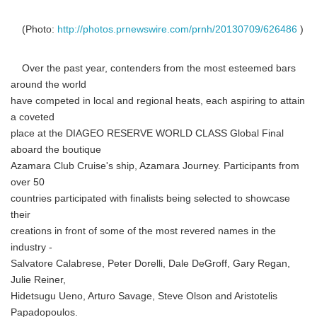
(Photo:
http://photos.prnewswire.com/prnh/20130709/626486
)
Over the past year, contenders from the most esteemed bars
around the world
have competed in local and regional heats, each aspiring to attain
a coveted
place at the DIAGEO RESERVE WORLD CLASS Global Final
aboard the boutique
Azamara Club Cruise's ship, Azamara Journey. Participants from
over 50
countries participated with finalists being selected to showcase
their
creations in front of some of the most revered names in the
industry -
Salvatore Calabrese, Peter Dorelli, Dale DeGroff, Gary Regan,
Julie Reiner,
Hidetsugu Ueno, Arturo Savage, Steve Olson and Aristotelis
Papadopoulos.