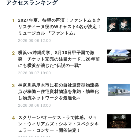
アクセスランキング
1
2027年夏、待望の再演！ファントム＆ク
リスティーヌ役のWキャスト4名が決定！
ミュージカル 『ファントム』
2026.08.06 12:00
2
横浜vs沖縄尚学、8月10日甲子園で激
突 チケット完売の注目カード…28年前
にも横浜が演じた“伝説の一戦”
2026.08.07 19:00
3
神奈川県厚木市に初の自社運営型物流拠
点が稼働～住宅資材物流を集約・効率化
し物流ネットワークを最適化～
2026.08.06 13:00
4
スクリーン×オーケストラで体感。ジョ
ン・ウィリアムズ：シネマ・スペクタキ
ュラー・コンサート開催決定！