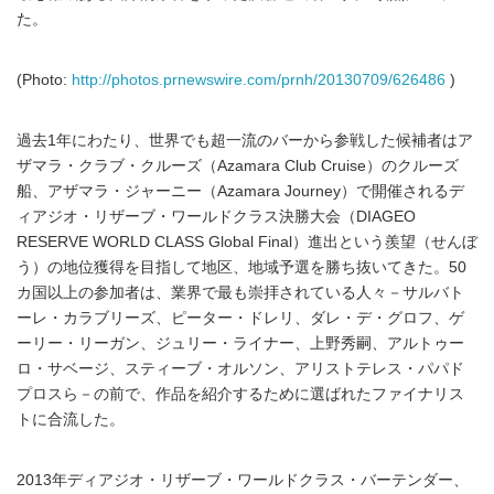
た。
(Photo:
http://photos.prnewswire.com/prnh/20130709/626486
)
過去1年にわたり、世界でも超一流のバーから参戦した候補者はア
ザマラ・クラブ・クルーズ（Azamara Club Cruise）のクルーズ
船、アザマラ・ジャーニー（Azamara Journey）で開催されるデ
ィアジオ・リザーブ・ワールドクラス決勝大会（DIAGEO
RESERVE WORLD CLASS Global Final）進出という羨望（せんぼ
う）の地位獲得を目指して地区、地域予選を勝ち抜いてきた。50
カ国以上の参加者は、業界で最も崇拝されている人々－サルバト
ーレ・カラブリーズ、ピーター・ドレリ、ダレ・デ・グロフ、ゲ
ーリー・リーガン、ジュリー・ライナー、上野秀嗣、アルトゥー
ロ・サベージ、スティーブ・オルソン、アリストテレス・パパド
プロスら－の前で、作品を紹介するために選ばれたファイナリス
トに合流した。
2013年ディアジオ・リザーブ・ワールドクラス・バーテンダー、