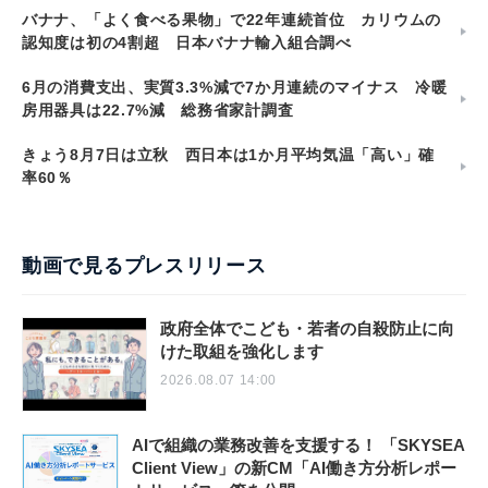
バナナ、「よく食べる果物」で22年連続首位 カリウムの
認知度は初の4割超 日本バナナ輸入組合調べ
6月の消費支出、実質3.3%減で7か月連続のマイナス 冷暖
房用器具は22.7%減 総務省家計調査
きょう8月7日は立秋 西日本は1か月平均気温「高い」確
率60％
動画で見るプレスリリース
政府全体でこども・若者の自殺防止に向
けた取組を強化します
2026.08.07 14:00
AIで組織の業務改善を支援する！ 「SKYSEA
Client View」の新CM「AI働き方分析レポー