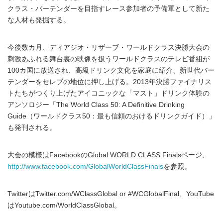
クラス・バーテンダーを目指すレース参加者の予備軍として新た
な人材も発掘する。
今後数カ月、ディアジオ・リザーブ・ワールドクラス決勝大会の
刺激あふれる舞台裏の映像を扱うワールドクラスのテレビ番組が
100カ国に放送され、高級ドリンク文化を家庭に紹介、新世代バー
テンダーをセレブの地位に押し上げる。2013年決勝ファイナリス
トたちがつくり上げたアイコニックな「マスト」ドリンク体験の
アンソロジー「The World Class 50: A Definitive Drinking
Guide（ワールドクラス50：最も信頼のおけるドリンクガイド）」
も発刊される。
大会の模様はFacebookのGlobal WORLD CLASS Finalsページ、
http://www.facebook.com/GlobalWorldClassFinals
を参照。
TwitterはTwitter.com/WClassGlobal or #WCGlobalFinal、YouTube
はYoutube.com/WorldClassGlobal。