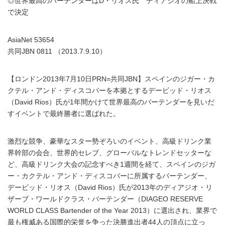
◎世界最高のバーテンダーはD・リオス氏 ディアジオの船上決戦
で決定
AsiaNet 53654
共同JBN 0811 （2013.7.9.10）
【ロンドン2013年7月10日PRN=共同JBN】スペインのジガー・カ
クテル・アンド・ディスコバーを本拠とするデービッド・リオス
（David Rios）氏が1年間かけて世界最高のバーテンダーを見いだ
すイベントで最終勝者に選ばれた。
激烈な競争、豪華なスター勢ぞろいのイベント、高級ドリンク業
界幹部の会合、世界的セレブ、グローバルなトレンドセッターな
ど、高級ドリンク大会の記念すべき1週間を経て、スペインのジガ
ー・カクテル・アンド・ディスコバーに所属するバーテンダー、
デービッド・リオス（David Rios）氏が2013年のディアジオ・リ
ザーブ・ワールドクラス・バーテンダー（DIAGEO RESERVE
WORLD CLASS Bartender of the Year 2013）に選出され、業界で
最も権威ある国際的栄誉を争った決勝進出者44人の頂点に立っ