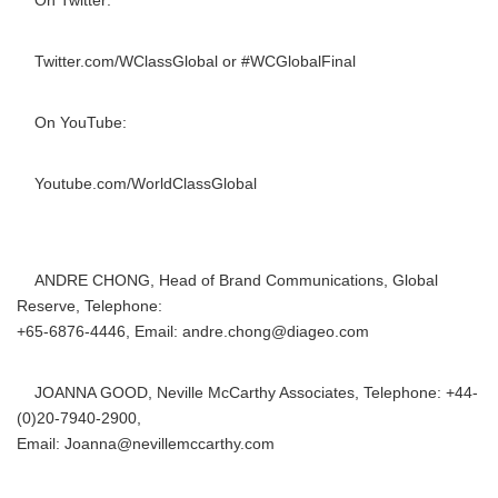
On Twitter:
Twitter.com/WClassGlobal or #WCGlobalFinal
On YouTube:
Youtube.com/WorldClassGlobal
ANDRE CHONG, Head of Brand Communications, Global
Reserve, Telephone:
+65-6876-4446, Email: andre.chong@diageo.com
JOANNA GOOD, Neville McCarthy Associates, Telephone: +44-
(0)20-7940-2900,
Email: Joanna@nevillemccarthy.com