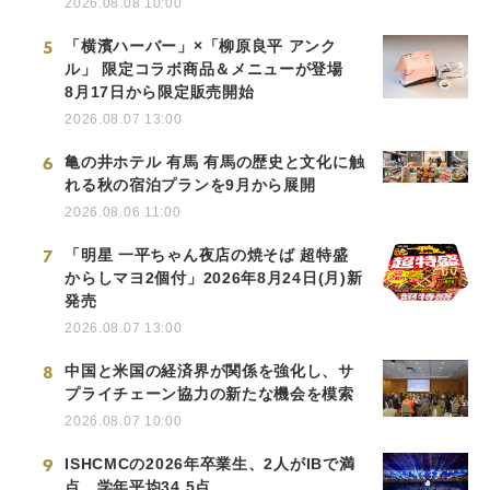
2026.08.08 10:00
5
「横濱ハーバー」×「柳原良平 アンク
ル」 限定コラボ商品＆メニューが登場
8月17日から限定販売開始
2026.08.07 13:00
6
亀の井ホテル 有馬 有馬の歴史と文化に触
れる秋の宿泊プランを9月から展開
2026.08.06 11:00
7
「明星 一平ちゃん夜店の焼そば 超特盛
からしマヨ2個付」2026年8月24日(月)新
発売
2026.08.07 13:00
8
中国と米国の経済界が関係を強化し、サ
プライチェーン協力の新たな機会を模索
2026.08.07 10:00
9
ISHCMCの2026年卒業生、2人がIBで満
点、学年平均34.5点