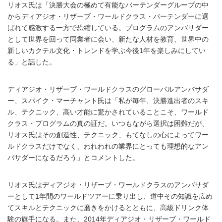
リオス氏は「決勝大会の極めて有能なバーテンダーグループの中
からディアジオ・リザーブ・ワールドクラス・バーテンダーに選
ばれて感激する一方で恐縮している。プログラムのアンバサダー
として世界を回って同業者に会い、新たな人材を教育、世界中の
新しいカクテル文化・トレンドを学ぶ今後1年を楽しみにしてい
る」と話した。
ディアジオ・リザーブ・ワールドクラスのグローバルアンバサダ
ー、スパイク・マーチャント氏は「私が毎年、決勝進出者のスキ
ル、テクニック、高い才能に驚かされていることこそ、ワールド
クラス・プログラムの真の証だ。いつもながら選択は困難だが、
リオス氏はその創造性、テクニック、もてなしの心によってワー
ルドクラスだけでなく、われわれの業界にとっても理想的なアン
バサダーになるだろう」とコメントした。
リオス氏はディアジオ・リザーブ・ワールドクラスのアンバサダ
ーとして1年間のワールドツアーに乗り出し、道中その知識を広め
てスキルとテクニックに磨きをかけるとともに、高級ドリンク体
験の旗手になる。また、2014年ディアジオ・リザーブ・ワールド