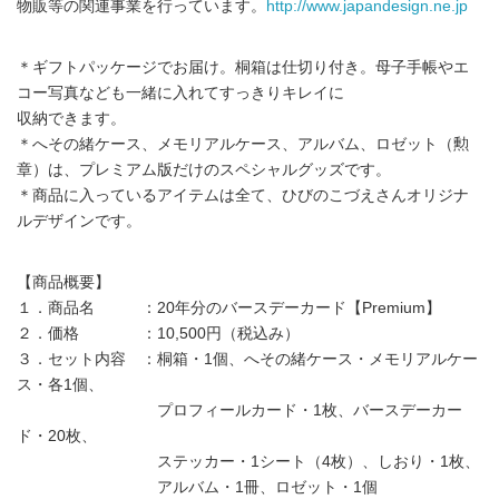
物販等の関連事業を行っています。
http://www.japandesign.ne.jp
＊ギフトパッケージでお届け。桐箱は仕切り付き。母子手帳やエ
コー写真なども一緒に入れてすっきりキレイに
収納できます。
＊へその緒ケース、メモリアルケース、アルバム、ロゼット（勲
章）は、プレミアム版だけのスペシャルグッズです。
＊商品に入っているアイテムは全て、ひびのこづえさんオリジナ
ルデザインです。
【商品概要】
１．商品名 ：20年分のバースデーカード【Premium】
２．価格 ：10,500円（税込み）
３．セット内容 ：桐箱・1個、へその緒ケース・メモリアルケー
ス・各1個、
プロフィールカード・1枚、バースデーカー
ド・20枚、
ステッカー・1シート（4枚）、しおり・1枚、
アルバム・1冊、ロゼット・1個