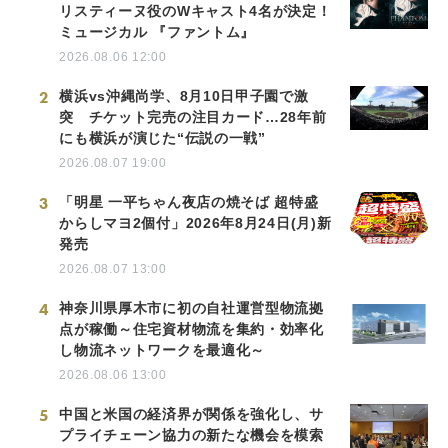
リスティーヌ役のWキャスト4名が決定！
ミュージカル 『ファントム』
2026.08.06 12:00
2
横浜vs沖縄尚学、8月10日甲子園で激
突 チケット完売の注目カード…28年前
にも横浜が演じた“伝説の一戦”
2026.08.07 19:00
3
「明星 一平ちゃん夜店の焼そば 超特盛
からしマヨ2個付」2026年8月24日(月)新
発売
2026.08.07 13:00
4
神奈川県厚木市に初の自社運営型物流拠
点が稼働～住宅資材物流を集約・効率化
し物流ネットワークを最適化～
2026.08.06 13:00
5
中国と米国の経済界が関係を強化し、サ
プライチェーン協力の新たな機会を模索