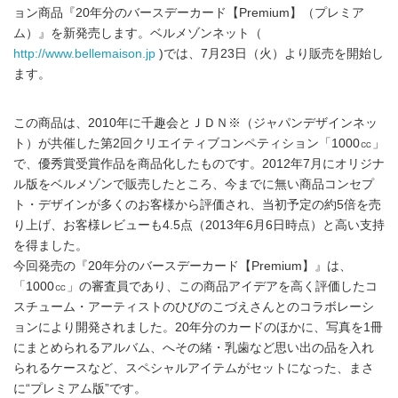
ョン商品『20年分のバースデーカード【Premium】（プレミア
ム）』を新発売します。ベルメゾンネット（
http://www.bellemaison.jp
)では、7月23日（火）より販売を開始し
ます。
この商品は、2010年に千趣会とＪＤＮ※（ジャパンデザインネッ
ト）が共催した第2回クリエイティブコンペティション「1000㏄」
で、優秀賞受賞作品を商品化したものです。2012年7月にオリジナ
ル版をベルメゾンで販売したところ、今までに無い商品コンセプ
ト・デザインが多くのお客様から評価され、当初予定の約5倍を売
り上げ、お客様レビューも4.5点（2013年6月6日時点）と高い支持
を得ました。
今回発売の『20年分のバースデーカード【Premium】』は、
「1000㏄」の審査員であり、この商品アイデアを高く評価したコ
スチューム・アーティストのひびのこづえさんとのコラボレーシ
ョンにより開発されました。20年分のカードのほかに、写真を1冊
にまとめられるアルバム、へその緒・乳歯など思い出の品を入れ
られるケースなど、スペシャルアイテムがセットになった、まさ
に“プレミアム版”です。