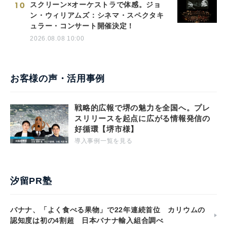
10
スクリーン×オーケストラで体感。ジョ
ン・ウィリアムズ：シネマ・スペクタキ
ュラー・コンサート開催決定！
2026.08.08 10:00
お客様の声・活用事例
戦略的広報で堺の魅力を全国へ。プレ
スリリースを起点に広がる情報発信の
好循環【堺市様】
導入事例一覧を見る
汐留PR塾
バナナ、「よく食べる果物」で22年連続首位 カリウムの
認知度は初の4割超 日本バナナ輸入組合調べ