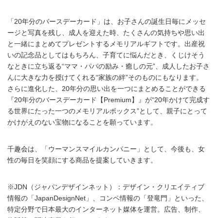
「20年分のバースデーカード」は、お子さんの誕生日毎にメッセ
ージと写真を残し、成人を迎えた時、たくさんの気持ちや思い出
と一緒にまとめてプレゼントするメモリアルギフトです。出産祝
いの記念品としてはもちろん、子育てに悩んだとき、くじけそう
なときに立ち返る“ママ・パパの励み・癒しの元”、成人したお子さ
んに大きな力を授けてくれる“家族の絆”そのものにもなります。
さらに進化した、20年分の思い出を一つにまとめることができる
『20年分のバースデーカード【Premium】』が“20年かけて完成す
る世界にたった一つのメモリアルボックス”として、親子にとって
かけがえのない宝物になることを願っています。
千趣会は、「ウーマンスマイルカンパニー」として、今後も、女
性の毎日を笑顔にする商品を提案していきます。
※JDN（ジャパンデザインネット）：デザイン・クリエイティブ
情報の「JapanDesignNet」、コンペ情報の「登竜門」といった、
特定分野で日本最大のインターネット媒体を運営。広告、制作、