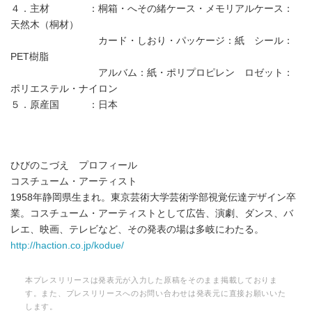
４．主材 ：桐箱・へその緒ケース・メモリアルケース：
天然木（桐材）
カード・しおり・パッケージ：紙 シール：
PET樹脂
アルバム：紙・ポリプロピレン ロゼット：
ポリエステル・ナイロン
５．原産国 ：日本
ひびのこづえ プロフィール
コスチューム・アーティスト
1958年静岡県生まれ。東京芸術大学芸術学部視覚伝達デザイン卒
業。コスチューム・アーティストとして広告、演劇、ダンス、バ
レエ、映画、テレビなど、その発表の場は多岐にわたる。
http://haction.co.jp/kodue/
本プレスリリースは発表元が入力した原稿をそのまま掲載しておりま
す。また、プレスリリースへのお問い合わせは発表元に直接お願いいた
します。