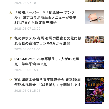
2026.08.07 10:00
6
「横濱ハーバー」×「柳原良平 アンク
ル」 限定コラボ商品＆メニューが登場
8月17日から限定販売開始
2026.08.07 13:00
7
亀の井ホテル 有馬 有馬の歴史と文化に触
れる秋の宿泊プランを9月から展開
2026.08.06 11:00
8
ISHCMCの2026年卒業生、2人がIBで満
点、学年平均34.5点
2026.08.06 15:40
9
富山県商工会議所青年部連合会 創立50周
年記念祝賀会 「DJ盆踊り」を開催します
2026.08.04 15:25