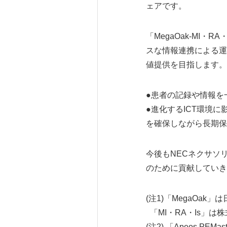
ェアです。
「MegaOak-MI
スな情報連携による運
値提供を目指します。
●患者の記録や情報を
●進化するICT環境
を確保しながら長期保
今後もNECネクサソ
のために貢献していき
(注1)「MegaOa
「MI・RA・Is」
(注2) 「Apeos P