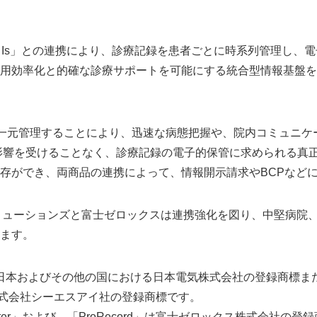
・RA・Is」との連携により、診療記録を患者ごとに時系列管理し
用効率化と的確な診療サポートを可能にする統合型情報基盤を
一元管理することにより、迅速な病態把握や、院内コミュニケ
に影響を受けることなく、診療記録の電子的保管に求められる真
存ができ、両商品の連携によって、情報開示請求やBCPなど
リューションズと富士ゼロックスは連携強化を図り、中堅病院
ます。
k」は日本およびその他の国における日本電気株式会社の登録商標
は株式会社シーエスアイ社の登録商標です。
EMaster」および、「ProRecord」は富士ゼロックス株式会社の