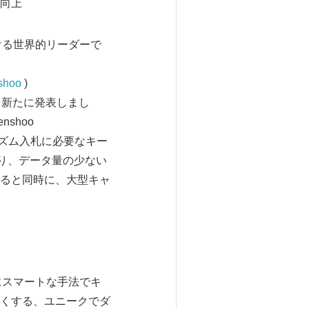
向上
ける世界的リーダーで
shoo
)
ー)を新たに発表しまし
nshoo
ルゴリズム入札に必要なキー
り、データ量の少ない
ると同時に、大型キャ
らにスマートな手法でキ
くする、ユニークでダ