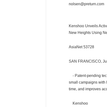
nolsen@preturn.com
Kenshoo Unveils Activ
New Heights Using N
AsiaNet 53728
SAN FRANCISCO, Jul
- Patent-pending tech
small campaigns with lo
time, and improves ac
Kenshoo