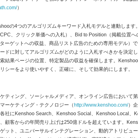
ath.com/
）
は、Kenshooの4つのアルゴリズムキーワード入札モデルと連動します。Bi
（CPC、クリック単価への入札）、Bid to Position（掲載位置への
gets（製品ターゲットへの収益、商品リスト広告のための専用モデル
ードに対してアルゴリズムがどのように入札すべきかを決定し
果ページの位置、特定製品の収益を確保します。KenshooのAct
リシーをより使いやすく、正確に、そして効果的にします。
Japanese
索マーケティング、ソーシャルメディア、オンライン広告において
マーケティング・テクノロジー（
http://www.kenshoo.com/
）企
nshoo Search、Kenshoo Social、Kenshoo Local、Ken
、顧客からの年間売り上げは250億ドルを超えています。Kens
ット、ユニバーサルインテグレーション、動的アトリビューションを