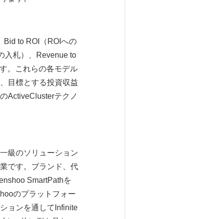
d to ROI（ROIへの
入札）、Revenue to
）です。これらの各モデル
、目標とする投資収益
iveClusterテクノ
第一級のソリューション
業です。ブランド、代
shoo SmartPathを
hooのプラットフォー
通してInfinite