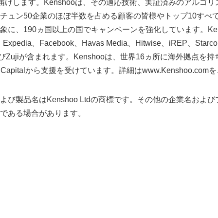
(TM)をお届けします。Kenshooは、その適応技術、実証済みのアル
チュン50企業のほぼ半数を占める顧客の皆様やトップ10すべ
English
象に、190ヵ国以上の国でキャンペーンを強化しています。Ken
Expedia、Facebook、Havas Media、Hitwise、iREP、Starcom
およびZujiが含まれます。Kenshooは、世界16ヵ所に海外拠点を持ち、Se
Tenaya Capitalから支援を受けています。詳細はwww.Kenshoo.
名および製品名はKenshoo Ltdの商標です。その他の企業名お
である場合があります。