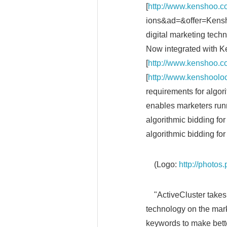
[
http://www.kenshoo.
ions&ad=&offer=Kensh
digital marketing tech
Now integrated with 
[
http://www.kenshoo.c
[
http://www.kenshoolo
requirements for algor
enables marketers run
algorithmic bidding for 
algorithmic bidding fo
(Logo:
http://photo
"ActiveCluster takes
technology on the mark
keywords to make bette