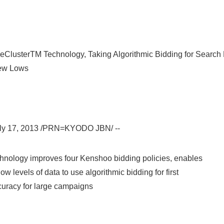
eClusterTM Technology, Taking Algorithmic Bidding for Search 
ew Lows
y 17, 2013 /PRN=KYODO JBN/ --
nology improves four Kenshoo bidding policies, enables
w levels of data to use algorithmic bidding for first
curacy for large campaigns