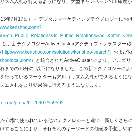
リズム入札が行えるようになり、大型キャンペーンの正確度が
013年7月17日）－ デジタルマーケティングテクノロジーにお
//www.kenshoo.com/?
&ch=Public_Relations&ls=Public_Relations&ad=&offer=Ken
com）は、新テクノロジーActiveCluster(アクティブ・クラスタ
（
http://www.kenshoo.com/solutions/kenshoo-search/
）およびKe
shoolocal.com/
）と統合されたActiveCluster により、ア
れまでの10分の1以下になりました。この新テクノロジーによ
を行っているマーケターもアルゴリズム入札ができるようにな
ズム入札をより効果的に行えるようになります。
wire.com/prnh/20120907/559592
ter は、現在市場で使われている他のテクノロジーと違い、新しくさ
けすることにより、それぞれのキーワードの価値を予想しやす