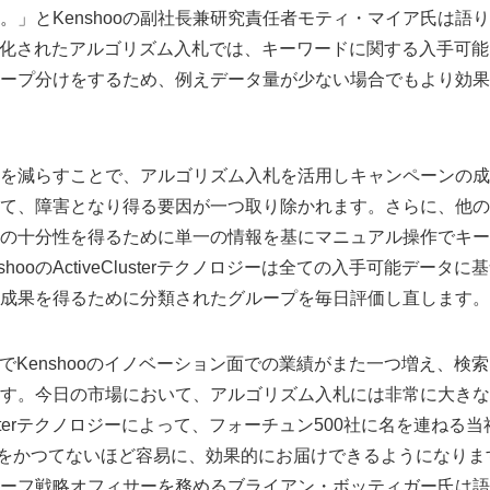
」とKenshooの副社長兼研究責任者モティ・マイア氏は語りま
sterで強化されたアルゴリズム入札では、キーワードに関する入手
ープ分けをするため、例えデータ量が少ない場合でもより効果
を減らすことで、アルゴリズム入札を活用しキャンペーンの成
て、障害となり得る要因が一つ取り除かれます。さらに、他の
の十分性を得るために単一の情報を基にマニュアル操作でキー
hooのActiveClusterテクノロジーは全ての入手可能デー
成果を得るために分類されたグループを毎日評価し直します。
erの登場でKenshooのイノベーション面での業績がまた一つ増え
す。今日の市場において、アルゴリズム入札には非常に大きな
veClusterテクノロジーによって、フォーチュン500社に名を連ね
をかつてないほど容易に、効果的にお届けできるようになります」と、P
ーフ戦略オフィサーを務めるブライアン・ボッティガー氏は語