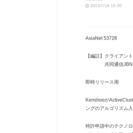
2013/7/18 10:30
AsiaNet 53728
【編註】クライアント
共同通信JBNで
即時リリース用
KenshooがActi
ングのアルゴリズム入
特許申請中のテクノロ