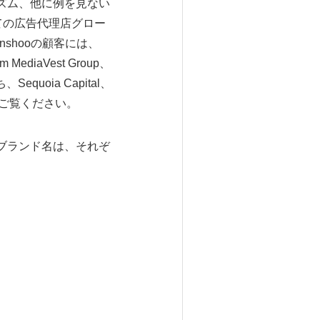
ゴリズム、他に例を見ない
ての広告代理店グロー
shooの顧客には、
 MediaVest Group、
quoia Capital、
comをご覧ください。
よびブランド名は、それぞ