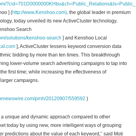
com/?cid=701D0000000KHbu&ch=Public_Relations&ls=Public_
oo ] (
http://www.Kenshoo.com),
the global leader in premium
nology, today unveiled its new ActiveCluster technology.
Kenshoo Search
om/solutions/kenshoo-search
] and Kenshoo Local
cal.com
], ActiveCluster lessens keyword conversion data
ithmic bidding by more than ten times. This breakthrough
ning lower-volume search advertising campaigns to tap into
the first time; while increasing the effectiveness of
r larger campaigns.
s.prnewswire.com/prnh/20120907/559592
)
 a unique and dynamic approach compared to other
et today by using new, more intelligent ways of grouping
r predictions about the value of each keyword," said Moti