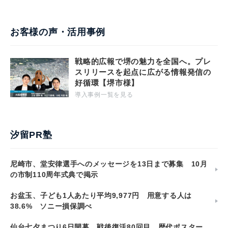
お客様の声・活用事例
戦略的広報で堺の魅力を全国へ。プレ
スリリースを起点に広がる情報発信の
好循環【堺市様】
導入事例一覧を見る
汐留PR塾
尼崎市、堂安律選手へのメッセージを13日まで募集 10月
の市制110周年式典で掲示
お盆玉、子ども1人あたり平均9,977円 用意する人は
38.6% ソニー損保調べ
仙台七夕まつり6日開幕 戦後復活80回目、歴代ポスター