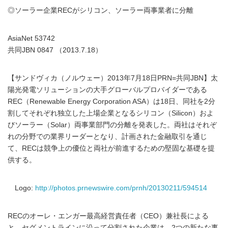
◎ソーラー企業RECがシリコン、ソーラー両事業者に分離
AsiaNet 53742
共同JBN 0847 （2013.7.18）
【サンドヴィカ（ノルウェー）2013年7月18日PRN=共同JBN】太
陽光発電ソリューションの大手グローバルプロバイダーである
REC（Renewable Energy Corporation ASA）は18日、同社を2分
割してそれぞれ独立した上場企業となるシリコン（Silicon）およ
びソーラー（Solar）両事業部門の分離を発表した。両社はそれぞ
れの分野での業界リーダーとなり、計画された金融取引を通じ
て、RECは競争上の優位と両社が前進するための堅固な基礎を提
供する。
Logo:
http://photos.prnewswire.com/prnh/20130211/594514
RECのオーレ・エンガー最高経営責任者（CEO）兼社長による
と、セグメントラインに沿って分割された企業は、2つの新たな事