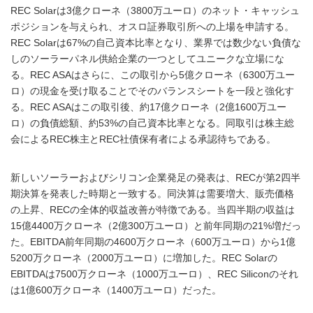
REC Solarは3億クローネ（3800万ユーロ）のネット・キャッシュ
ポジションを与えられ、オスロ証券取引所への上場を申請する。
REC Solarは67%の自己資本比率となり、業界では数少ない負債な
しのソーラーパネル供給企業の一つとしてユニークな立場にな
る。REC ASAはさらに、この取引から5億クローネ（6300万ユー
ロ）の現金を受け取ることでそのバランスシートを一段と強化す
る。REC ASAはこの取引後、約17億クローネ（2億1600万ユー
ロ）の負債総額、約53%の自己資本比率となる。同取引は株主総
会によるREC株主とREC社債保有者による承認待ちである。
新しいソーラーおよびシリコン企業発足の発表は、RECが第2四半
期決算を発表した時期と一致する。同決算は需要増大、販売価格
の上昇、RECの全体的収益改善が特徴である。当四半期の収益は
15億4400万クローネ（2億300万ユーロ）と前年同期の21%増だっ
た。EBITDA前年同期の4600万クローネ（600万ユーロ）から1億
5200万クローネ（2000万ユーロ）に増加した。REC Solarの
EBITDAは7500万クローネ（1000万ユーロ）、REC Siliconのそれ
は1億600万クローネ（1400万ユーロ）だった。