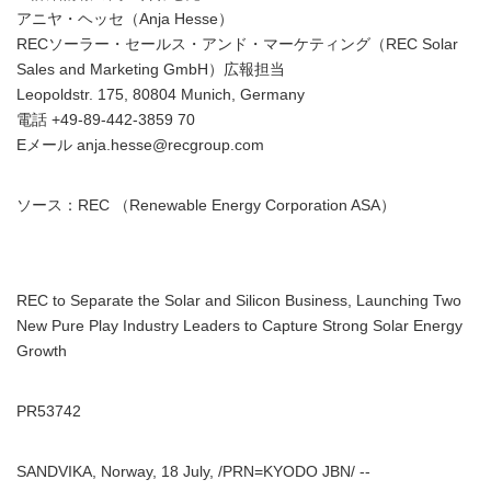
アニヤ・ヘッセ（Anja Hesse）
RECソーラー・セールス・アンド・マーケティング（REC Solar
Sales and Marketing GmbH）広報担当
Leopoldstr. 175, 80804 Munich, Germany
電話 +49-89-442-3859 70
Eメール anja.hesse@recgroup.com
ソース：REC （Renewable Energy Corporation ASA）
REC to Separate the Solar and Silicon Business, Launching Two
New Pure Play Industry Leaders to Capture Strong Solar Energy
Growth
PR53742
SANDVIKA, Norway, 18 July, /PRN=KYODO JBN/ --