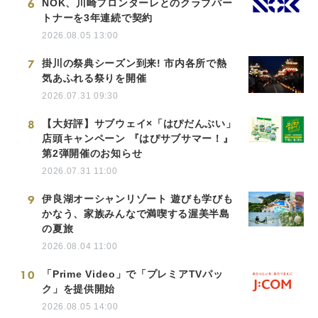
6
NOK、川崎フロンターレとのクラブパー
トナーを3年連続で契約
2026.08.05 13:00
7
掛川の祭典シーズン到来! 市内各所で熱
気あふれる祭りを開催
2026.07.31 09:30
8
【大好評】サブウェイ×「はぴだんぶい」
店頭キャンペーン 『はぴサブサマー！』
第2弾開催のお知らせ
2026.07.31 11:00
9
伊良湖オーシャンリゾート 遊びも学びも
かなう、家族みんなで満喫する渥美半島
の夏旅
2026.08.04 11:00
10
「Prime Video」で「プレミアTVパッ
ク」を提供開始
2026.08.05 14:00