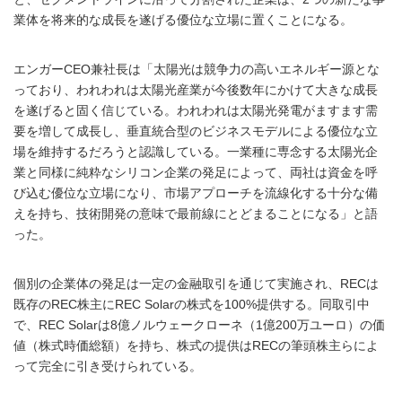
業体を将来的な成長を遂げる優位な立場に置くことになる。
エンガーCEO兼社長は「太陽光は競争力の高いエネルギー源とな
っており、われわれは太陽光産業が今後数年にかけて大きな成長
を遂げると固く信じている。われわれは太陽光発電がますます需
要を増して成長し、垂直統合型のビジネスモデルによる優位な立
場を維持するだろうと認識している。一業種に専念する太陽光企
業と同様に純粋なシリコン企業の発足によって、両社は資金を呼
び込む優位な立場になり、市場アプローチを流線化する十分な備
えを持ち、技術開発の意味で最前線にとどまることになる」と語
った。
個別の企業体の発足は一定の金融取引を通じて実施され、RECは
既存のREC株主にREC Solarの株式を100%提供する。同取引中
で、REC Solarは8億ノルウェークローネ（1億200万ユーロ）の価
値（株式時価総額）を持ち、株式の提供はRECの筆頭株主らによ
って完全に引き受けられている。