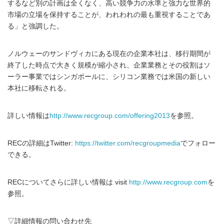
するなど別の計画は全くなく、高い競争力の水準と強力な世界的
市場の立場を保持することが、われわれの最も重視することであ
る」と強調した。
ノルウェーのサンドヴィカにある現在の企業本社は、移行期間が
終了した時点で大きく規模が縮小され、企業業務とその役割はソ
ーラー事業ではシンガポールに、シリコン業務では米国の新しい
本社に移転される。
詳しい情報は
http://www.recgroup.com/offering2013
を参照。
RECの詳細はTwitter:
https://twitter.com/recgroupmedia
でフォロー
できる。
RECについてさらに詳しい情報は visit
http://www.recgroup.com
を
参照。
▽詳細情報の問い合わせ先