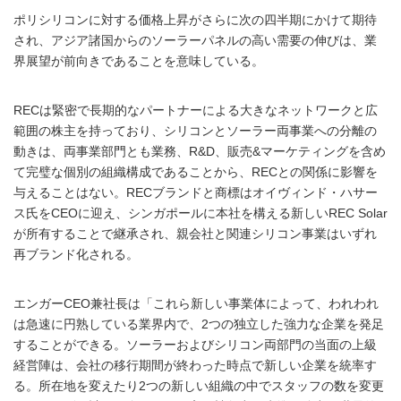
ポリシリコンに対する価格上昇がさらに次の四半期にかけて期待
され、アジア諸国からのソーラーパネルの高い需要の伸びは、業
界展望が前向きであることを意味している。
RECは緊密で長期的なパートナーによる大きなネットワークと広
範囲の株主を持っており、シリコンとソーラー両事業への分離の
動きは、両事業部門とも業務、R&D、販売&マーケティングを含め
て完璧な個別の組織構成であることから、RECとの関係に影響を
与えることはない。RECブランドと商標はオイヴィンド・ハサー
ス氏をCEOに迎え、シンガポールに本社を構える新しいREC Solar
が所有することで継承され、親会社と関連シリコン事業はいずれ
再ブランド化される。
エンガーCEO兼社長は「これら新しい事業体によって、われわれ
は急速に円熟している業界内で、2つの独立した強力な企業を発足
することができる。ソーラーおよびシリコン両部門の当面の上級
経営陣は、会社の移行期間が終わった時点で新しい企業を統率す
る。所在地を変えたり2つの新しい組織の中でスタッフの数を変更