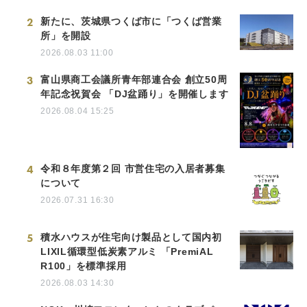
2
新たに、茨城県つくば市に「つくば営業
所」を開設
2026.08.03 11:00
3
富山県商工会議所青年部連合会 創立50周
年記念祝賀会 「DJ盆踊り」を開催します
2026.08.04 15:25
4
令和８年度第２回 市営住宅の入居者募集
について
2026.07.31 16:30
5
積水ハウスが住宅向け製品として国内初
LIXIL循環型低炭素アルミ 「PremiAL
R100」を標準採用
2026.08.03 14:30