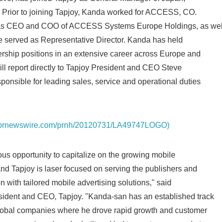
. Prior to joining Tapjoy, Kanda worked for ACCESS, CO.
English
 as CEO and COO of ACCESS Systems Europe Holdings, as wel
e served as Representative Director. Kanda has held
rship positions in an extensive career across Europe and
ll report directly to Tapjoy President and CEO Steve
onsible for leading sales, service and operational duties
os.prnewswire.com/prnh/20120731/LA49747LOGO)
s opportunity to capitalize on the growing mobile
and Tapjoy is laser focused on serving the publishers and
on with tailored mobile advertising solutions," said
ident and CEO, Tapjoy. "Kanda-san has an established track
 global companies where he drove rapid growth and customer