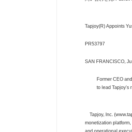
Tapjoy(R) Appoints Y
PR53797
SAN FRANCISCO, Jul
Former CEO and CO
to lead Tapjoy's rap
Tapjoy, Inc. (www.tap
monetization platform
and operational execu