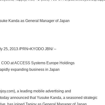
usuke Kanda as General Manager of Japan
y 25, 2013 /PRN=KYODO JBN/ --
O at ACCESS Systems Europe Holdings
Japanese
idly expanding business in Japan
joy.com), a leading mobile advertising and
, today announced that Yusuke Kanda, a seasoned strategic
tive, has joined Tapjoy as General Manager of Japan,