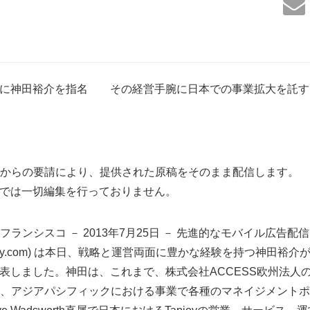
支社長に神田裕介を指名 その経営手腕に日本での事業拡大を託す
からの要請により、提供された原稿をそのまま配信します。
は一切編集を行っておりません。
ランシスコ － 2013年7月25日 － 先進的なモバイル広告
www.tapjoy.com) は本日、戦略と運営両面に豊かな経験を持つ神田
と発表しました。神田は、これまで、株式会社ACCESS欧州法人の社長
、アジアパシフィックにおける事業で各種のマネイジメントポ