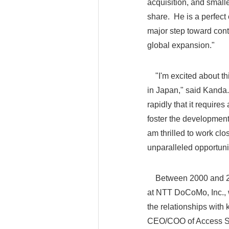
acquisition, and small
share. He is a perfect
major step toward con
global expansion."
"I'm excited about this
in Japan," said Kanda
rapidly that it require
foster the development 
am thrilled to work clo
unparalleled opportunit
Between 2000 and 20
at NTT DoCoMo, Inc., 
the relationships with
CEO/COO of Access Sy