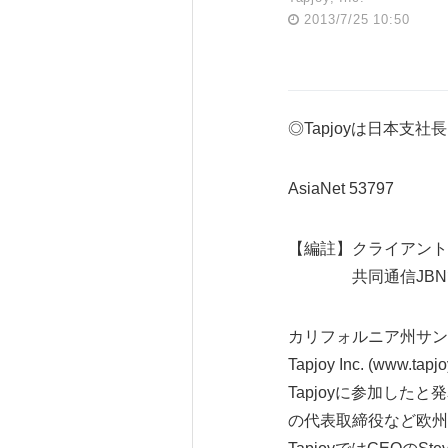
2013/7/25 10:50
◎Tapjoyは日本
AsiaNet 53797
【編註】クライアント
共同通信JBNで
カリフォルニア州サンフ
Tapjoy Inc. (
Tapjoyに参加した
の代表取締役など欧州