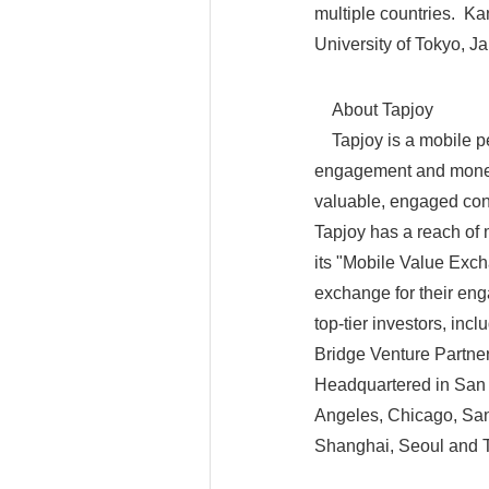
multiple countries. Ka
University of Tokyo, 
About Tapjoy
Tapjoy is a mobile pe
engagement and monetiz
valuable, engaged con
Tapjoy has a reach of
its "Mobile Value Exc
exchange for their en
top-tier investors, in
Bridge Venture Partne
Headquartered in San 
Angeles, Chicago, Sant
Shanghai, Seoul and T