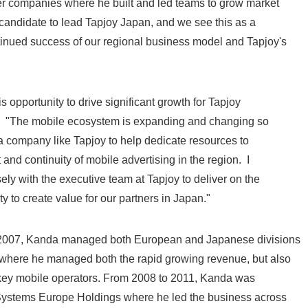
er companies where he built and led teams to grow market
 candidate to lead Tapjoy Japan, and we see this as a
tinued success of our regional business model and Tapjoy's
 opportunity to drive significant growth for Tapjoy
. "The mobile ecosystem is expanding and changing so
s a company like Tapjoy to help dedicate resources to
and continuity of mobile advertising in the region. I
sely with the executive team at Tapjoy to deliver on the
y to create value for our partners in Japan."
07, Kanda managed both European and Japanese divisions
where he managed both the rapid growing revenue, but also
 key mobile operators. From 2008 to 2011, Kanda was
stems Europe Holdings where he led the business across