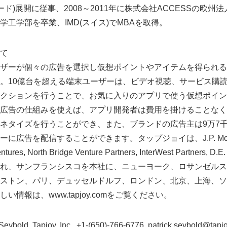
ド)展開に従事、2008～2011年に株式会社ACCESSの欧州法
工学部を卒業、IMD(スイス)でMBAを取得。
て
ザーが個々の広告を選択し仮想ポイントやアイテムを得られる
。10億台を超える端末ユーザーは、ビデオ視聴、サービス購
クションを行うことで、お気に入りのアプリで使う仮想ポイン
広告の仕組みを使えば、アプリ開発者は費用を掛けることなく
ネタイズを行うことができ、また、ブランドの広告主は9万7
広告を配信することができます。タップジョイは、J.P. Morgan
res, North Bridge Venture Partners, InterWest Partners, D
れ、サンフランシスコを本社に、ニューヨーク、ロサンゼルス
ストン、パリ、デュッセルドルフ、ロンドン、北京、上海、ソ
情報は、www.tapjoy.comをご覧ください。
old, Tapjoy, Inc., +1-(650)-766-6776, patrick.seybold@tapj