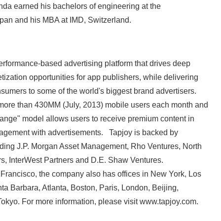
nda earned his bachelors of engineering at the
Japan and his MBA at IMD, Switzerland.
rformance-based advertising platform that drives deep
ation opportunities for app publishers, while delivering
sumers to some of the world's biggest brand advertisers.
 more than 430MM (July, 2013) mobile users each month and
hange" model allows users to receive premium content in
gagement with advertisements. Tapjoy is backed by
cluding J.P. Morgan Asset Management, Rho Ventures, North
rs, InterWest Partners and D.E. Shaw Ventures.
Francisco, the company also has offices in New York, Los
a Barbara, Atlanta, Boston, Paris, London, Beijing,
okyo. For more information, please visit www.tapjoy.com.