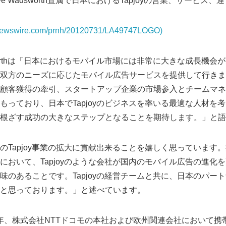
Steve Wadsworth直属で日本におけるTapjoyの営業、サービ
prnewswire.com/prnh/20120731/LA49747LOGO)
dsworthは「日本におけるモバイル市場には非常に大きな成長機会が
双方のニーズに応じたモバイル広告サービスを提供して行きま
顧客獲得の牽引、スタートアップ企業の市場参入とチームマネ
っており、日本でTapjoyのビジネスを率いる最適な人材を考え
根ざす成功の大きなステップとなることを期待します。」と語
のTapjoy事業の拡大に貢献出来ることを嬉しく思っています
において、Tapjoyのような会社が国内のモバイル広告の進化
味のあることです。Tapjoyの経営チームと共に、日本のパー
と思っております。」と述べています。
007年、株式会社NTTドコモの本社および欧州関連会社において