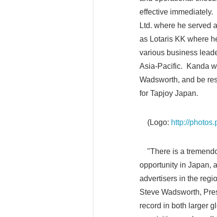
effective immediately
Ltd. where he served
as Lotaris KK where h
various business leade
Asia-Pacific. Kanda wi
Wadsworth, and be resp
for Tapjoy Japan.
(Logo:
http://phot
"There is a tremendou
opportunity in Japan, 
advertisers in the regi
Steve Wadsworth, Pres
record in both larger