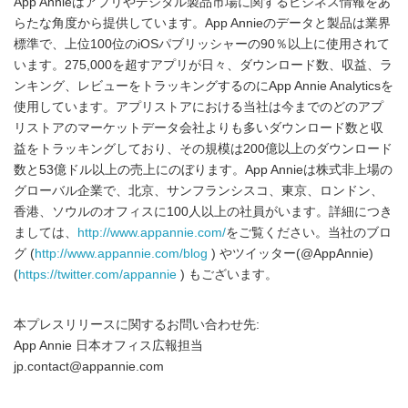
App Annieはアプリやデジタル製品市場に関するビジネス情報をあ
らたな角度から提供しています。App Annieのデータと製品は業界
標準で、上位100位のiOSパブリッシャーの90％以上に使用されて
います。275,000を超すアプリが日々、ダウンロード数、収益、ラ
ンキング、レビューをトラッキングするのにApp Annie Analyticsを
使用しています。アプリストアにおける当社は今までのどのアプ
リストアのマーケットデータ会社よりも多いダウンロード数と収
益をトラッキングしており、その規模は200億以上のダウンロード
数と53億ドル以上の売上にのぼります。App Annieは株式非上場の
グローバル企業で、北京、サンフランシスコ、東京、ロンドン、
香港、ソウルのオフィスに100人以上の社員がいます。詳細につき
ましては、
http://www.appannie.com/
をご覧ください。当社のブロ
グ (
http://www.appannie.com/blog
) やツイッター(@AppAnnie)
(
https://twitter.com/appannie
) もございます。
本プレスリリースに関するお問い合わせ先:
App Annie 日本オフィス広報担当
jp.contact@appannie.com