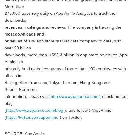
More than
275,000 apps rely daily on App Annie Analytics to track their
downloads,
revenues, rankings and reviews. The company is tracking the
most downloads and
revenues of any app store market data company to date, with
over 20 billion
downloads, more than US$5.3 billion in app store revenues. App
Annie is a
privately held global company of more than 100 employees with
offices in
Beijing, San Francisco, Tokyo, London, Hong Kong and
Seoul. For more
information, please visit
http://www.appannie.com/,
check out our
blog
(
http://www.appannie.com/blog
), and follow @AppAnnie
(
https://twitter.com/appannie
) on Twitter.
SOURCE App Annie