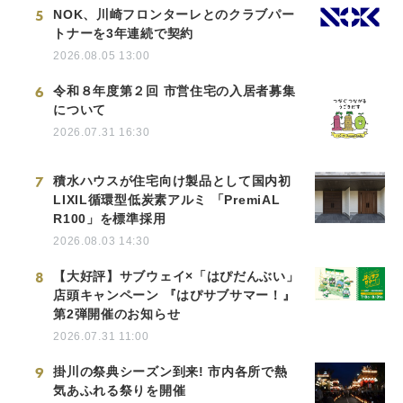
5
NOK、川崎フロンターレとのクラブパー
トナーを3年連続で契約
2026.08.05 13:00
6
令和８年度第２回 市営住宅の入居者募集
について
2026.07.31 16:30
7
積水ハウスが住宅向け製品として国内初
LIXIL循環型低炭素アルミ 「PremiAL
R100」を標準採用
2026.08.03 14:30
8
【大好評】サブウェイ×「はぴだんぶい」
店頭キャンペーン 『はぴサブサマー！』
第2弾開催のお知らせ
2026.07.31 11:00
9
掛川の祭典シーズン到来! 市内各所で熱
気あふれる祭りを開催