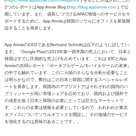
(
https://www.appannie.com/intelligence
) をもとに作成されたこの
2つのレポートはApp Annie Blog (
http://blog.appannie.com
) で公
開しています。また、成長しつづけるAPAC地域へのサービスをサ
ポートするために、App Annieは韓国のソウルにオフィスを新規開
設することを発表します。
App AnnieのCEOであるBertrand Schmittは以下のように話してい
ます。「Google Playの2013年第一四半期の売上において、日本と
韓国はすでに圧倒的な売上げを占めています。これは IDCとApp
Annieの共同レポート『ポータブルゲーム/モバイルゲームの未来』
の中でも触れています。この二カ国のさらなる分析が必要なこと
は明らかなので、弊社はこの日本と韓国に関するスペシャルレポ
ートを発表します。両国内のアプリストアはそれぞれの国内のパ
ブリッシャーが高い市場シェアを占めており、国内および国外で
の成長を狙う日本と韓国の企業にとっては巨大なマーケットで
す。これらの企業は情報を必要としているので、われわれが東京
オフィスについでソウルオフィスを開設し、その地域のサービス
を強化するのは意味のあることです。」