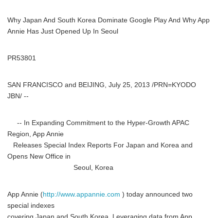
Why Japan And South Korea Dominate Google Play And Why App
Annie Has Just Opened Up In Seoul
PR53801
SAN FRANCISCO and BEIJING, July 25, 2013 /PRN=KYODO
JBN/ --
-- In Expanding Commitment to the Hyper-Growth APAC
Region, App Annie
Releases Special Index Reports For Japan and Korea and
Opens New Office in
Seoul, Korea
App Annie (
http://www.appannie.com
) today announced two
special indexes
covering Japan and South Korea. Leveraging data from App