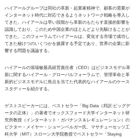
ハイアールグループは同社の革新・起業家精神で、顧客の需要が
インターネット時代に対応できるようネットワーク戦略を導入し
てきた。ハイアールは早い段階から革新のもたらす直接的影響を
認識しており、このため中国企業のほとんどより先駆けることが
できた。このフォーラムでハイアールは、変化する市場で成功し
てきた秘けつのいくつかを披露する予定であり、世界の企業に影
響する問題を議論する。
ハイアールの張瑞敏最高経営責任者（CEO）はビジネスモデル革
新に関するハイアール・グローバルフォーラムで、管理革命と革
新的ビジネスモデルに焦点を当てた代表的なハイアールのケース
スタディーを紹介する。
ゲストスピーカーには、ベストセラー「Big Data（邦訳:ビッグデ
ータの正体）」の著者でオックスフォード大学インターネット研
究所教授（インターネット・ガバナンス＆レギュレーション）の
ビクター・メイヤー・ショーンベルガー氏、マサチューセッツ工
科大学（MIT）スローン大学院教授でベストセラー「Staying