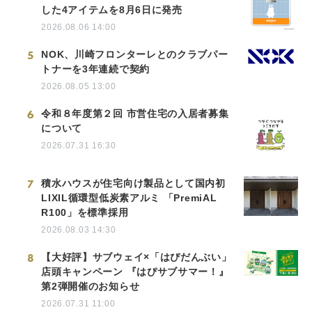
した4アイテムを8月6日に発売
2026.08.06 14:00
5
NOK、川崎フロンターレとのクラブパー
トナーを3年連続で契約
2026.08.05 13:00
6
令和８年度第２回 市営住宅の入居者募集
について
2026.07.31 16:30
7
積水ハウスが住宅向け製品として国内初
LIXIL循環型低炭素アルミ 「PremiAL
R100」を標準採用
2026.08.03 14:30
8
【大好評】サブウェイ×「はぴだんぶい」
店頭キャンペーン 『はぴサブサマー！』
第2弾開催のお知らせ
2026.07.31 11:00