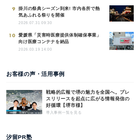
9
掛川の祭典シーズン到来! 市内各所で熱
気あふれる祭りを開催
2026.07.31 09:30
10
愛媛県「災害時医療提供体制確保事業」
向け医療コンテナを納品
2026.03.19 14:00
お客様の声・活用事例
戦略的広報で堺の魅力を全国へ。プレ
スリリースを起点に広がる情報発信の
好循環【堺市様】
導入事例一覧を見る
汐留PR塾