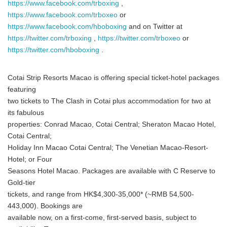
https://www.facebook.com/trboxing
,
https://www.facebook.com/trboxeo
or
https://www.facebook.com/hboboxing
and on Twitter at
https://twitter.com/trboxing
,
https://twitter.com/trboxeo
or
https://twitter.com/hboboxing
.
Cotai Strip Resorts Macao is offering special ticket-hotel packages
featuring
two tickets to The Clash in Cotai plus accommodation for two at
its fabulous
properties: Conrad Macao, Cotai Central; Sheraton Macao Hotel,
Cotai Central;
Holiday Inn Macao Cotai Central; The Venetian Macao-Resort-
Hotel; or Four
Seasons Hotel Macao. Packages are available with C Reserve to
Gold-tier
tickets, and range from HK$4,300-35,000* (~RMB 54,500-
443,000). Bookings are
available now, on a first-come, first-served basis, subject to