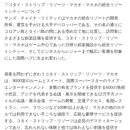
▽コタイ・ストリップ・リゾーツ・マカオ－マカオの総合リゾー
トシティーについて
サンズ・チャイナ・リミテッドはマカオの総合リゾートの開発、
所有、運営を手がける大手デベロッパーである。その名の通りに
コロアン島とタイパ島の間にある埋め立て地に位置し、訪問客に
さまざまな娯楽設備を提供する。コタイ・ストリップ・リゾー
ツ・マカオはゲーム中心であった日帰り娯楽施設から総合リゾー
トシティー、そしてビジネスからレジャーまで幅広い客層を対象
にした国際ハブに生まれ変わった。
昼夜を問わずにぎわうコタイ・ストリップ・リゾーツ・マカオ
は、9000室のルームとスイート、国際スーパースターのライブ・
エンターテインメント、多数の有名ブランドを提供する600の免税
小売店、アジアを代表する会議・展示を開催できる12万平方メー
トルの会議・展示会場、ゲームの興奮、交通アクセス、各国レス
トラン、バー、ラウンジなど100軒以上があり、マカオの他のホテ
ルでは利用できない手ごろな値段で、広範な豪華サービスを提供
する。コタイ・ストリップ・リゾーツは必見のデスティネーショ
ンであり、忘れられない体験と他では味わえない刺激を提供す