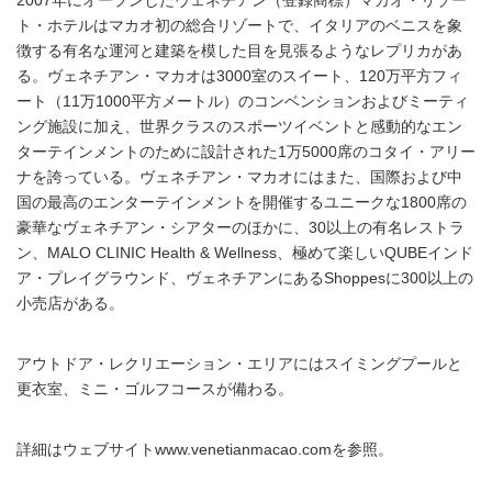
2007年にオープンしたヴェネチアン（登録商標）マカオ・リゾー
ト・ホテルはマカオ初の総合リゾートで、イタリアのベニスを象
徴する有名な運河と建築を模した目を見張るようなレプリカがあ
る。ヴェネチアン・マカオは3000室のスイート、120万平方フィ
ート（11万1000平方メートル）のコンベンションおよびミーティ
ング施設に加え、世界クラスのスポーツイベントと感動的なエン
ターテインメントのために設計された1万5000席のコタイ・アリー
ナを誇っている。ヴェネチアン・マカオにはまた、国際および中
国の最高のエンターテインメントを開催するユニークな1800席の
豪華なヴェネチアン・シアターのほかに、30以上の有名レストラ
ン、MALO CLINIC Health & Wellness、極めて楽しいQUBEインド
ア・プレイグラウンド、ヴェネチアンにあるShoppesに300以上の
小売店がある。
アウトドア・レクリエーション・エリアにはスイミングプールと
更衣室、ミニ・ゴルフコースが備わる。
詳細はウェブサイトwww.venetianmacao.comを参照。