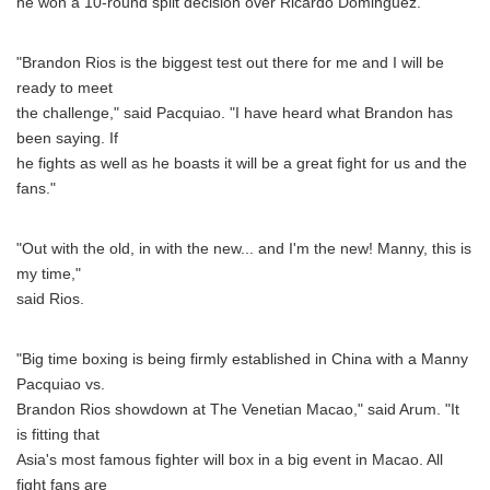
he won a 10-round split decision over Ricardo Dominguez.
"Brandon Rios is the biggest test out there for me and I will be
ready to meet
the challenge," said Pacquiao. "I have heard what Brandon has
been saying. If
he fights as well as he boasts it will be a great fight for us and the
fans."
"Out with the old, in with the new... and I'm the new! Manny, this is
my time,"
said Rios.
"Big time boxing is being firmly established in China with a Manny
Pacquiao vs.
Brandon Rios showdown at The Venetian Macao," said Arum. "It
is fitting that
Asia's most famous fighter will box in a big event in Macao. All
fight fans are