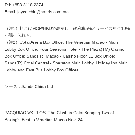
Tel: +853 8118 2374
Email: joyce.chiu@sands.com.mo
（注1）料金はMOP/HKDで表示し、政府税5%とサービス料金10%
が課せられる。
（注2）Cotai Arena Box Office; The Venetian Macao - Main
Lobby Box Office; Four Seasons Hotel - The Plaza(TM) Casino
Box Office; Sands(R) Macao - Casino Floor L1 Box Office;
Sands(R) Cotai Central - Sheraton Main Lobby, Holiday Inn Main
Lobby and East Bus Lobby Box Offices
ソース：Sands China Ltd.
Japanese
PACQUIAO VS. RIOS: The Clash in Cotai Bringing Two of
Boxing's Best to Venetian Macao Nov. 24