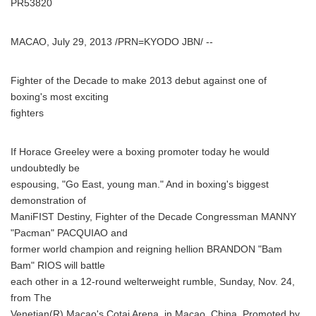
PR53820
English
MACAO, July 29, 2013 /PRN=KYODO JBN/ --
Fighter of the Decade to make 2013 debut against one of
boxing's most exciting
fighters
If Horace Greeley were a boxing promoter today he would
undoubtedly be
espousing, "Go East, young man." And in boxing's biggest
demonstration of
ManiFIST Destiny, Fighter of the Decade Congressman MANNY
"Pacman" PACQUIAO and
former world champion and reigning hellion BRANDON "Bam
Bam" RIOS will battle
each other in a 12-round welterweight rumble, Sunday, Nov. 24,
from The
Venetian(R) Macao's Cotai Arena, in Macao, China. Promoted by