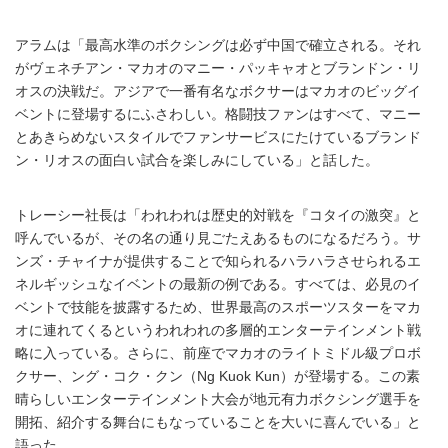
アラムは「最高水準のボクシングは必ず中国で確立される。それ
がヴェネチアン・マカオのマニー・パッキャオとブランドン・リ
オスの決戦だ。アジアで一番有名なボクサーはマカオのビッグイ
ベントに登場するにふさわしい。格闘技ファンはすべて、マニー
とあきらめないスタイルでファンサービスにたけているブランド
ン・リオスの面白い試合を楽しみにしている」と話した。
トレーシー社長は「われわれは歴史的対戦を『コタイの激突』と
呼んでいるが、その名の通り見ごたえあるものになるだろう。サ
ンズ・チャイナが提供することで知られるハラハラさせられるエ
ネルギッシュなイベントの最新の例である。すべては、必見のイ
ベントで技能を披露するため、世界最高のスポーツスターをマカ
オに連れてくるというわれわれの多層的エンターテインメント戦
略に入っている。さらに、前座でマカオのライトミドル級プロボ
クサー、ング・コク・クン（Ng Kuok Kun）が登場する。この素
晴らしいエンターテインメント大会が地元有力ボクシング選手を
開拓、紹介する舞台にもなっていることを大いに喜んでいる」と
語った。