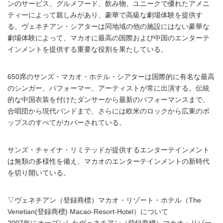
ンのサービス、グルメフード、飲み物、ユニークで優れたアメニ
ティーによって親しみがあり、豪華で高級な劇場体験を提供す
る。ヴェネチアン・シアターは同地域の他の施設にはない豪華な
劇場体験によって、マカオに最高の国際および中国のエンターテ
インメントを提供する重要な役割を果たしている。
650席のサンズ・マカオ・ホテル・シアターは国際的に有名な最高
のシンガー、パフォーマー、アーティストが常に出演する。伝統
的な中国衣装を付けたダンサーから最新のパフォーマンスまで、
合唱団から現代バンドまで、さらには欧米のロックから広東のポ
ップスのすべてがカバーされている。
サンズ・チャイナ・リミテッドが提供するエンターテインメント
は無類の多様性を備え、マカオのエンターテインメントの新時代
を切り開いている。
▽ヴェネチアン（登録商標）マカオ・リゾート・ホテル（The
Venetian(登録商標) Macao-Resort-Hotel）について