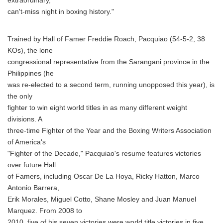
extraordinary,
can't-miss night in boxing history."
Trained by Hall of Famer Freddie Roach, Pacquiao (54-5-2, 38
KOs), the lone
congressional representative from the Sarangani province in the
Philippines (he
was re-elected to a second term, running unopposed this year), is
the only
fighter to win eight world titles in as many different weight
divisions. A
three-time Fighter of the Year and the Boxing Writers Association
of America's
"Fighter of the Decade," Pacquiao's resume features victories
over future Hall
of Famers, including Oscar De La Hoya, Ricky Hatton, Marco
Antonio Barrera,
Erik Morales, Miguel Cotto, Shane Mosley and Juan Manuel
Marquez. From 2008 to
2010, five of his seven victories were world title victories in five