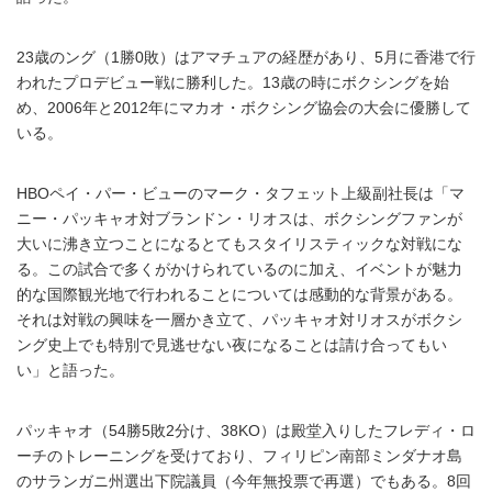
23歳のング（1勝0敗）はアマチュアの経歴があり、5月に香港で行
われたプロデビュー戦に勝利した。13歳の時にボクシングを始
め、2006年と2012年にマカオ・ボクシング協会の大会に優勝して
いる。
HBOペイ・パー・ビューのマーク・タフェット上級副社長は「マ
ニー・パッキャオ対ブランドン・リオスは、ボクシングファンが
大いに沸き立つことになるとてもスタイリスティックな対戦にな
る。この試合で多くがかけられているのに加え、イベントが魅力
的な国際観光地で行われることについては感動的な背景がある。
それは対戦の興味を一層かき立て、パッキャオ対リオスがボクシ
ング史上でも特別で見逃せない夜になることは請け合ってもい
い」と語った。
パッキャオ（54勝5敗2分け、38KO）は殿堂入りしたフレディ・ロ
ーチのトレーニングを受けており、フィリピン南部ミンダナオ島
のサランガニ州選出下院議員（今年無投票で再選）でもある。8回