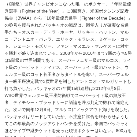
（6階級）世界チャンピオンになった唯一のボクサー。「年間最優
秀選手（Fighter of the Year）」に3回輝き、米国ボクシング記者
協会（BWAA）から「10年最優秀選手（Fighter of the Decade）」
の称号を授与されたパッキャオの戦歴は、殿堂入りが確実な名選
手たち－オスカー・デ・ラ・ホーヤ、リッキー・ハットン、マル
コ・アントニオ・バレラ、エリック・モラレス、ミゲール・コッ
ト、シェーン・モズリー、ファン・マヌエル・マルケス－に対す
る勝利が盛り込まれている。2008年から2010年まで7勝のうち5勝
は5階級の世界制覇であり、スーパーフェザー級のマルコス、ライ
ト級のデービッド・ディアス、スーパーライト級のハットン、ウ
ェルター級のコット各王者からタイトルを奪い、スーパーウェル
ター級王座決定戦で3度世界を制したアントニオ・マルガリートも
打ち負かした。パッキャオの7年間15戦連勝は2012年6月9日、
WBO世界ウェルター級王座防衛戦でスーパーライト級の無敗王
者、ティモシー・ブラッドリーに議論を呼ぶ判定で敗れて途絶え
た。次いで同年12月8日、マルケスにノックアウト負けを喫した。
パッキャオはリードしていたが、不注意に試合を終わらせようし
てこの年最高のノックアウトパンチを受けた。米国でパッキャオ
ほどライブ中継チケットを売った現役ボクサーはいない。800万を