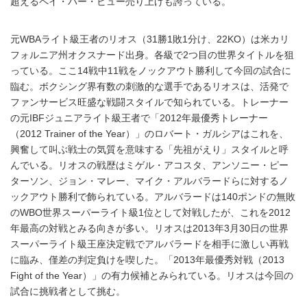
超えるペイ・パー・ビュー売り上げも誇っている。
元WBAライト級王者のリオス（31勝1敗1分け、22KO）は米カリ
フォルニア州オクスナード出身。各級で2つ目の世界タイトルを狙
っている。ここ14戦中11戦をノックアウト勝利して今回の試合に
臨む。ボクシング界有数の刺激的な選手であるリオスは、活発で
ファンサービス旺盛な戦闘スタイルで知られている。トレーナー
の元IBFジュニアライト級王者で「2012年最優秀トレーナー
（2012 Trainer of the Year）」のロバート・ガルシアはこれを、
興奮して叫ぶ戦士の気質を意味する「先祖がえり」スタイルと呼
んでいる。リオスの戦歴はミゲル・アコスタ、アンソニー・ピー
ターソン、ジョン・マレー、マイク・アルバラードらに対するノ
ックアウト勝利で飾られている。アルバラードは140ポンドの無敗
のWBO世界スーパーライト級1位として対戦したが、これを2012
年最高の対戦とみる向きが多い。リオスは2013年3月30日の世界
スーパーライト級王座決定戦でアルバラードを相手に激しい再戦
に臨み、僅差の判定負けを喫した。「2013年最優秀対戦（2013
Fight of the Year）」の有力候補とみられている。リオスは今回の
試合に挑戦者として挑む。