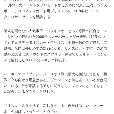
11月の一大イベントをプロモートするために北京、上海、シンガ
ポール、米コネティカット州ブリストルのESPN本社、ニューヨー
ク、ロサンゼルスを歴訪する。
階級を問わない人気帝王、パッキャオにとって今回の試合は、フ
ィリピンで行われた2006年のスーパーフェザー級戦（12ラウン
ド）で元世界王者オスカー・ラリオスに全員一致の判定勝ちして
以来、米国以外初めての対戦になる。リオスにとって唯一の米国
以外の試合は10ラウンドのスプリット判定でリカルド・ドミンゲ
スに勝利した2008年のメキシコ戦以来。
パッキャオは「ブランドン・リオス戦は最大の腕試しであり、挑
戦に立ち向かう用意はある。ブランドンが何を言っているかは聞
いている。彼が豪語する通りに闘うなら、ファンにとってもすご
い試合になるだろう」と話した。
リオスは「古きを捨て、新しきを得る。自分は新しい。マニー
よ、今回はもらったぜ」と応じた。