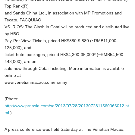
Top Rank(R)
and Sands China Ltd., in association with MP Promotions and
Tecate, PACQUIAO
VS. RIOS: The Clash in Cotai will be produced and distributed live
by HBO
Pay-Per-View. Tickets, priced HK$880-9,880 (~RMB11,000-
125,000), and
ticket-hotel packages, priced HK$4,300-35,000* (~RMB54,500-
443,000), are on
sale now through Cotai Ticketing. More information is available
online at
www.venetianmacao.com/manny .
(Photo:
http://www.prnasia.com/sa/2013/07/28/2013072811560066012.ht
ml
)
A press conference was held Saturday at The Venetian Macao,