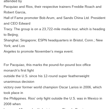
attended by
Pacquiao and Rios, their respective trainers Freddie Roach and
Robert Garcia,
Hall of Fame promoter Bob Arum, and Sands China Ltd. President
and CEO Edward
Tracy. The group is on a 23,722-mile media tour, which is heading
to Beijing;
Shanghai; Singapore; ESPN headquarters in Bristol, Conn.; New
York; and Los
Angeles to promote November's mega event.
For Pacquiao, this marks the pound-for-pound box office
monarch's first fight
outside the U.S. since his 12-round super featherweight
unanimous decision
victory over former world champion Oscar Larios in 2006, which
took place in
the Philippines. Rios' only fight outside the U.S. was in Mexico in
2008 when