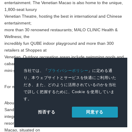
entertainment. The Venetian Macao is also home to the unique,
1,800-seat luxury
Venetian Theatre, hosting the best in international and Chinese
entertainment;
more than 30 renowned restaurants; MALO CLINIC Health &
Wellness; the
incredibly fun QUBE indoor playground and more than 300
retailers at Shoppes at
Venetian. Outdoor recreation areas include swimming pools and
cabanas and a
当社では、「
プライバシーポリシー
」に定める通
mini-golf course.
り、本ウェブサイトとサービスを快適にご利用いた
だき、また、どのように活用されているのかを当社
For more information, please visit www.venetianmacao.com .
で詳しく把握するために、Cookie を使用していま
す。
About Cotai Strip Resorts Macao - Macao's Integrated Resort City
Sands China Ltd. is the leading developer, owner and operator of
同意する
拒否する
integrated
resorts in Macao. The befittingly named Cotai Strip Resorts
Macao, situated on