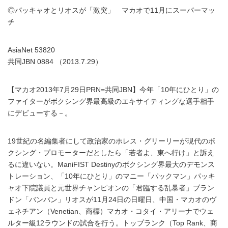
◎パッキャオとリオスが「激突」 マカオで11月にスーパーマッ
チ
AsiaNet 53820
共同JBN 0884 （2013.7.29）
【マカオ2013年7月29日PRN=共同JBN】今年「10年にひとり」の
ファイターがボクシング界最高級のエキサイティングな選手相手
にデビューする－。
19世紀の名編集者にして政治家のホレス・グリーリーが現代のボ
クシング・プロモーターだとしたら「若者よ、東へ行け」と訴え
るに違いない。ManiFIST Destinyのボクシング界最大のデモンス
トレーション、「10年にひとり」のマニー「パックマン」パッキ
ャオ下院議員と元世界チャンピオンの「君臨する乱暴者」ブラン
ドン「バンバン」リオスが11月24日の日曜日、中国・マカオのヴ
ェネチアン（Venetian、商標）マカオ・コタイ・アリーナでウェ
ルター級12ラウンドの試合を行う。トップランク（Top Rank、商