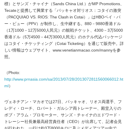
標）とサンズ・チャイナ（Sands China Ltd.）がMP Promotions、
Tecateと提携して興業する「パッキャオ対リオス：コタイの激突
（PACQUIAO VS. RIOS: The Clash in Cotai）」はHBOペイ・パ
ー・ビュー（PPV）が制作し、生中継する。880－9880香港ドル
（1万1000－12万5000人民元）の観戦チケット、4300－3万5000
香港ドル（5万4500－44万3000人民元）のホテル代込パッケージ
はコタイ・チケッティング（Cotai Ticketing）を通じて販売中。詳
しい情報はウェブサイト、www.venetianmacao.com/mannyを参
照。
（Photo:
http://www.prnasia.com/sa/2013/07/28/2013072811560066012.ht
ml
）
ヴェネチアン・マカオでは27日、パッキャオ、リオス両選手、フ
レディ・ローチ、ロバート・ガルシア両トレーナー、殿堂入りの
ボブ・アラム・プロモーター、サンズ・チャイナのエドワード・
トレーシー社長兼最高経営責任者（CEO）が出席して、記者会見
が行われた。一行は約3万8000キロに及ぶメディアツアー中で、