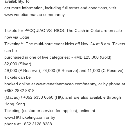
availability. To
get more information, including full terms and conditions, visit
www.venetianmacao.com/manny .
Tickets for PACQUIAO VS. RIOS: The Clash in Cotai are on sale
now via Cotai
Ticketing**. The multi-bout event kicks off Nov. 24 at 8 am. Tickets
can be
purchased in one of five categories: ~RMB 125,000 (Gold),
82,000 (Silver),
49,000 (A Reserve), 24,000 (B Reserve) and 11,000 (C Reserve).
Tickets can be
booked online at www.venetianmacao.com/manny, or by phone at
+853 2882 8818
(Macao) / +852 6333 6660 (HK), and are also available through
Hong Kong
Ticketing (customer service fee applies), online at
www.HKTicketing.com or by
phone at +852 3128 8288.