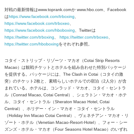
対戦の最新情報はwww.toprank.comか www.hbo.com、Facebook
は
https://www.facebook.com/trboxing
、
https://www.facebook.com/trboxeo
、
https://www.facebook.com/hboboxing
、Twitterは
https://twitter.com/trboxing
、
https://twitter.com/trboxeo
、
https://twitter.com/hboboxing
をそれぞれ参照。
コタイ・ストリップ・リゾーツ・マカオ（Cotai Strip Resorts
Macao）は観戦チケットとホテルを組み合わせた特別パッケージ
を提供する。パッケージには、The Clash in Cotai（コタイの激
突）のチケット2枚と、素晴らしいホテルでの宿泊（2人分）が含
まれている。ホテルは、コンラッド・マカオ、コタイ・セントラ
ル（Conrad Macao, Cotai Central）、シェラトン・マカオ・ホテ
ル、コタイ・セントラル（Sheraton Macao Hotel, Cotai
Central）、ホリデー・イン・マカオ・コタイ・セントラル
（Holiday Inn Macao Cotai Central）、ヴェネチアン・マカオ・リ
ゾート・ホテル（Venetian Macao-Resort-Hotel）、フォー・シー
ズンズ・ホテル・マカオ（Four Seasons Hotel Macao）のいずれ