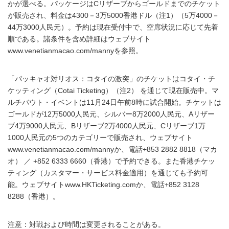
かが選べる。パッケージはCリザーブからゴールドまでのチケット
が販売され、料金は4300－3万5000香港ドル（注1）（5万4000－
44万3000人民元）。予約は現在受付中で、空席状況に応じて先着
順である。諸条件を含め詳細はウェブサイト
www.venetianmacao.com/mannyを参照。
「パッキャオ対リオス：コタイの激突」のチケットはコタイ・チ
ケッティング（Cotai Ticketing）（注2） を通じて現在販売中。マ
ルチバウト・イベントは11月24日午前8時に試合開始。チケットは
ゴールドが12万5000人民元、シルバー8万2000人民元、Aリザー
ブ4万9000人民元、Bリザーブ2万4000人民元、Cリザーブ1万
1000人民元の5つのカテゴリーで販売され、ウェブサイト
www.venetianmacao.com/mannyか、電話+853 2882 8818（マカ
オ） ／ +852 6333 6660（香港）で予約できる。また香港チケッ
ティング（カスタマー・サービス料金適用）を通じても予約可
能。ウェブサイトwww.HKTicketing.comか、電話+852 3128
8288（香港）。
注意：対戦および時間は変更されることがある。