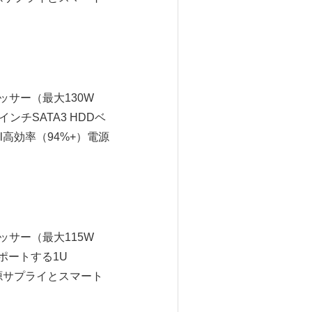
セッサー（最大130W
ンチSATA3 HDDベ
vel高効率（94%+）電源
セッサー（最大115W
サポートする1U
+）電源サプライとスマート