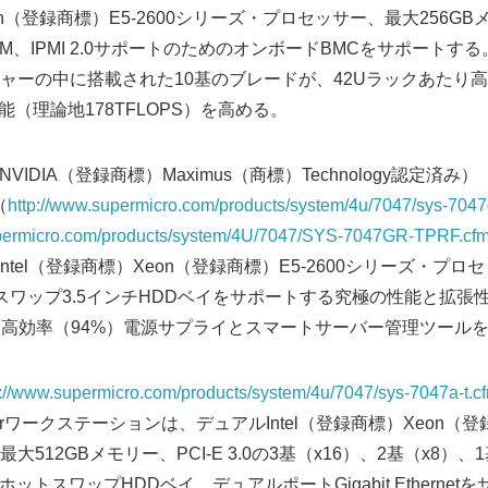
eon（登録商標）E5-2600シリーズ・プロセッサー、最大256G
M、IPMI 2.0サポートのためのオンボードBMCをサポートする。7U
ーの中に搭載された10基のブレードが、42Uラックあたり高密
能（理論地178TFLOPS）を高める。
ion（NVIDIA（登録商標）Maximus（商標）Technology認定済み）
（
http://www.supermicro.com/products/system/4u/7047/sys-7047g
upermicro.com/products/system/4U/7047/SYS-7047GR-TPRF.cf
ntel（登録商標）Xeon（登録商標）E5-2600シリーズ・プロ
スワップ3.5インチHDDベイをサポートする究極の性能と拡張
um Level高効率（94%）電源サプライとスマートサーバー管理ツール
p://www.supermicro.com/products/system/4u/7047/sys-7047a-t.c
erワークステーションは、デュアルIntel（登録商標）Xeon（登録
512GBメモリー、PCI-E 3.0の3基（x16）、2基（x8）、
ホットスワップHDDベイ、デュアルポートGigabit Etherne