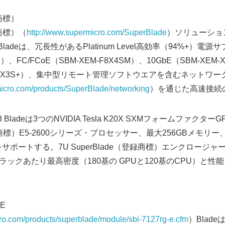
録商標）
録商標）（
http://www.supermicro.com/SuperBlade
）ソリューショ
ladeは、冗長性があるPlatinum Level高効率（94%+）電源サプ
6M）、FC/FCoE（SBM-XEM-F8X4SM）、10GbE（SBM-XEM
-GEM-X3S+）、集中型リモート管理ソフトウエアを含むネットワ
micro.com/products/SuperBlade/networking
）を通じた高速接続
3 Bladeは3つのNVIDIA Tesla K20X SXMフォームファクター
標）E5-2600シリーズ・プロセッサー、最大256GBメモリー、I
サポートする。7U SuperBlade（登録商標）エンクロージャ
ラックあたり最高密度（180基の GPUと120基のCPU）と性能
-E
ro.com/products/superblade/module/sbi-7127rg-e.cfm
）Blad