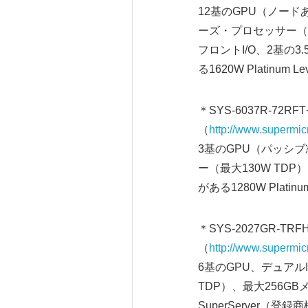
12基のGPU（ノードあ
ーズ・プロセッサー（最
フロントI/O、2基の
る1620W Platin
＊SYS-6037R-72RFT
（
http://www.supermi
3基のGPU（パッシブ
ー（最大130W TDP
がある1280W Pla
＊SYS-2027GR-TRF
（
http://www.superm
6基のGPU、デュアルI
TDP）、最大256GB
SuperServer（登