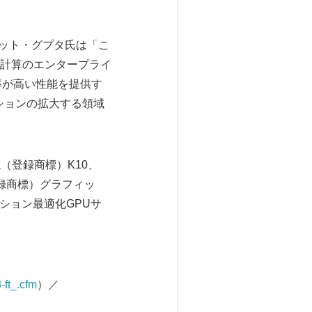
であるスミット・グプタ氏は「こ
計算のエンタープライ
率が高い性能を提供す
ションの拡大する領域
la（登録商標）K10、
（登録商標）グラフィッ
ーション最適化GPUサ
-ft_.cfm
）／