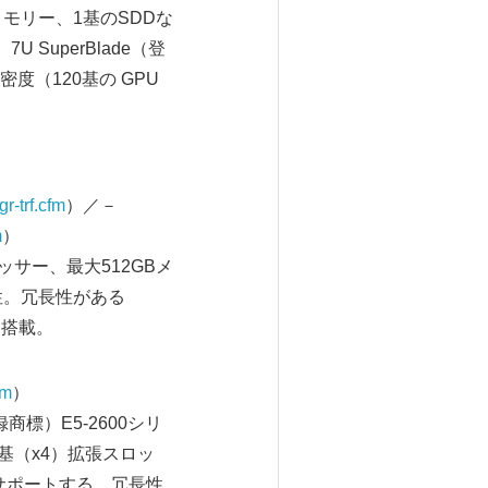
Bメモリー、1基のSDDな
 SuperBlade（登
度（120基の GPU
r-trf.cfm
）／－
m
）
セッサー、最大512GBメ
性。冗長性がある
を搭載。
fm
）
商標）E5-2600シリ
1基（x4）拡張スロッ
tをサポートする。冗長性