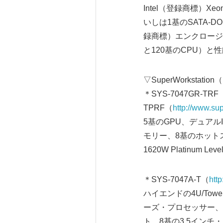
Intel（登録商標）X
いしは1基のSATA-DO
録商標）エンクロージャ
と120基のCPU）と性
▽SuperWorkstat
＊SYS-7047GR-TRF
TPRF（
http://www.s
5基のGPU、デュアルI
モリー、8基のホット
1620W Platin
＊SYS-7047A-T（
htt
ハイエンドの4U/Tow
ーズ・プロセッサー、最大
ト、8基の3.5インチ・