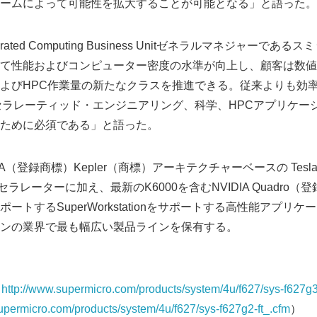
ームによって可能性を拡大することが可能となる」と語った。
celerated Computing Business Unitゼネラルマネジャー
て性能およびコンピューター密度の水準が向上し、顧客は数値
よびHPC作業量の新たなクラスを推進できる。従来よりも効
セラレーティッド・エンジニアリング、科学、HPCアプリケー
ために必須である」と語った。
VIDIA（登録商標）Kepler（商標）アーキテクチャーベースの Tes
アクセラレーターに加え、最新のK6000を含むNVIDIA Quadro
ートするSuperWorkstationをサポートする高性能アプリケ
ンの業界で最も幅広い製品ラインを保有する。
（
http://www.supermicro.com/products/system/4u/f627/sys-f627g3
upermicro.com/products/system/4u/f627/sys-f627g2-ft_.cfm
）