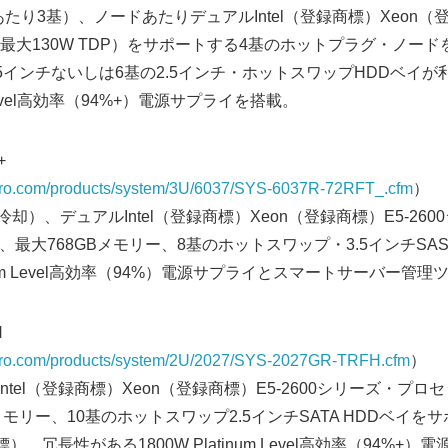
たり3基）、ノードあたりデュアルIntel（登録商標）Xeon（登
大130W TDP）をサポートする4基のホットプラグ・ノードを備え
3.5インチないしは6基の2.5インチ・ホットスワップHDDベイ
um Level高効率（94%+）電源サプライを搭載。
+
cro.com/products/system/3U/6037/SYS-6037R-72RFT_.cfm
）
冷却）、デュアルIntel（登録商標）Xeon（登録商標）E5-26
）、最大768GBメモリー、8基のホットスワップ・3.5インチSA
tinum Level高効率（94%）電源サプライとスマートサーバー管
Japanese
H
icro.com/products/system/2U/2027/SYS-2027GR-TRFH.cfm
）
ntel（登録商標）Xeon（登録商標）E5-2600シリーズ・プロ
メモリー、10基のホットスワップ2.5インチSATA HDDベイを
録商標）。冗長性がある1800W Platinum Level高効率（94%