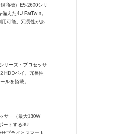
録商標）E5-2600シリ
た4U FatTwin。
が利用可能。冗長性があ
00シリーズ・プロセッサ
S2 HDDベイ。冗長性
理ツールを搭載。
セッサー（最大130W
サポートする3U
+）電源サプライとスマート