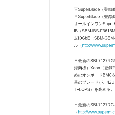
▽SuperBlade（登
＊SuperBlade（登
オールインワンSuperB
IB（SBM-IBS-F361
1/10GbE（SBM
ル（
http://www.super
＊最新のSBI-7127RG
録商標）Xeon（登録商
めのオンボードBMCを
基のブレードが、42U
TFLOPS）を高める。
＊最新のSBI-7127RG
（
http://www.supermic