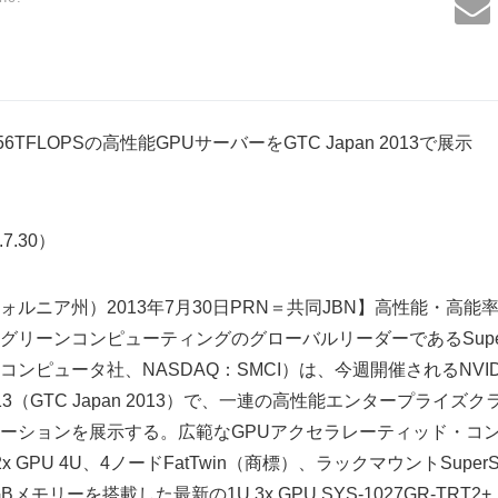
256TFLOPSの高性能GPUサーバーをGTC Japan 2013で展示
.7.30）
ルニア州）2013年7月30日PRN＝共同JBN】高性能・高
ーンコンピューティングのグローバルリーダーであるSuper Micro C
ピュータ社、NASDAQ：SMCI）は、今週開催されるNVIDIA GP
pan 2013（GTC Japan 2013）で、一連の高性能エンタープラ
ーションを展示する。広範なGPUアクセラレーティッド・コ
GPU 4U、4ノードFatTwin（商標）、ラックマウントSuperSe
Bメモリーを搭載した最新の1U 3x GPU SYS-1027GR-TRT2+