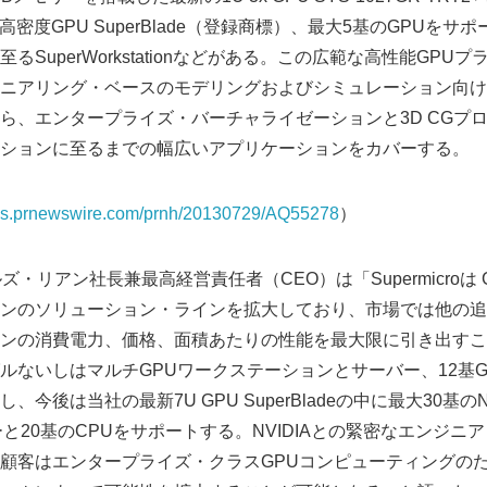
高密度GPU SuperBlade（登録商標）、最大5基のGPUを
るSuperWorkstationなどがある。この広範な高性能GPU
ニアリング・ベースのモデリングおよびシミュレーション向け
ら、エンタープライズ・バーチャライゼーションと3D CGプ
ションに至るまでの幅広いアプリケーションをカバーする。
tos.prnewswire.com/prnh/20130729/AQ55278
）
ャールズ・リアン社長兼最高経営責任者（CEO）は「Supermicro
ンのソリューション・ラインを拡大しており、市場では他の追
ンの消費電力、価格、面積あたりの性能を最大限に引き出すこ
ないしはマルチGPUワークステーションとサーバー、12基GPU 
後は当社の最新7U GPU SuperBladeの中に最大30基のNVIDI
と20基のCPUをサポートする。NVIDIAとの緊密なエンジニ
顧客はエンタープライズ・クラスGPUコンピューティングの