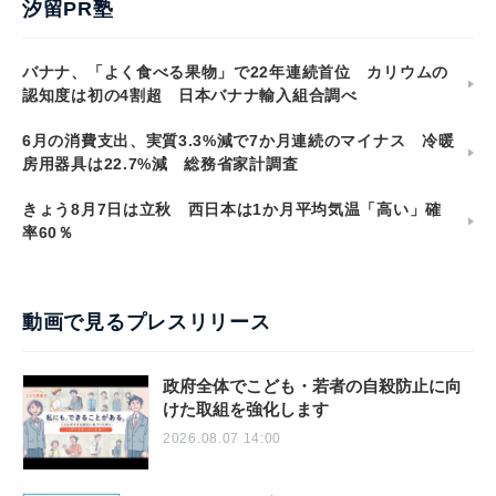
汐留PR塾
バナナ、「よく食べる果物」で22年連続首位 カリウムの
認知度は初の4割超 日本バナナ輸入組合調べ
6月の消費支出、実質3.3%減で7か月連続のマイナス 冷暖
房用器具は22.7%減 総務省家計調査
きょう8月7日は立秋 西日本は1か月平均気温「高い」確
率60％
動画で見るプレスリリース
政府全体でこども・若者の自殺防止に向
けた取組を強化します
2026.08.07 14:00