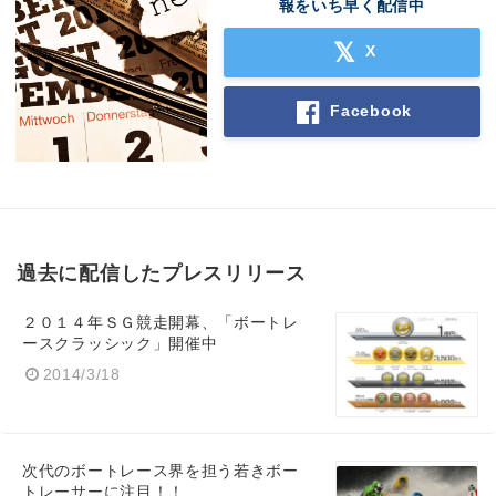
報をいち早く配信中
X
Facebook
過去に配信したプレスリリース
２０１４年ＳＧ競走開幕、「ボートレ
ースクラッシック」開催中
2014/3/18
次代のボートレース界を担う若きボー
トレーサーに注目！！