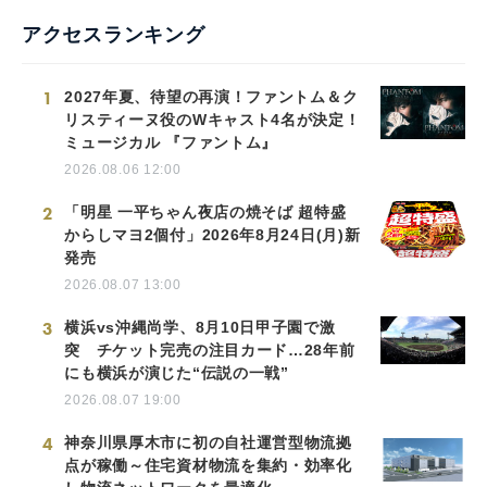
アクセスランキング
1
2027年夏、待望の再演！ファントム＆ク
リスティーヌ役のWキャスト4名が決定！
ミュージカル 『ファントム』
2026.08.06 12:00
2
「明星 一平ちゃん夜店の焼そば 超特盛
からしマヨ2個付」2026年8月24日(月)新
発売
2026.08.07 13:00
3
横浜vs沖縄尚学、8月10日甲子園で激
突 チケット完売の注目カード…28年前
にも横浜が演じた“伝説の一戦”
2026.08.07 19:00
4
神奈川県厚木市に初の自社運営型物流拠
点が稼働～住宅資材物流を集約・効率化