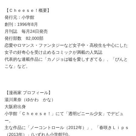
【Ｃｈｅｅｓｅ！概要】
発行元：小学館
創刊：1996年8月
月刊誌 毎月24日発売
発行部数 82,000部
恋愛やロマンス・ファンタジーなど女子中・高校生を中心にした
女子の好奇心を受け止めるコミックが満載の人気誌
代表的な連載作品に「カノジョは嘘を愛しすぎてる」、「ぴんと
こな」など。
【漫画家 プロフィール】
湯川果奈（ゆかわ かな）
大阪府出身
小学館「Ｃｈｅｅｓｅ！」にて「透明ビニール少女」でデビュ
ー。
主な作品に「ノーコントロール（2012年）」、「春咲きＬｉｐｓ
（2013年）」(いずれも小学館刊)。