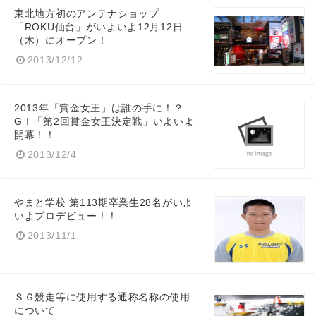
東北地方初のアンテナショップ
「ROKU仙台」がいよいよ12月12日
（木）にオープン！
2013/12/12
2013年「賞金女王」は誰の手に！？
GⅠ「第2回賞金女王決定戦」いよいよ
開幕！！
2013/12/4
やまと学校 第113期卒業生28名がいよ
いよプロデビュー！！
Japanese
2013/11/1
ＳＧ競走等に使用する通称名称の使用
English
について