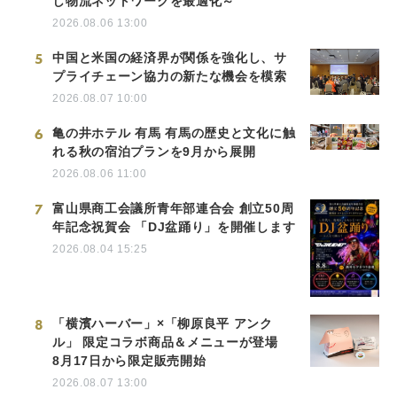
し物流ネットワークを最適化～
2026.08.06 13:00
5
中国と米国の経済界が関係を強化し、サ
プライチェーン協力の新たな機会を模索
2026.08.07 10:00
6
亀の井ホテル 有馬 有馬の歴史と文化に触
れる秋の宿泊プランを9月から展開
2026.08.06 11:00
7
富山県商工会議所青年部連合会 創立50周
年記念祝賀会 「DJ盆踊り」を開催します
2026.08.04 15:25
8
「横濱ハーバー」×「柳原良平 アンク
ル」 限定コラボ商品＆メニューが登場
8月17日から限定販売開始
2026.08.07 13:00