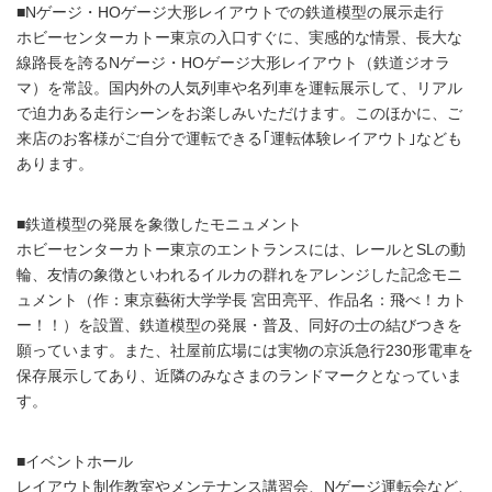
■Nゲージ・HOゲージ大形レイアウトでの鉄道模型の展示走行
ホビーセンターカトー東京の入口すぐに、実感的な情景、長大な
線路長を誇るNゲージ・HOゲージ大形レイアウト（鉄道ジオラ
マ）を常設。国内外の人気列車や名列車を運転展示して、リアル
で迫力ある走行シーンをお楽しみいただけます。このほかに、ご
来店のお客様がご自分で運転できる｢運転体験レイアウト｣なども
あります。
■鉄道模型の発展を象徴したモニュメント
ホビーセンターカトー東京のエントランスには、レールとSLの動
輪、友情の象徴といわれるイルカの群れをアレンジした記念モニ
ュメント（作：東京藝術大学学長 宮田亮平、作品名：飛べ！カト
ー！！）を設置、鉄道模型の発展・普及、同好の士の結びつきを
願っています。また、社屋前広場には実物の京浜急行230形電車を
保存展示してあり、近隣のみなさまのランドマークとなっていま
す。
■イベントホール
レイアウト制作教室やメンテナンス講習会、Nゲージ運転会など、