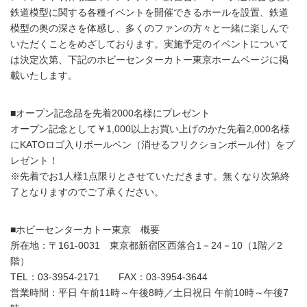
鉄道模型に関する各種イベントを開催できるホールを設置、鉄道
模型の奥の深さを体感し、多くのファンの方々と一緒に楽しんで
いただくことをめざしております。実施予定のイベントについて
は決定次第、下記のホビーセンターカトー東京ホームページに掲
載いたします。
■オープン記念品を先着2000名様にプレゼント
オープン記念として￥1,000以上お買い上げのかた先着2,000名様
にKATOロゴ入りボールペン（消せるフリクションボール付）をプ
レゼント！
※先着でお1人様1点限りとさせていただきます。無くなり次第終
了となりますのでご了承ください。
■ホビーセンターカトー東京 概要
所在地：〒161-0031 東京都新宿区西落合1－24－10（1階／2
階）
TEL：03‐3954‐2171 FAX：03‐3954‐3644
営業時間：平日 午前11時～午後8時／土日祝日 午前10時～午後7