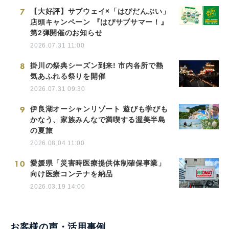
7
【大好評】サブウェイ×「はぴだんぶい」
店頭キャンペーン 『はぴサブサマー！』
第2弾開催のお知らせ
2026.07.31 11:00
8
掛川の祭典シーズン到来! 市内各所で熱
気あふれる祭りを開催
2026.07.31 09:30
9
伊良湖オーシャンリゾート 遊びも学びも
かなう、家族みんなで満喫する渥美半島
の夏旅
2026.08.04 11:00
10
愛媛県「災害時医療提供体制確保事業」
向け医療コンテナを納品
2026.03.19 14:00
お客様の声・活用事例