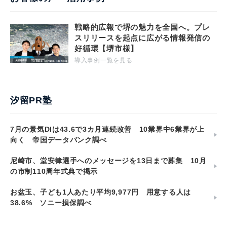
戦略的広報で堺の魅力を全国へ。プレ
スリリースを起点に広がる情報発信の
好循環【堺市様】
導入事例一覧を見る
汐留PR塾
7月の景気DIは43.6で3カ月連続改善 10業界中6業界が上
向く 帝国データバンク調べ
尼崎市、堂安律選手へのメッセージを13日まで募集 10月
の市制110周年式典で掲示
お盆玉、子ども1人あたり平均9,977円 用意する人は
38.6% ソニー損保調べ