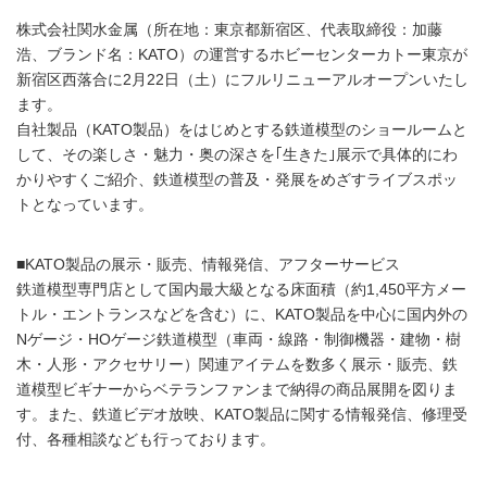
株式会社関水金属（所在地：東京都新宿区、代表取締役：加藤
浩、ブランド名：KATO）の運営するホビーセンターカトー東京が
新宿区西落合に2月22日（土）にフルリニューアルオープンいたし
ます。
自社製品（KATO製品）をはじめとする鉄道模型のショールームと
して、その楽しさ・魅力・奥の深さを｢生きた｣展示で具体的にわ
かりやすくご紹介、鉄道模型の普及・発展をめざすライブスポッ
トとなっています。
■KATO製品の展示・販売、情報発信、アフターサービス
鉄道模型専門店として国内最大級となる床面積（約1,450平方メー
トル・エントランスなどを含む）に、KATO製品を中心に国内外の
Nゲージ・HOゲージ鉄道模型（車両・線路・制御機器・建物・樹
木・人形・アクセサリー）関連アイテムを数多く展示・販売、鉄
道模型ビギナーからベテランファンまで納得の商品展開を図りま
す。また、鉄道ビデオ放映、KATO製品に関する情報発信、修理受
付、各種相談なども行っております。