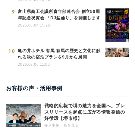
9
富山県商工会議所青年部連合会 創立50周
年記念祝賀会 「DJ盆踊り」を開催します
2026.08.04 15:25
10
亀の井ホテル 有馬 有馬の歴史と文化に触
れる秋の宿泊プランを9月から展開
2026.08.06 11:00
お客様の声・活用事例
戦略的広報で堺の魅力を全国へ。プレ
スリリースを起点に広がる情報発信の
好循環【堺市様】
導入事例一覧を見る