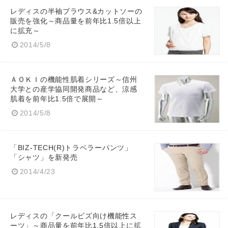
レディスの半袖ブラウス&カットソーの
販売を強化～商品量を前年比1.5倍以上
に拡充～
2014/5/8
ＡＯＫＩの機能性肌着シリーズ～信州
大学との産学協同開発商品など、涼感
肌着を前年比1.5倍で展開～
2014/5/8
「BIZ-TECH(R)トラベラーパンツ」
「シャツ」を新発売
2014/4/23
レディスの「クールビズ向け機能性ス
ーツ」～商品量を前年比1.5倍以上に拡