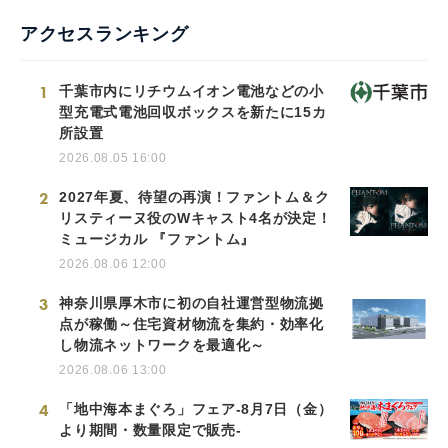
アクセスランキング
1
千葉市内にリチウムイオン電池などの小
型充電式電池回収ボックスを新たに15カ
所設置
2026.08.05 16:00
2
2027年夏、待望の再演！ファントム＆ク
リスティーヌ役のWキャスト4名が決定！
ミュージカル 『ファントム』
2026.08.06 12:00
3
神奈川県厚木市に初の自社運営型物流拠
点が稼働～住宅資材物流を集約・効率化
し物流ネットワークを最適化～
2026.08.06 13:00
4
「地中海本まぐろ」フェア-8月7日（金）
より期間・数量限定で販売-