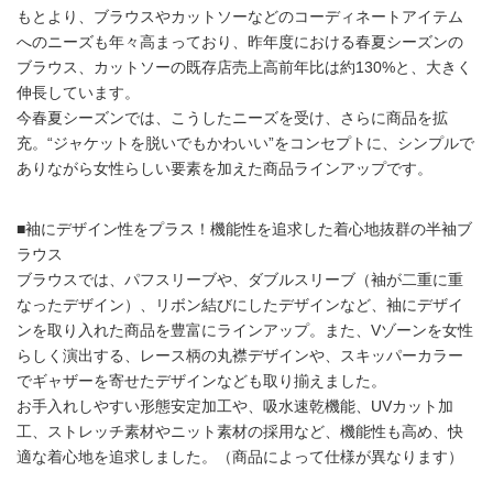
もとより、ブラウスやカットソーなどのコーディネートアイテム
へのニーズも年々高まっており、昨年度における春夏シーズンの
ブラウス、カットソーの既存店売上高前年比は約130%と、大きく
伸長しています。
今春夏シーズンでは、こうしたニーズを受け、さらに商品を拡
充。“ジャケットを脱いでもかわいい”をコンセプトに、シンプルで
ありながら女性らしい要素を加えた商品ラインアップです。
■袖にデザイン性をプラス！機能性を追求した着心地抜群の半袖ブ
ラウス
ブラウスでは、パフスリーブや、ダブルスリーブ（袖が二重に重
なったデザイン）、リボン結びにしたデザインなど、袖にデザイ
ンを取り入れた商品を豊富にラインアップ。また、Vゾーンを女性
らしく演出する、レース柄の丸襟デザインや、スキッパーカラー
でギャザーを寄せたデザインなども取り揃えました。
お手入れしやすい形態安定加工や、吸水速乾機能、UVカット加
工、ストレッチ素材やニット素材の採用など、機能性も高め、快
適な着心地を追求しました。（商品によって仕様が異なります）