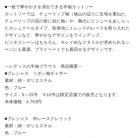
■一枚で華やかさを演出できる半袖カットソー
カットソーでは、チューリップ袖（袖山の辺りに生地を重ねた、
チューリップの花の形に似た袖）や、胸元にビジューをあしらっ
たカシュクールタイプ、前身頃にトレンドのレースを取り入れた
デザインなど、華やかなデザインをラインアップ。
ビジネスシーンはもちろん、キレイめなスタイルが求められるシ
ーンにも最適。プライベートでも着回せるデザインです。
～レディスの半袖ブラウス 商品概要～
■プレシャス リボン袖ギャザー
素材：綿・ポリエステル
色：ブルー
サイズ：5～15号 ※15号は限定店舗での販売となります。
本体価格：4,753円
■プレシャス 衿レースクレリック
素材：綿・ポリエステル
色：ブルー