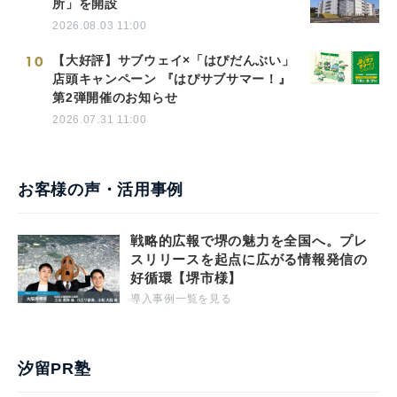
所」を開設
2026.08.03 11:00
10
【大好評】サブウェイ×「はぴだんぶい」
店頭キャンペーン 『はぴサブサマー！』
第2弾開催のお知らせ
2026.07.31 11:00
お客様の声・活用事例
戦略的広報で堺の魅力を全国へ。プレ
スリリースを起点に広がる情報発信の
好循環【堺市様】
導入事例一覧を見る
汐留PR塾