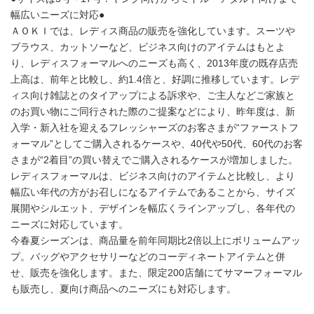
幅広いニーズに対応●
ＡＯＫＩでは、レディス商品の販売を強化しています。スーツや
ブラウス、カットソーなど、ビジネス向けのアイテムはもとよ
り、レディスフォーマルへのニーズも高く、2013年度の既存店売
上高は、前年と比較し、約1.4倍と、好調に推移しています。レデ
ィス向け雑誌とのタイアップによる訴求や、ご主人などご家族と
のお買い物にご同行された際のご提案などにより、昨年度は、新
入学・新入社を迎えるフレッシャーズのお客さまが“ファーストフ
ォーマル”としてご購入されるケースや、40代や50代、60代のお客
さまが“2着目”の買い替えでご購入されるケースが増加しました。
レディスフォーマルは、ビジネス向けのアイテムと比較し、より
幅広い年代の方がお召しになるアイテムであることから、サイズ
展開やシルエット、デザインを幅広くラインアップし、各年代の
ニーズに対応しています。
今春夏シーズンは、商品量を前年同期比2倍以上にボリュームアッ
プ。バッグやアクセサリーなどのコーディネートアイテムと併
せ、販売を強化します。また、限定200店舗にてサマーフォーマル
も販売し、夏向け商品へのニーズにも対応します。