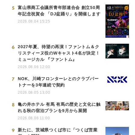
5
富山県商工会議所青年部連合会 創立50周
年記念祝賀会 「DJ盆踊り」を開催します
2026.08.04 15:25
6
2027年夏、待望の再演！ファントム＆ク
リスティーヌ役のWキャスト4名が決定！
ミュージカル 『ファントム』
2026.08.06 12:00
7
NOK、川崎フロンターレとのクラブパー
トナーを3年連続で契約
2026.08.05 13:00
8
亀の井ホテル 有馬 有馬の歴史と文化に触
れる秋の宿泊プランを9月から展開
2026.08.06 11:00
9
新たに、茨城県つくば市に「つくば営業