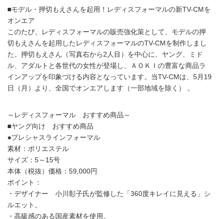
■モデル・押切もえさんを起用！レディスフォーマルの新TV-CMを
オンエア
このたび、レディスフォーマルの販売強化策として、モデルの押
切もえさんを起用したレディスフォーマルのTV-CMを制作しまし
た。押切もえさん（写真右から2人目）を中心に、ヤング、ミド
ル、アダルトと各世代の女性が登場し、ＡＯＫＩの豊富な商品ラ
インアップを印象づける内容となっています。当TV-CMは、5月19
日（月）より、全国でオンエアします（一部地域を除く） 。
～レディスフォーマル おすすめ商品～
■ヤング向け おすすめ商品
●プレシャスラインフォーマル
素材：ポリエステル
サイズ：5～15号
本体（税抜）価格：59,000円
ポイント：
・デザイナー 小川彰子氏が監修した「360度キレイに見える」シ
ルエット。
・高級感のある国産素材を使用。