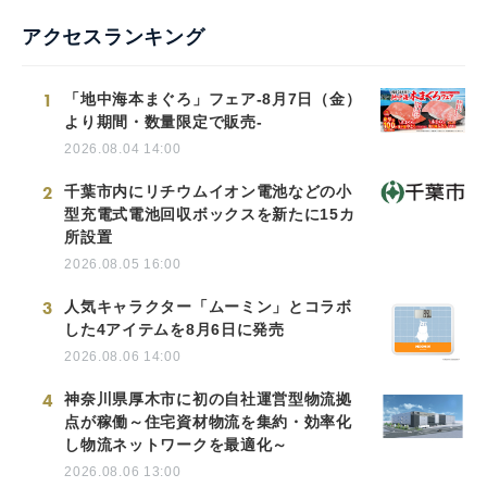
アクセスランキング
1
「地中海本まぐろ」フェア-8月7日（金）
より期間・数量限定で販売-
2026.08.04 14:00
2
千葉市内にリチウムイオン電池などの小
型充電式電池回収ボックスを新たに15カ
所設置
2026.08.05 16:00
3
人気キャラクター「ムーミン」とコラボ
した4アイテムを8月6日に発売
2026.08.06 14:00
4
神奈川県厚木市に初の自社運営型物流拠
点が稼働～住宅資材物流を集約・効率化
し物流ネットワークを最適化～
2026.08.06 13:00