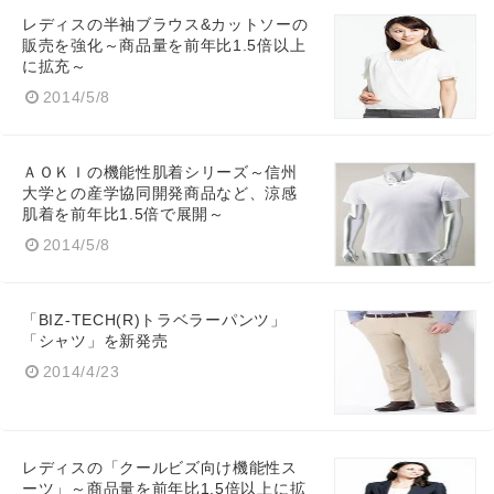
レディスの半袖ブラウス&カットソーの
販売を強化～商品量を前年比1.5倍以上
に拡充～
2014/5/8
ＡＯＫＩの機能性肌着シリーズ～信州
大学との産学協同開発商品など、涼感
肌着を前年比1.5倍で展開～
2014/5/8
「BIZ-TECH(R)トラベラーパンツ」
「シャツ」を新発売
2014/4/23
レディスの「クールビズ向け機能性ス
ーツ」～商品量を前年比1.5倍以上に拡