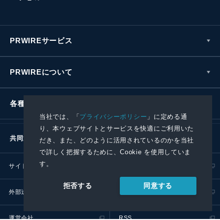
PRWIREサービス
PRWIREについて
各種お問い合わせ
当社では、「
プライバシーポリシー
」に定める通
り、本ウェブサイトとサービスを快適にご利用いた
共同通信社グループ
だき、また、どのように活用されているのかを当社
で詳しく把握するために、Cookie を使用していま
す。
サイトポリシー
プライバシーポリシー
同意する
拒否する
外部送信ポリシー
プレスリリース取扱基準
運営会社
RSS