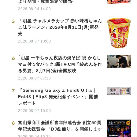
より期間・数量限定で販売-
2026.08.04 14:00
5
「明星 チャルメラカップ 赤い味噌ちゃん
こ味ラーメン」2026年8月31日(月)新発
売
2026.08.07 13:00
6
｢明星 一平ちゃん夜店の焼そば 袋 からし
マヨ付 5食パック｣新TV-CM『袋めんを作
る男篇』8月7日(金)全国放映
2026.08.07 07:30
7
『Samsung Galaxy Z Fold8 Ultra｜
Fold8｜Flip8 発売記念イベント』開催
レポート
2026.08.07 15:00
8
富山県商工会議所青年部連合会 創立50周
年記念祝賀会 「DJ盆踊り」を開催します
2026.08.04 15:25