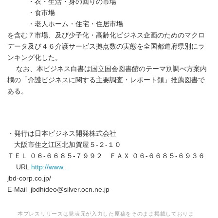
・衣・生活・身の回りの市場
・食市場
・老人ホーム・住宅・住居市場
を含む７市場、及び少子化・高齢化ビジネス企画のためのマクロ
データ及び４６介護サービス拠点数の実態を全国都道府県別にラ
ンキング化した。
なお、本ビジネス白書は国立国会図書館のテーマ別調べ方案内
欄の「介護ビジネスに関する主要調査・レポート類」推薦図書で
ある。
・発行は日本ビジネス開発株式会社
大阪市住之江区北加賀屋５-２-１０
ＴＥＬ ０６-６６８５-７９９２ ＦＡＸ ０６-６６８５-６９３６
URL
http://www.
jbd-corp.co.jp/
E-Mail jbdhideo@silver.ocn.ne.jp
本プレスリリースは発表元が入力した原稿をそのまま掲載しておりま