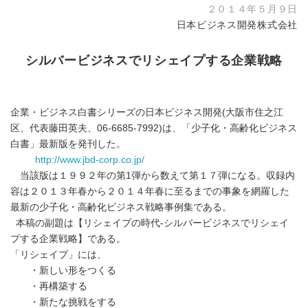
２０１４年５月９日
日本ビジネス開発株式会社
シルバービジネスでリシェイプする企業戦略
企業・ビジネス白書シリーズの日本ビジネス開発(大阪市住之江
区、代表藤田英夫、06-6685-7992)は、「少子化・高齢化ビジネス
白書」最新版を発刊した。
http://www.jbd-corp.co.jp/
当該版は１９９２年の第1弾から数えて第１７弾になる。収録内
容は２０１３年春から２０１４年春に至るまでの事象を網羅した
最新の少子化・高齢化ビジネス戦略事例集である。
本稿の副題は【リシェイプの時代-シルバービジネスでリシェイ
プする企業戦略】である。
「リシェイプ」には、
・新しい形をつくる
・再構築する
・新たな挑戦をする