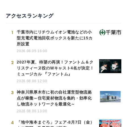
アクセスランキング
1
千葉市内にリチウムイオン電池などの小
型充電式電池回収ボックスを新たに15カ
所設置
2026.08.05 16:00
2
2027年夏、待望の再演！ファントム＆ク
リスティーヌ役のWキャスト4名が決定！
ミュージカル 『ファントム』
2026.08.06 12:00
3
神奈川県厚木市に初の自社運営型物流拠
点が稼働～住宅資材物流を集約・効率化
し物流ネットワークを最適化～
2026.08.06 13:00
4
「地中海本まぐろ」フェア-8月7日（金）