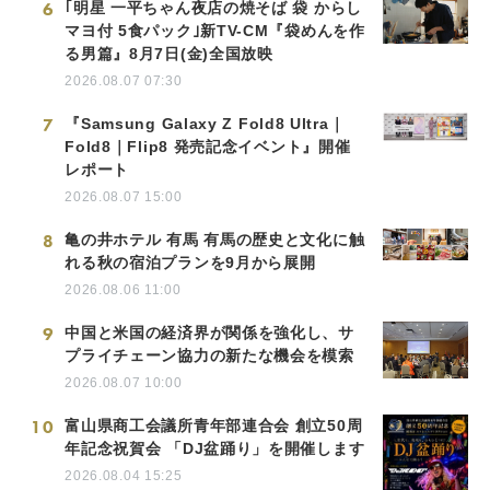
6
｢明星 一平ちゃん夜店の焼そば 袋 からし
マヨ付 5食パック｣新TV-CM『袋めんを作
る男篇』8月7日(金)全国放映
2026.08.07 07:30
7
『Samsung Galaxy Z Fold8 Ultra｜
Fold8｜Flip8 発売記念イベント』開催
レポート
2026.08.07 15:00
8
亀の井ホテル 有馬 有馬の歴史と文化に触
れる秋の宿泊プランを9月から展開
2026.08.06 11:00
9
中国と米国の経済界が関係を強化し、サ
プライチェーン協力の新たな機会を模索
2026.08.07 10:00
10
富山県商工会議所青年部連合会 創立50周
年記念祝賀会 「DJ盆踊り」を開催します
2026.08.04 15:25