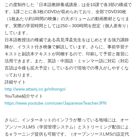
この度制作した「日本語教師養成講座」は全10課で各3部の構成で
す。1課ごとに各3枚のDVDが収められており、全部でDVD30枚
（1枚あたり約1時間の映像）の大ボリュームの動画教材となりま
す。実際の学習時間としては250～300時間を想定（個人差有り）
しています。
日本語教授法の権威である高見澤孟先生をはじめとする強力講師
陣が、イラスト付き映像で解説しています。さらに、事前学習テ
キストと副読本テキストが同梱するので、印刷して予習と復習に
活用できます。また、英語・中国語・ミャンマー語に対応（対応
言語は今後も拡大予定）しているので現地での導入がしやすくな
っております。
詳細サイト
http://www.attainj.co.jp/nihongo/
YouTube紹介サイト
https://www.youtube.com/user/JapaneseTeacherJPN
さらに、インターネットのインフラが整っている地域には、オー
プンソースLMS（学習管理システム）とストリーミング配信によ
るｅラーニング提供も可能です。（オープンソースLMSの設定代