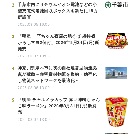
2
千葉市内にリチウムイオン電池などの小
型充電式電池回収ボックスを新たに15カ
所設置
2026.08.05 16:00
3
「明星 一平ちゃん夜店の焼そば 超特盛
からしマヨ2個付」2026年8月24日(月)新
発売
2026.08.07 13:00
4
神奈川県厚木市に初の自社運営型物流拠
点が稼働～住宅資材物流を集約・効率化
し物流ネットワークを最適化～
2026.08.06 13:00
5
「明星 チャルメラカップ 赤い味噌ちゃん
こ味ラーメン」2026年8月31日(月)新発
売
2026.08.07 13:00