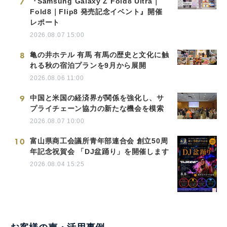
7
『Samsung Galaxy Z Fold8 Ultra｜
Fold8｜Flip8 発売記念イベント』開催
レポート
2026.08.07 15:00
8
亀の井ホテル 有馬 有馬の歴史と文化に触
れる秋の宿泊プランを9月から展開
2026.08.06 11:00
9
中国と米国の経済界が関係を強化し、サ
プライチェーン協力の新たな機会を模索
2026.08.07 10:00
10
富山県商工会議所青年部連合会 創立50周
年記念祝賀会 「DJ盆踊り」を開催します
2026.08.04 15:25