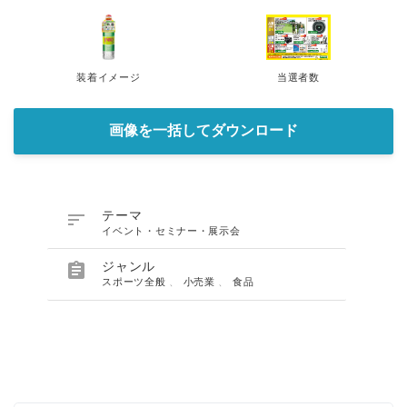
装着イメージ
当選者数
画像を一括してダウンロード

テーマ
イベント・セミナー・展示会

ジャンル
スポーツ全般
、
小売業
、
食品