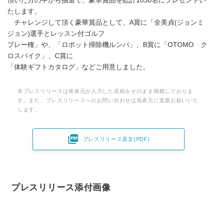
頂いた方の中から抽選で、豪華賞品を総計1030名にプレゼントい
たします。
チャレンジして頂く豪華賞品として、A賞に「全美貞(ジョンミ
ジョン)選手とレッスン付ゴルフ
プレー権」や、「ロボット掃除機ルンバ」、B賞に「OTOMO ク
ロスバイク」、C賞に
「体験ギフトカタログ」などご用意しました。
本プレスリリースは発表元が入力した原稿をそのまま掲載しておりま
す。また、プレスリリースへのお問い合わせは発表元に直接お願いいた
します。

プレスリリース原文(PDF)
プレスリリース添付画像