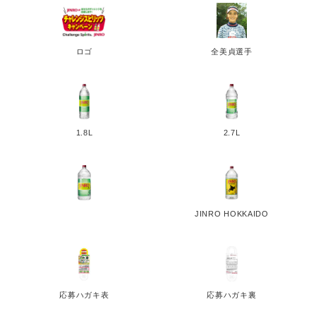
ロゴ
全美貞選手
1.8L
2.7L
JINRO HOKKAIDO
応募ハガキ表
応募ハガキ裏