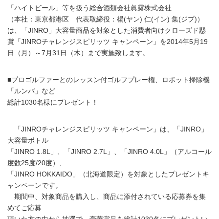
「ハイトビール」等を扱う総合酒類会社眞露株式会社
（本社：東京都港区 代表取締役：楊(ヤン) 仁(イン) 集(ジプ)）
は、「JINRO」大容量商品を対象とした消費者向けクローズド懸
賞「JINROチャレンジスピリッツ キャンペーン」を2014年5月19
日（月）～7月31日（木）まで実施致します。
■プロゴルファーとのレッスン付ゴルフプレー権、ロボット掃除機
「ルンバ」など
総計1030名様にプレゼント！
「JINROチャレンジスピリッツ キャンペーン」は、「JINRO」
大容量ボトル
「JINRO 1.8L」、「JINRO 2.7L」、「JINRO 4.0L」（アルコール
度数25度/20度）、
「JINRO HOKKAIDO」（北海道限定）を対象としたプレゼントキ
ャンペーンです。
期間中、対象商品を購入し、商品に添付されている応募券を集
めてご応募