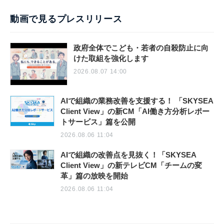
動画で見るプレスリリース
政府全体でこども・若者の自殺防止に向
けた取組を強化します
2026.08.07 14:00
AIで組織の業務改善を支援する！ 「SKYSEA
Client View」の新CM「AI働き方分析レポー
トサービス」篇を公開
2026.08.06 11:04
AIで組織の改善点を見抜く！「SKYSEA
Client View」の新テレビCM「チームの変
革」篇の放映を開始
2026.08.06 11:04