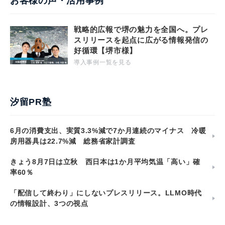
お客様の声・活用事例
戦略的広報で堺の魅力を全国へ。プレ
スリリースを起点に広がる情報発信の
好循環【堺市様】
導入事例一覧を見る
汐留PR塾
6月の消費支出、実質3.3%減で7か月連続のマイナス 冷暖
房用器具は22.7%減 総務省家計調査
きょう8月7日は立秋 西日本は1か月平均気温「高い」確
率60％
「配信して終わり」にしないプレスリリース。LLMO時代
の情報設計、3つの視点