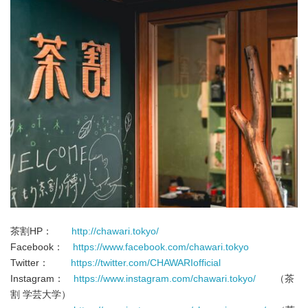
茶割HP：
http://chawari.tokyo/
Facebook：
https://www.facebook.com/chawari.tokyo
Twitter：
https://twitter.com/CHAWARIofficial
Instagram：
https://www.instagram.com/chawari.tokyo/
（茶
割 学芸大学）