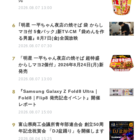
売
2026.08.07 13:00
6
｢明星 一平ちゃん夜店の焼そば 袋 からし
マヨ付 5食パック｣新TV-CM『袋めんを作
る男篇』8月7日(金)全国放映
2026.08.07 07:30
7
「明星 一平ちゃん夜店の焼そば 超特盛
からしマヨ2個付」2026年8月24日(月)新
発売
2026.08.07 13:00
8
『Samsung Galaxy Z Fold8 Ultra｜
Fold8｜Flip8 発売記念イベント』開催
レポート
2026.08.07 15:00
9
富山県商工会議所青年部連合会 創立50周
年記念祝賀会 「DJ盆踊り」を開催します
2026.08.04 15:25