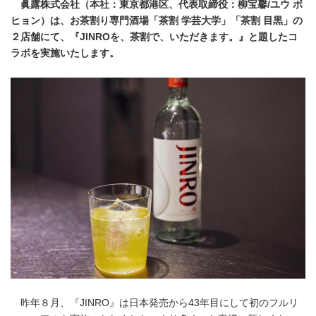
眞露株式会社（本社：東京都港区、代表取締役：柳宝馨/ユウ ボ
ヒョン）は、お茶割り専門酒場「茶割 学芸大学」「茶割 目黒」の
２店舗にて、『JINROを、茶割で、いただきます。』と題したコ
ラボを実施いたします。
昨年８月、『JINRO』は日本発売から43年目にして初のフルリ