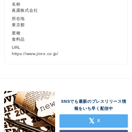
名称
眞露株式会社
Japanese
所在地
東京都
業種
食料品
URL
English
https://www.jinro.co.jp/
SNSでも最新のプレスリリース情
報をいち早く配信中
X