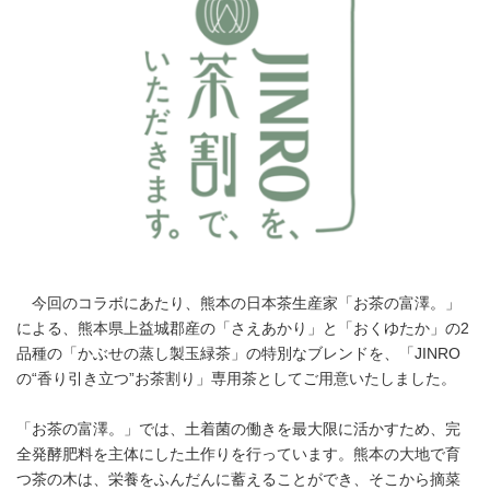
今回のコラボにあたり、熊本の日本茶生産家「お茶の富澤。」
による、熊本県上益城郡産の「さえあかり」と「おくゆたか」の2
品種の「かぶせの蒸し製玉緑茶」の特別なブレンドを、「JINRO
の“香り引き立つ”お茶割り」専用茶としてご用意いたしました。
「お茶の富澤。」では、土着菌の働きを最大限に活かすため、完
全発酵肥料を主体にした土作りを行っています。熊本の大地で育
つ茶の木は、栄養をふんだんに蓄えることができ、そこから摘菜