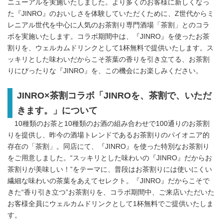
ニューアルを実施いたしました。より多くのお客様に新しくなっ
た『JINRO』のおいしさを体験していただくために、Z世代からミ
レニアル世代を中心に人気のお茶割り専門酒場「茶割」とのコラ
ボを実施いたします。コラボ期間中は、『JINRO』を使ったお茶
割りを、ウェルカムドリンクとして1杯無料で提供いたします。ス
ッキリとした味わいだからこそ茶葉の香りを引き立てる、お茶割
りにぴったりな『JINRO』を、この機会にお楽しみください。
JINRO×茶割コラボ「JINROを、茶割で、いただ
きます。」について
10種類のお茶と10種類のお酒の組み合わせで100通りのお茶割
りを提供し、昨今の酒場トレンドであるお茶割りのパイオニア的
存在の「茶割」。同店にて、『JINRO』を使った特別なお茶割り
をご用意しました。“スッキリとした味わいの『JINRO』だからお
茶割りが美味しい！”をテーマに、普段はお茶割りには使いにくい
繊細な味わいの茶葉をあえてセレクト。『JINRO』だからこそで
きた“香り引き立つ”お茶割りを、コラボ期間中、ご来店いただいた
お客様全員にウェルカムドリンクとして1杯無料でご提供いたしま
す。