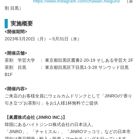
https://www.instagram.com/chawari.meguro/
（茶
割 目黒）
実施概要
<
開催期間
>
2023年3月20日（月）～5月31日（水）
<
開催店舗
>
茶割 学芸大学 ： 東京都目黒区鷹番2-20-19 そしある学芸大 2F
茶割 目黒 ： 東京都目黒区下目黒1-3-28 サンウッド目黒
B1F
<
開催内容
>
ご来店のお客様全員にウェルカムドリンクとして「JINROの“香り
引き立つ”お茶割り」をお1人様1杯無料でご提供
【眞露株式会社 (JINRO INC.)】
韓国にあるハイトジンロ株式会社の日本法人。
「JINRO」、「チャミスル」、「JINROマッコリ」などの日本市
場向け商品開発・輸入・販売・マーケティングを行っています。