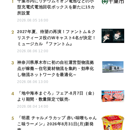
1
千葉市内にリチウムイオン電池などの小
型充電式電池回収ボックスを新たに15カ
所設置
2026.08.05 16:00
2
2027年夏、待望の再演！ファントム＆ク
リスティーヌ役のWキャスト4名が決定！
ミュージカル 『ファントム』
2026.08.06 12:00
3
神奈川県厚木市に初の自社運営型物流拠
点が稼働～住宅資材物流を集約・効率化
し物流ネットワークを最適化～
2026.08.06 13:00
4
「地中海本まぐろ」フェア-8月7日（金）
より期間・数量限定で販売-
2026.08.04 14:00
5
「明星 チャルメラカップ 赤い味噌ちゃん
こ味ラーメン」2026年8月31日(月)新発