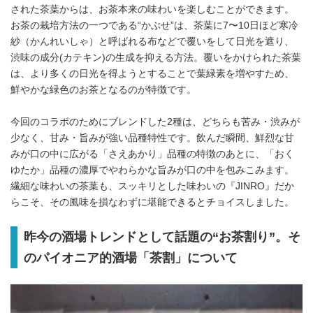
された茶葉からは、お茶本来の味わいを楽しむことができます。
お茶の栽培方法の一つである“かぶせ”は、茶葉に7〜10日ほど寒冷
紗（かんれいしゃ）と呼ばれる布などで覆いをして日光を遮り、
渋味の成分(カテキン)の生成を抑える方法。覆いをかけられた茶葉
は、より多くの日光を得ようとすることで葉緑素を増やすため、
鮮やかな緑色のお茶となるのが特徴です。
今回のコラボのためにブレンドした2種は、どちらも苦み・渋みが
少なく、甘み・旨みが強い品種特性です。飲んだ瞬間、鮮烈な甘
みが口の中に広がる「さえあかり」品種の特徴のあとに、「おく
ゆたか」品種の濃厚でやわらかな旨みが口の中を包みこみます。
繊細な味わいの茶葉も、スッキリとした味わいの『JINRO』だか
らこそ、その風味を損なわずに堪能できるとチョイスしました。
昨今の酒場トレンドとして話題の“お茶割り”。そ
のパイオニア的酒場「茶割」について