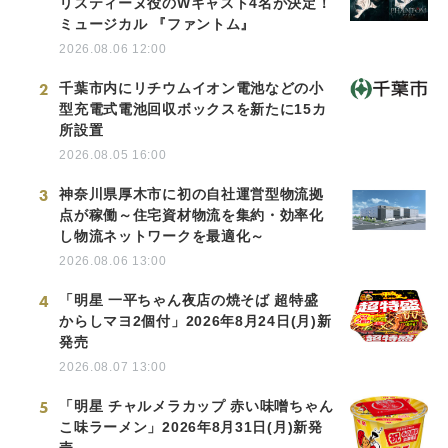
リスティーヌ役のWキャスト4名が決定！
ミュージカル 『ファントム』
2026.08.06 12:00
2
千葉市内にリチウムイオン電池などの小
型充電式電池回収ボックスを新たに15カ
所設置
2026.08.05 16:00
3
神奈川県厚木市に初の自社運営型物流拠
点が稼働～住宅資材物流を集約・効率化
し物流ネットワークを最適化～
2026.08.06 13:00
4
「明星 一平ちゃん夜店の焼そば 超特盛
からしマヨ2個付」2026年8月24日(月)新
発売
2026.08.07 13:00
5
「明星 チャルメラカップ 赤い味噌ちゃん
こ味ラーメン」2026年8月31日(月)新発
売