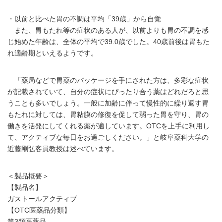
・以前と比べた胃の不調は平均「39歳」から自覚
また、胃もたれ等の症状のある人が、以前よりも胃の不調を感
じ始めた年齢は、全体の平均で39.0歳でした。40歳前後は胃もた
れ適齢期といえるようです。
「薬局などで胃薬のパッケージを手にされた方は、多彩な症状
が記載されていて、自分の症状にぴったり合う薬はどれだろと思
うことも多いでしょう。一般に加齢に伴って慢性的に繰り返す胃
もたれに対しては、胃粘膜の修復を促して弱った胃を守り、胃の
働きを活発にしてくれる薬が適しています。OTCを上手に利用し
て、アクティブな毎日をお過ごしください。」と岐阜薬科大学の
近藤剛弘客員教授は述べています。
＜製品概要＞
【製品名】
ガストールアクティブ
【OTC医薬品分類】
第3類医薬品