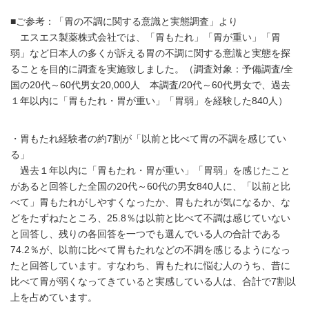
■ご参考：「胃の不調に関する意識と実態調査」より
エスエス製薬株式会社では、「胃もたれ」「胃が重い」「胃
弱」など日本人の多くが訴える胃の不調に関する意識と実態を探
ることを目的に調査を実施致しました。（調査対象：予備調査/全
国の20代～60代男女20,000人 本調査/20代～60代男女で、過去
１年以内に「胃もたれ・胃が重い」「胃弱」を経験した840人）
・胃もたれ経験者の約7割が「以前と比べて胃の不調を感じてい
る」
過去１年以内に「胃もたれ・胃が重い」「胃弱」を感じたこと
があると回答した全国の20代～60代の男女840人に、「以前と比
べて」胃もたれがしやすくなったか、胃もたれが気になるか、な
どをたずねたところ、25.8％は以前と比べて不調は感じていない
と回答し、残りの各回答を一つでも選んでいる人の合計である
74.2％が、以前に比べて胃もたれなどの不調を感じるようになっ
たと回答しています。すなわち、胃もたれに悩む人のうち、昔に
比べて胃が弱くなってきていると実感している人は、合計で7割以
上を占めています。