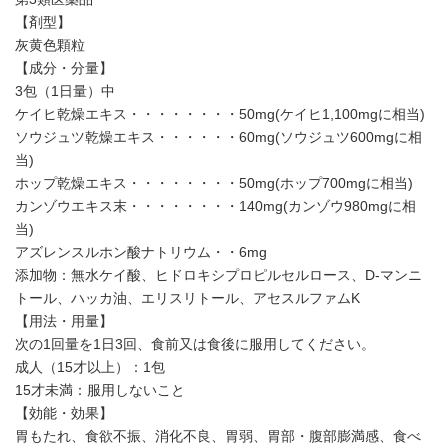
【剤型】
灰黄色顆粒
【成分・分量】
3包（1日量）中
ケイヒ乾燥エキス・・・・・・・・50mg(ケイヒ1,100mgに相当)
ソウジュツ乾燥エキス・・・・・・60mg(ソウジュツ600mgに相
当)
ホップ乾燥エキス・・・・・・・・50mg(ホップ700mgに相当)
カンゾウエキス末・・・・・・・・140mg(カンゾウ980mgに相
当)
アズレンスルホン酸ナトリウム・・6mg
添加物：無水ケイ酸、ヒドロキシプロピルセルロース、D-マンニ
トール、ハッカ油、エリスリトール、アセスルファムK
【用法・用量】
次の1回量を1日3回、食前又は食後に服用してください。
成人（15才以上）：1包
15才未満：服用しないこと
【効能・効果】
胃もたれ、食欲不振、消化不良、胃弱、胃部・腹部膨満感、食べ