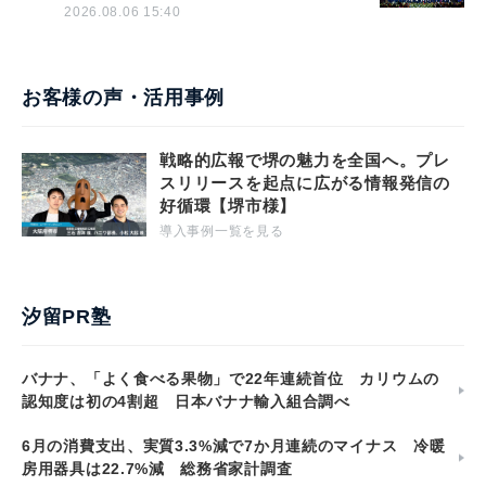
2026.08.06 15:40
お客様の声・活用事例
戦略的広報で堺の魅力を全国へ。プレ
スリリースを起点に広がる情報発信の
好循環【堺市様】
導入事例一覧を見る
汐留PR塾
バナナ、「よく食べる果物」で22年連続首位 カリウムの
認知度は初の4割超 日本バナナ輸入組合調べ
6月の消費支出、実質3.3%減で7か月連続のマイナス 冷暖
房用器具は22.7%減 総務省家計調査