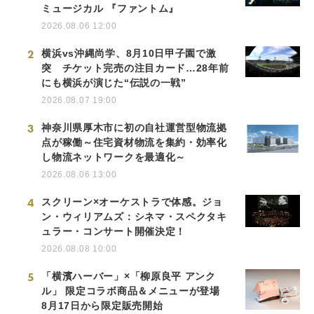
ミュージカル 『ファントム』
2026.08.06 12:00
2
横浜vs沖縄尚学、8月10日甲子園で激
突 チケット完売の注目カード…28年前
にも横浜が演じた“伝説の一戦”
2026.08.07 19:00
3
神奈川県厚木市に初の自社運営型物流拠
点が稼働～住宅資材物流を集約・効率化
し物流ネットワークを最適化～
2026.08.06 13:00
4
スクリーン×オーケストラで体感。ジョ
ン・ウィリアムズ：シネマ・スペクタキ
ュラー・コンサート開催決定！
2026.08.08 10:00
5
「横濱ハーバー」×「柳原良平 アンク
ル」 限定コラボ商品＆メニューが登場
8月17日から限定販売開始