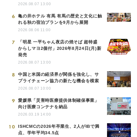
2026.08.07 13:00
6
亀の井ホテル 有馬 有馬の歴史と文化に触
れる秋の宿泊プランを9月から展開
2026.08.06 11:00
7
「明星 一平ちゃん夜店の焼そば 超特盛
からしマヨ2個付」2026年8月24日(月)新
発売
2026.08.07 13:00
8
中国と米国の経済界が関係を強化し、サ
プライチェーン協力の新たな機会を模索
2026.08.07 10:00
9
愛媛県「災害時医療提供体制確保事業」
向け医療コンテナを納品
2026.03.19 14:00
10
ISHCMCの2026年卒業生、2人がIBで満
点、学年平均34.5点