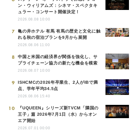
ン・ウィリアムズ：シネマ・スペクタキ
ュラー・コンサート開催決定！
2026.08.08 10:00
7
亀の井ホテル 有馬 有馬の歴史と文化に触
れる秋の宿泊プランを9月から展開
2026.08.06 11:00
8
中国と米国の経済界が関係を強化し、サ
プライチェーン協力の新たな機会を模索
2026.08.07 10:00
9
ISHCMCの2026年卒業生、2人がIBで満
点、学年平均34.5点
2026.08.06 15:40
10
『UQUEEN』シリーズ新TVCM「隣国の
王子」篇 2026年7月1日（水）からオン
エア開始
2026.07.01 00:00