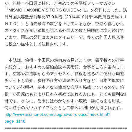
が、箱根・小田原に特化した初めての英語版フリーマガジン
『MiSMO HAKONE VISITOR’S GUIDE vol.1』を発刊しました。訪
日外国人客数が前年比37.0％増（2014年10月/日本政府観光局（Ｊ
ＮＴＯ））と過去最高の数字を上げているなか、空港や都心から
のアクセスが良い箱根を訪れる外国人の数も飛躍的に増え続けて
います。同誌の発刊はまさにタイムリーで、多くの外国人観光客
に役立つ媒体として注目されます。
本誌は、箱根・小田原の魅力ある見どころや、四季折々の行事
を紹介し、おすすめの宿泊施設や美術館、食事どころを案内しま
す。空港や鉄道駅からのアクセスや、箱根を巡るのに便利な周遊
チケットも紹介。参拝の仕方や温泉の入り方など、日本の風習に
ついての説明や、基本となる簡単な会話も掲載しているので、箱
根・小田原はもとより日本を初めて訪れる方にも、とても便利な1
冊です。さらに、巻末にはわかりやすい広域・詳細地図も用意。
使い勝手の良いガイドブックとして幅広い利用が期待されます。
http://www.mismonet.com/blog/news-release/index.html?
page=1148
====================================================