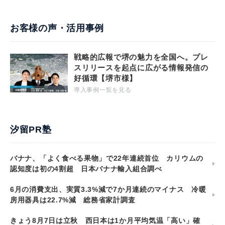
お客様の声・活用事例
戦略的広報で堺の魅力を全国へ。プレ
スリリースを起点に広がる情報発信の
好循環【堺市様】
導入事例一覧を見る
汐留PR塾
バナナ、「よく食べる果物」で22年連続首位 カリウムの
認知度は初の4割超 日本バナナ輸入組合調べ
6月の消費支出、実質3.3%減で7か月連続のマイナス 冷暖
房用器具は22.7%減 総務省家計調査
きょう8月7日は立秋 西日本は1か月平均気温「高い」確