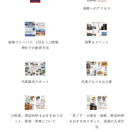
箱根へのアクセス
箱根フリーパス、1日きっぷ情報、
四季＆イベント
神社での参拝方法
代表観光スポット
代表グルメ＆お土産
「小田原」周辺MAP＆おすすめスポ
「宮ノ下・小涌谷・強羅」周辺MAP
ット、和室・和食について
＆おすすめスポット、温泉の入浴方
法