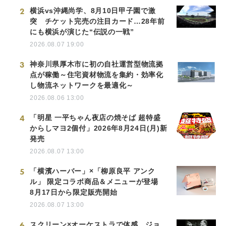
2
横浜vs沖縄尚学、8月10日甲子園で激
突 チケット完売の注目カード…28年前
にも横浜が演じた“伝説の一戦”
2026.08.07 19:00
3
神奈川県厚木市に初の自社運営型物流拠
点が稼働～住宅資材物流を集約・効率化
し物流ネットワークを最適化～
2026.08.06 13:00
4
「明星 一平ちゃん夜店の焼そば 超特盛
からしマヨ2個付」2026年8月24日(月)新
発売
2026.08.07 13:00
5
「横濱ハーバー」×「柳原良平 アンク
ル」 限定コラボ商品＆メニューが登場
8月17日から限定販売開始
2026.08.07 13:00
6
スクリーン×オーケストラで体感。ジョ