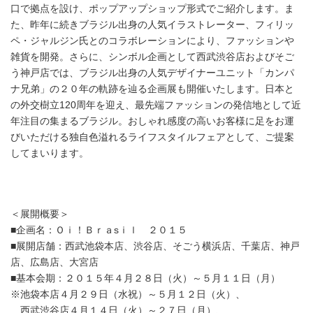
口で拠点を設け、ポップアップショップ形式でご紹介します。ま
た、昨年に続きブラジル出身の人気イラストレーター、フィリッ
ペ・ジャルジン氏とのコラボレーションにより、ファッションや
雑貨を開発。さらに、シンボル企画として西武渋谷店およびそご
う神戸店では、ブラジル出身の人気デザイナーユニット「カンパ
ナ兄弟」の２０年の軌跡を辿る企画展も開催いたします。日本と
の外交樹立120周年を迎え、最先端ファッションの発信地として近
年注目の集まるブラジル。おしゃれ感度の高いお客様に足をお運
びいただける独自色溢れるライフスタイルフェアとして、ご提案
してまいります。
＜展開概要＞
■企画名：Ｏｉ！Ｂｒａsｉｌ ２０１５
■展開店舗：西武池袋本店、渋谷店、そごう横浜店、千葉店、神戸
店、広島店、大宮店
■基本会期：２０１５年４月２８日（火）～５月１１日（月）
※池袋本店４月２９日（水祝）～５月１２日（火）、
西武渋谷店４月１４日（火）～２７日（月）、