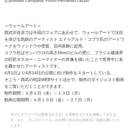
(C)Estudio Campana, Photo:Fernando Lazzio
＜ウォールアート＞
西武渋谷店では今回のフェアにあわせて、ウォールアートで注目
を浴びる気鋭のアーティスト エドゥアルド・コブラ氏のアートワ
ークをウィンドウや壁面、店内装飾に起用。
コブラ氏はサンパウロの高さ56mのビルの壁に、ブラジル建築界
の巨匠オスカー・ニーマイヤーの肖像を描いたことで世界中に名
を轟かせたアーティストです。
4月1日より4月14日の公開に向け制作をスタートしている。
そごう・西武の特設WEBサイトほかで、制作のダイジェスト動画
をご覧いただくことができます。
制作期間：４月１日（水）～１３日（月）
動画公開期間：４月１０日（金）～２７日（月）
本プレスリリースは発表元が入力した原稿をそのまま掲載しておりま
す。また、プレスリリースへのお問い合わせは発表元に直接お願いいた
します。