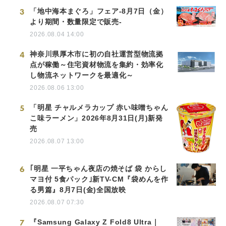
3
「地中海本まぐろ」フェア-8月7日（金）
より期間・数量限定で販売-
2026.08.04 14:00
4
神奈川県厚木市に初の自社運営型物流拠
点が稼働～住宅資材物流を集約・効率化
し物流ネットワークを最適化～
2026.08.06 13:00
5
「明星 チャルメラカップ 赤い味噌ちゃん
こ味ラーメン」2026年8月31日(月)新発
売
2026.08.07 13:00
6
｢明星 一平ちゃん夜店の焼そば 袋 からし
マヨ付 5食パック｣新TV-CM『袋めんを作
る男篇』8月7日(金)全国放映
2026.08.07 07:30
7
『Samsung Galaxy Z Fold8 Ultra｜