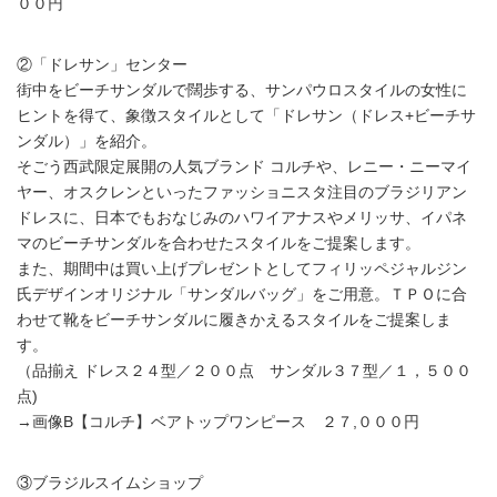
００円
②「ドレサン」センター
街中をビーチサンダルで闊歩する、サンパウロスタイルの女性に
ヒントを得て、象徴スタイルとして「ドレサン（ドレス+ビーチサ
ンダル）」を紹介。
そごう西武限定展開の人気ブランド コルチや、レニー・ニーマイ
ヤー、オスクレンといったファッショニスタ注目のブラジリアン
ドレスに、日本でもおなじみのハワイアナスやメリッサ、イパネ
マのビーチサンダルを合わせたスタイルをご提案します。
また、期間中は買い上げプレゼントとしてフィリッペジャルジン
氏デザインオリジナル「サンダルバッグ」をご用意。ＴＰＯに合
わせて靴をビーチサンダルに履きかえるスタイルをご提案しま
す。
（品揃え ドレス２４型／２００点 サンダル３７型／１，５００
点)
→画像B【コルチ】ベアトップワンピース ２７,０００円
③ブラジルスイムショップ