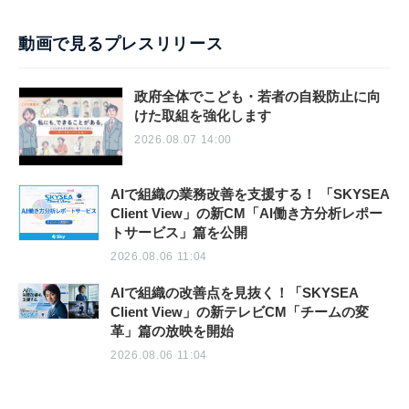
動画で見るプレスリリース
政府全体でこども・若者の自殺防止に向
けた取組を強化します
2026.08.07 14:00
AIで組織の業務改善を支援する！ 「SKYSEA
Client View」の新CM「AI働き方分析レポー
トサービス」篇を公開
2026.08.06 11:04
AIで組織の改善点を見抜く！「SKYSEA
Client View」の新テレビCM「チームの変
革」篇の放映を開始
2026.08.06 11:04