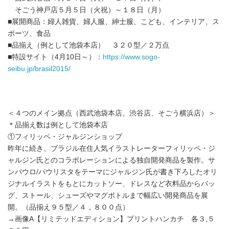
そごう神戸店５月５日（火祝）～１８日（月）
■展開商品：婦人雑貨、婦人服、紳士服、こども、インテリア、ス
ポーツ、食品
■品揃え（例として池袋本店） ３２０型／２万点
■特設サイト（4月10日～）：
https://www.sogo-
seibu.jp/brasil2015/
＜４つのメイン拠点（西武池袋本店、渋谷店、そごう横浜店）＞
＊品揃え数は例として池袋本店
①フィリッペ・ジャルジンショップ
昨年に続き、ブラジル在住人気イラストレーターフィリッペ・ジ
ャルジン氏とのコラボレーションによる独自開発商品を製作。サ
ンパウロ/パウリスタをテーマにジャルジン氏が書き下ろしたオリ
ジナルイラストをもとにカットソー、ドレスなど衣料品からバッ
グ、ストール、シューズやマグボトルまで幅広い開発商品を展
開。（品揃え９５型／４，８００点）
→画像A【リミテッドエディション】プリントハンカチ 各３,５