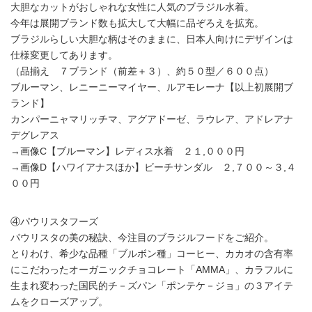
大胆なカットがおしゃれな女性に人気のブラジル水着。
今年は展開ブランド数も拡大して大幅に品ぞろえを拡充。
ブラジルらしい大胆な柄はそのままに、日本人向けにデザインは
仕様変更してあります。
（品揃え ７ブランド（前差＋３）、約５０型／６００点）
ブルーマン、レニーニーマイヤー、ルアモレーナ【以上初展開ブ
ランド】
カンパーニャマリッチマ、アグアドーゼ、ラウレア、アドレアナ
デグレアス
→画像C【ブルーマン】レディス水着 ２１,０００円
→画像D【ハワイアナスほか】ビーチサンダル ２,７００～３,４
００円
④パウリスタフーズ
パウリスタの美の秘訣、今注目のブラジルフードをご紹介。
とりわけ、希少な品種「ブルボン種」コーヒー、カカオの含有率
にこだわったオーガニックチョコレート「AMMA」、カラフルに
生まれ変わった国民的チ－ズパン「ポンテケ－ジョ」の３アイテ
ムをクローズアップ。