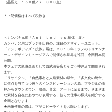
（品揃え １５０種／７，０００点）
＊上記価格はすべて税抜き
＜カンパナ兄弟「Ａｎｔｉｂｏｄｉｅｓ:抗体」展＞
カンパナ兄弟はブラジル出身の、注目のデザイナーユニット。
「アンチボディズ：抗体」展は、２０１３年ミラノのトリエンナ
ーレ・デザインミュージアムで開催され世界を巡回、今回日本初
公開。
本フェアの象徴企画として西武渋谷店とそごう神戸店で開催され
ます。
「リサイクル」「自然素材と人造素材の融合」「多文化の統合」
に焦点を当てつつ彼らのインスピレーションの源、ブラジルの雨
林からダウンタウン、映画、音楽、アートに至るまで、さまざま
な素材を自在にあやつり表現する、彼らの仕事の様式を紹介する
企画となります。
★画像使用の際は、下記コピーライトをお願いします。