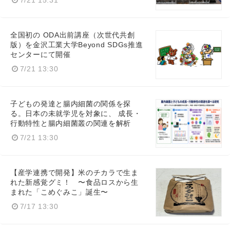
Japanese
全国初の ODA出前講座（次世代共創
版）を金沢工業大学Beyond SDGs推進
センターにて開催
7/21 13:30
English
子どもの発達と腸内細菌の関係を探
る。日本の未就学児を対象に、 成長・
行動特性と腸内細菌叢の関連を解析
7/21 13:30
【産学連携で開発】米のチカラで生ま
れた新感覚グミ！ 〜食品ロスから生
まれた「こめぐみこ」誕生〜
7/17 13:30