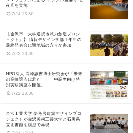
夜店を実施
7/24 13:30
【金沢市「大学連携地域力創造プロジ
ェクト」】 情報デザイン学部１年生の
最終発表会に額地域の方々が参加
7/22 13:30
NPO法人 高峰譲吉博士研究会が「未来
の高峰譲吉は君だ！」 中高生向け特
別実験講座を開催。
7/22 13:30
金沢工業大学 夢考房建築デザインプロ
ジェクトが金沢美術工芸大学と石川県
立図書館を模型で再現
7/21 15:31