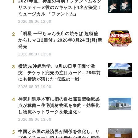
1
2027年夏、待望の再演！ファントム＆ク
リスティーヌ役のWキャスト4名が決定！
ミュージカル 『ファントム』
2026.08.06 12:00
2
「明星 一平ちゃん夜店の焼そば 超特盛
からしマヨ2個付」2026年8月24日(月)新
発売
2026.08.07 13:00
3
横浜vs沖縄尚学、8月10日甲子園で激
突 チケット完売の注目カード…28年前
にも横浜が演じた“伝説の一戦”
2026.08.07 19:00
4
神奈川県厚木市に初の自社運営型物流拠
点が稼働～住宅資材物流を集約・効率化
し物流ネットワークを最適化～
2026.08.06 13:00
5
中国と米国の経済界が関係を強化し、サ