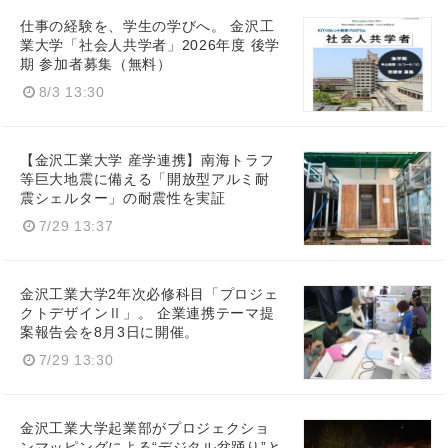
仕事の経験を、学生の学びへ。 金沢工
業大学「社会人共学者」2026年度 後学
期 参加者募集（無料）
8/3 13:30
【金沢工業大学 産学連携】南海トラフ
等巨大地震に備える「開放型アルミ耐
震シェルター」の耐震性を実証
7/29 13:37
金沢工業大学2年次必修科目「プロジェ
クトデザインⅡ」。 企業連携テーマ提
案報告会を8月3日に開催。
7/29 13:30
金沢工業大学起業部がプロジェクショ
ンマッピングによる“デジタル盆踊り”と