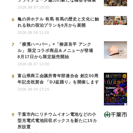
プライチェーン協力の新たな機会を模索
2026.08.07 10:00
6
亀の井ホテル 有馬 有馬の歴史と文化に触
れる秋の宿泊プランを9月から展開
2026.08.06 11:00
7
「横濱ハーバー」×「柳原良平 アンク
ル」 限定コラボ商品＆メニューが登場
8月17日から限定販売開始
2026.08.07 13:00
8
富山県商工会議所青年部連合会 創立50周
年記念祝賀会 「DJ盆踊り」を開催します
2026.08.04 15:25
9
千葉市内にリチウムイオン電池などの小
型充電式電池回収ボックスを新たに15カ
所設置