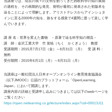
当講座では、現在の我々の文明を創ってきた西欧科学の知の展開
の過程を、その画期的な発見、発明が最初に発表された初版本を
辿ることによって理解します。アリストテレスからアインシュタ
インに至る2000年の知を、旅をする感覚で4週間に渡って楽しく学
んでいきます。
講 座 名：世界を変えた書物 －原著で辿る科学知の潮流－
講 師：金沢工業大学 竺 覚暁（ちく かくぎょう） 教授
受講期間：2015月7月17日（金）～8月31日 （月） 受 講 料：
無料
受付期間：2015年6月1日（月）～8月31日（月）
当講座は一般社団法人日本オープンオンライン教育推進協議会
（以下JMOOC）公認のプラットフォーム「OpenLearning,
Japan」において開講します。
講座内容の詳細と受講申し込みにつきましては以下のwebページを
ご覧ください
https://open.netlearning.co.jp/lecture/index.aspx?cid=00013J11