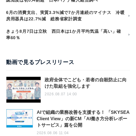
認知度は初の4割超 日本バナナ輸入組合調べ
6月の消費支出、実質3.3%減で7か月連続のマイナス 冷暖
房用器具は22.7%減 総務省家計調査
きょう8月7日は立秋 西日本は1か月平均気温「高い」確
率60％
動画で見るプレスリリース
政府全体でこども・若者の自殺防止に向
けた取組を強化します
2026.08.07 14:00
AIで組織の業務改善を支援する！ 「SKYSEA
Client View」の新CM「AI働き方分析レポー
トサービス」篇を公開
2026.08.06 11:04