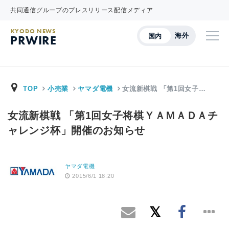
共同通信グループのプレスリリース配信メディア
KYODO NEWS
海外
国内
PRWIRE
TOP
小売業
ヤマダ電機
女流新棋戦 「第1回女子…
女流新棋戦 「第1回女子将棋ＹＡＭＡＤＡチ
ャレンジ杯」開催のお知らせ
ヤマダ電機
2015/6/1 18:20