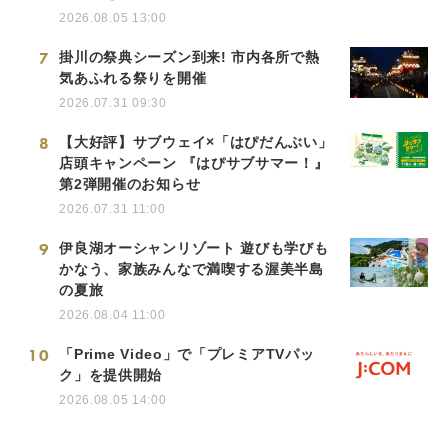
2026.08.05 13:00
7
掛川の祭典シーズン到来! 市内各所で熱
気あふれる祭りを開催
2026.07.31 09:30
8
【大好評】サブウェイ×「はぴだんぶい」
店頭キャンペーン 『はぴサブサマー！』
第2弾開催のお知らせ
2026.07.31 11:00
9
伊良湖オーシャンリゾート 遊びも学びも
かなう、家族みんなで満喫する渥美半島
の夏旅
2026.08.04 11:00
10
「Prime Video」で「プレミアTVパッ
ク」を提供開始
2026.08.05 14:00