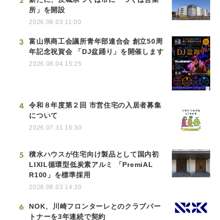
2
所」を開設
2026.08.03 11:00
3
富山県商工会議所青年部連合会 創立50周
年記念祝賀会 「DJ盆踊り」を開催します
2026.08.04 15:25
4
令和８年度第２回 市営住宅の入居者募集
について
2026.07.31 16:30
5
積水ハウスが住宅向け製品として国内初
LIXIL循環型低炭素アルミ 「PremiAL
R100」を標準採用
2026.08.03 14:30
6
NOK、川崎フロンターレとのクラブパー
トナーを3年連続で契約