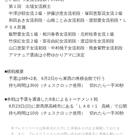
第１回 出場女流棋士
中澤沙耶女流２級・伊藤沙恵女流初段・塚田恵梨花女流２級
和田あき女流初段・山根ことみ女流初段・渡部愛女流初段＊Ｌ
ＰＳＡ所属
飯野愛女流１級・相川春香女流初段・北村桂香女流１級
竹俣紅女流２級・室谷由紀女流初段・渡辺弥生女流初段
山口恵梨子女流初段・中村桃子女流初段・熊倉紫野女流初段
アマチュア選抜は小野ゆかりアマに決定
■棋戦概要
予選は8枠×2名、6月2日から東西の将棋会館で行う
持ち時間は30分（チェスクロック使用） 切れたら一手30秒
■本戦は予選を通過した8名によるトーナメント戦
8月23日(日)に群馬県高崎市にある「ＬＡＢＩ1 高崎」で公開
持ち時間は10分（チェスクロック使用） 切れたら一手30秒
本プレスリリースは発表元が入力した原稿をそのまま掲載しておりま
す。また、プレスリリースへのお問い合わせは発表元に直接お願いいた