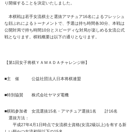
り開催することを決定いたしました。
本棋戦は若手女流棋士と選抜アマチュア16名によるフレッシュ
な顔ぶれによるトーナメントで、予選は持ち時間各30分、本戦は
公開対局で持ち時間10分とスピーディな対局が楽しめる女流公式
戦となります。棋戦概要は以下の通りとなります。
【第1回女子将棋ＹＡＭＡＤＡチャレンジ杯】
■主 催 公益社団法人日本将棋連盟
■特別協賛 株式会社ヤマダ電機
■棋戦参加者 女流選抜15名・アマチュア選抜1名 計16名
選抜方法：
平成27年4月1日時点で女流棋士資格(女流2級以上)を有する新
しい順かつ女流初段以下の15名