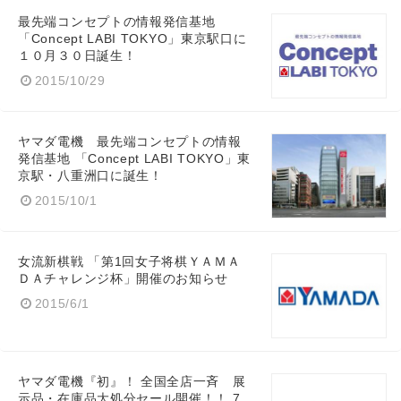
最先端コンセプトの情報発信基地
「Concept LABI TOKYO」東京駅口に
１０月３０日誕生！
2015/10/29
ヤマダ電機 最先端コンセプトの情報
発信基地 「Concept LABI TOKYO」東
京駅・八重洲口に誕生！
2015/10/1
女流新棋戦 「第1回女子将棋ＹＡＭＡ
ＤＡチャレンジ杯」開催のお知らせ
2015/6/1
ヤマダ電機『初』！ 全国全店一斉 展
示品・在庫品大処分セール開催！！ 7