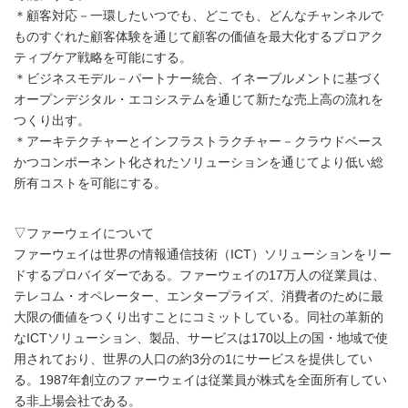
＊顧客対応－一環したいつでも、どこでも、どんなチャンネルで
ものすぐれた顧客体験を通じて顧客の価値を最大化するプロアク
ティブケア戦略を可能にする。
＊ビジネスモデル－パートナー統合、イネーブルメントに基づく
オープンデジタル・エコシステムを通じて新たな売上高の流れを
つくり出す。
＊アーキテクチャーとインフラストラクチャー－クラウドベース
かつコンポーネント化されたソリューションを通じてより低い総
所有コストを可能にする。
▽ファーウェイについて
ファーウェイは世界の情報通信技術（ICT）ソリューションをリー
ドするプロバイダーである。ファーウェイの17万人の従業員は、
テレコム・オペレーター、エンタープライズ、消費者のために最
大限の価値をつくり出すことにコミットしている。同社の革新的
なICTソリューション、製品、サービスは170以上の国・地域で使
用されており、世界の人口の約3分の1にサービスを提供してい
る。1987年創立のファーウェイは従業員が株式を全面所有してい
る非上場会社である。