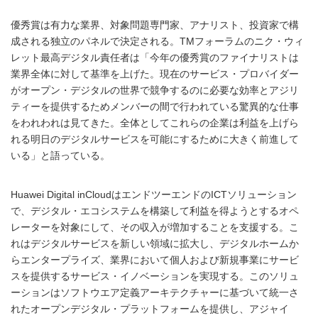
優秀賞は有力な業界、対象問題専門家、アナリスト、投資家で構
成される独立のパネルで決定される。TMフォーラムのニク・ウィ
レット最高デジタル責任者は「今年の優秀賞のファイナリストは
業界全体に対して基準を上げた。現在のサービス・プロバイダー
がオープン・デジタルの世界で競争するのに必要な効率とアジリ
ティーを提供するためメンバーの間で行われている驚異的な仕事
をわれわれは見てきた。全体としてこれらの企業は利益を上げら
れる明日のデジタルサービスを可能にするために大きく前進して
いる」と語っている。
Huawei Digital inCloudはエンドツーエンドのICTソリューション
で、デジタル・エコシステムを構築して利益を得ようとするオペ
レーターを対象にして、その収入が増加することを支援する。こ
れはデジタルサービスを新しい領域に拡大し、デジタルホームか
らエンタープライズ、業界において個人および新規事業にサービ
スを提供するサービス・イノベーションを実現する。このソリュ
ーションはソフトウエア定義アーキテクチャーに基づいて統一さ
れたオープンデジタル・プラットフォームを提供し、アジャイ