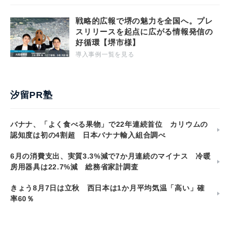
戦略的広報で堺の魅力を全国へ。プレ
スリリースを起点に広がる情報発信の
好循環【堺市様】
導入事例一覧を見る
汐留PR塾
バナナ、「よく食べる果物」で22年連続首位 カリウムの
認知度は初の4割超 日本バナナ輸入組合調べ
6月の消費支出、実質3.3%減で7か月連続のマイナス 冷暖
房用器具は22.7%減 総務省家計調査
きょう8月7日は立秋 西日本は1か月平均気温「高い」確
率60％