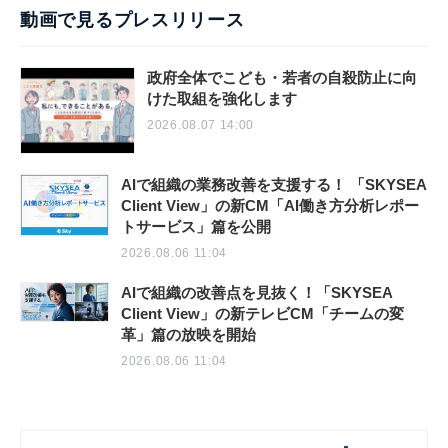
動画で見るプレスリリース
政府全体でこども・若者の自殺防止に向
けた取組を強化します
2026.08.07 14:00
AIで組織の業務改善を支援する！ 「SKYSEA
Client View」の新CM「AI働き方分析レポー
トサービス」篇を公開
2026.08.06 11:04
AIで組織の改善点を見抜く！「SKYSEA
Client View」の新テレビCM「チームの変
革」篇の放映を開始
2026.08.06 11:04