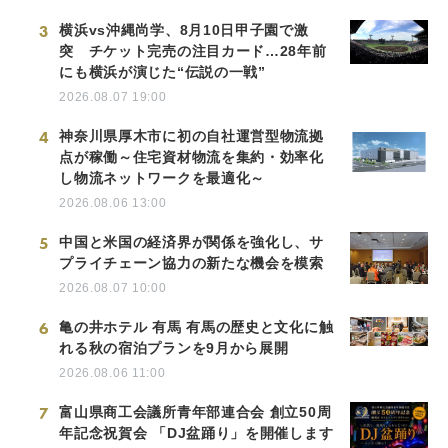
3
横浜vs沖縄尚学、8月10日甲子園で激
突 チケット完売の注目カード…28年前
にも横浜が演じた“伝説の一戦”
2026.08.07 19:00
4
神奈川県厚木市に初の自社運営型物流拠
点が稼働～住宅資材物流を集約・効率化
し物流ネットワークを最適化～
2026.08.06 13:00
5
中国と米国の経済界が関係を強化し、サ
プライチェーン協力の新たな機会を模索
2026.08.07 10:00
6
亀の井ホテル 有馬 有馬の歴史と文化に触
れる秋の宿泊プランを9月から展開
2026.08.06 11:00
7
富山県商工会議所青年部連合会 創立50周
年記念祝賀会 「DJ盆踊り」を開催します