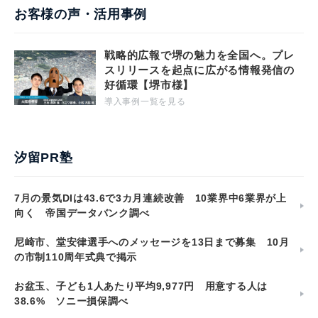
お客様の声・活用事例
戦略的広報で堺の魅力を全国へ。プレ
スリリースを起点に広がる情報発信の
好循環【堺市様】
導入事例一覧を見る
汐留PR塾
7月の景気DIは43.6で3カ月連続改善 10業界中6業界が上
向く 帝国データバンク調べ
尼崎市、堂安律選手へのメッセージを13日まで募集 10月
の市制110周年式典で掲示
お盆玉、子ども1人あたり平均9,977円 用意する人は
38.6% ソニー損保調べ