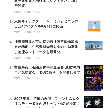
型充電式電池回収ボックスを新たに15カ
所設置
2026.08.05 16:00
3
人気キャラクター「ムーミン」とコラボ
した4アイテムを8月6日に発売
2026.08.06 14:00
4
神奈川県厚木市に初の自社運営型物流拠
点が稼働～住宅資材物流を集約・効率化
し物流ネットワークを最適化～
2026.08.06 13:00
5
富山県商工会議所青年部連合会 創立50周
年記念祝賀会 「DJ盆踊り」を開催します
2026.08.04 15:25
6
2027年夏、待望の再演！ファントム＆ク
リスティーヌ役のWキャスト4名が決定！