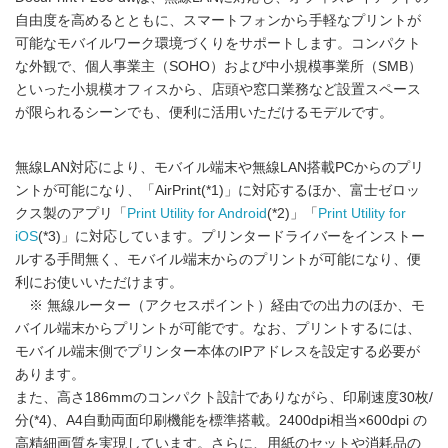
自由度を高めるとともに、スマートフォンから手軽なプリントが
可能なモバイルワーク環境づくりをサポートします。コンパクト
な外観で、個人事業主（SOHO）および中小規模事業所（SMB）
といった小規模オフィスから、店頭や窓口業務など設置スペース
が限られるシーンでも、便利に活用いただけるモデルです。
無線LAN対応により、モバイル端末や無線LAN搭載PCからのプリ
ントが可能になり、「AirPrint(*1)」に対応するほか、富士ゼロッ
クス製のアプリ「
Print Utility for Android
(*2)」「
Print Utility for
iOS
(*3)」に対応しています。プリンタードライバーをインストー
ルする手間無く、モバイル端末からのプリントが可能になり、便
利にお使いいただけます。
※ 無線ルーター（アクセスポイント）経由での出力のほか、モ
バイル端末からプリントが可能です。なお、プリントするには、
モバイル端末側でプリンター本体のIPアドレスを設定する必要が
あります。
また、高さ186mmのコンパクト設計でありながら、印刷速度30枚/
分(*4)、A4自動両面印刷機能を標準搭載。2400dpi相当×600dpi の
高精細画質を実現しています。さらに、用紙のセットや消耗品の