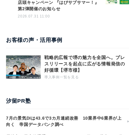
店頭キャンペーン 『はぴサブサマー！』
第2弾開催のお知らせ
2026.07.31 11:00
お客様の声・活用事例
戦略的広報で堺の魅力を全国へ。プレ
スリリースを起点に広がる情報発信の
好循環【堺市様】
導入事例一覧を見る
汐留PR塾
7月の景気DIは43.6で3カ月連続改善 10業界中6業界が上
向く 帝国データバンク調べ