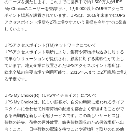
のニーズを満たします。これまでに世界中で約1,500万人がUPS
My Choiceのユーザーを登録行い、1万9,000以上のUPSアクセス
ポイント場所が設置されています。UPSは、2015年末までにUPS
アクセスポイント場所を2万に増やすという目標を今年すでに発表
しています。
UPSアクセスポイント(TM)ネットワークについて
UPSアクセスポイント場所により、集荷や荷物持ち込みに対する
簡単なソリューションが提供され、顧客に対する柔軟性が向上し
ています。地元企業に設置されたUPSアクセスポイント場所は、
欧米全域の主要市場で利用可能で、2015年末までに2万箇所に増え
る予定です。
UPS My Choice(R)（UPSマイチョイス）について
UPS My Choiceは、忙しい顧客が、自分の時間に追われるライフ
スタイルに合わせて到着荷物の配達を都合よく管理することがで
きる画期的な新しい宅配サービスです。この新しいサービスは、
荷物の紛失、荷物の戸外放置、紛失荷物回収のため保管場所へ出
向くこと、一日中荷物の配達を待つことや荷物引き取りのため他