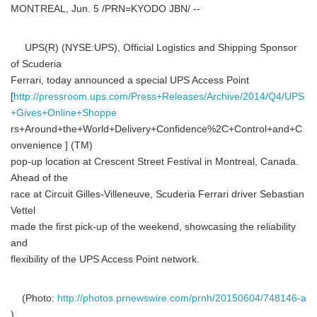
MONTREAL, Jun. 5 /PRN=KYODO JBN/ --
UPS(R) (NYSE:UPS), Official Logistics and Shipping Sponsor
of Scuderia
Ferrari, today announced a special UPS Access Point
[
http://pressroom.ups.com/Press+Releases/Archive/2014/Q4/UPS
+Gives+Online+Shoppe
rs+Around+the+World+Delivery+Confidence%2C+Control+and+C
onvenience ] (TM)
pop-up location at Crescent Street Festival in Montreal, Canada.
Ahead of the
race at Circuit Gilles-Villeneuve, Scuderia Ferrari driver Sebastian
Vettel
made the first pick-up of the weekend, showcasing the reliability
and
flexibility of the UPS Access Point network.
(Photo:
http://photos.prnewswire.com/prnh/20150604/748146-a
)