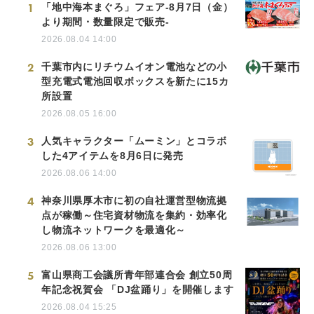
1
「地中海本まぐろ」フェア-8月7日（金）
より期間・数量限定で販売-
2026.08.04 14:00
2
千葉市内にリチウムイオン電池などの小
型充電式電池回収ボックスを新たに15カ
所設置
2026.08.05 16:00
3
人気キャラクター「ムーミン」とコラボ
した4アイテムを8月6日に発売
2026.08.06 14:00
4
神奈川県厚木市に初の自社運営型物流拠
点が稼働～住宅資材物流を集約・効率化
し物流ネットワークを最適化～
2026.08.06 13:00
5
富山県商工会議所青年部連合会 創立50周
年記念祝賀会 「DJ盆踊り」を開催します
2026.08.04 15:25