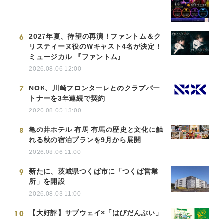
6
2027年夏、待望の再演！ファントム＆ク
リスティーヌ役のWキャスト4名が決定！
ミュージカル 『ファントム』
2026.08.06 12:00
7
NOK、川崎フロンターレとのクラブパー
トナーを3年連続で契約
2026.08.05 13:00
8
亀の井ホテル 有馬 有馬の歴史と文化に触
れる秋の宿泊プランを9月から展開
2026.08.06 11:00
9
新たに、茨城県つくば市に「つくば営業
所」を開設
2026.08.03 11:00
10
【大好評】サブウェイ×「はぴだんぶい」