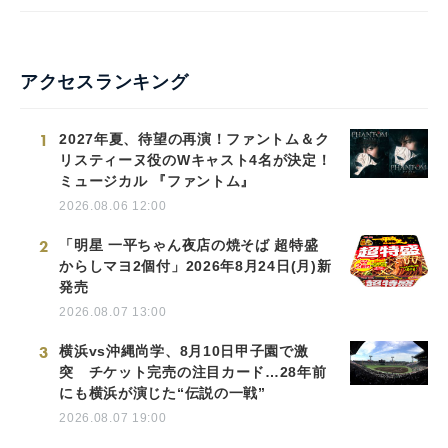
アクセスランキング
1
2027年夏、待望の再演！ファントム＆ク
リスティーヌ役のWキャスト4名が決定！
ミュージカル 『ファントム』
2026.08.06 12:00
2
「明星 一平ちゃん夜店の焼そば 超特盛
からしマヨ2個付」2026年8月24日(月)新
発売
2026.08.07 13:00
3
横浜vs沖縄尚学、8月10日甲子園で激
突 チケット完売の注目カード…28年前
にも横浜が演じた“伝説の一戦”
2026.08.07 19:00