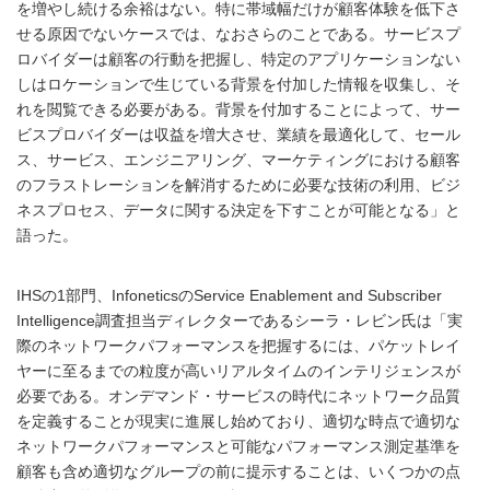
を増やし続ける余裕はない。特に帯域幅だけが顧客体験を低下さ
せる原因でないケースでは、なおさらのことである。サービスプ
ロバイダーは顧客の行動を把握し、特定のアプリケーションない
しはロケーションで生じている背景を付加した情報を収集し、そ
れを閲覧できる必要がある。背景を付加することによって、サー
ビスプロバイダーは収益を増大させ、業績を最適化して、セール
ス、サービス、エンジニアリング、マーケティングにおける顧客
のフラストレーションを解消するために必要な技術の利用、ビジ
ネスプロセス、データに関する決定を下すことが可能となる」と
語った。
IHSの1部門、InfoneticsのService Enablement and Subscriber
Intelligence調査担当ディレクターであるシーラ・レビン氏は「実
際のネットワークパフォーマンスを把握するには、パケットレイ
ヤーに至るまでの粒度が高いリアルタイムのインテリジェンスが
必要である。オンデマンド・サービスの時代にネットワーク品質
を定義することが現実に進展し始めており、適切な時点で適切な
ネットワークパフォーマンスと可能なパフォーマンス測定基準を
顧客も含め適切なグループの前に提示することは、いくつかの点