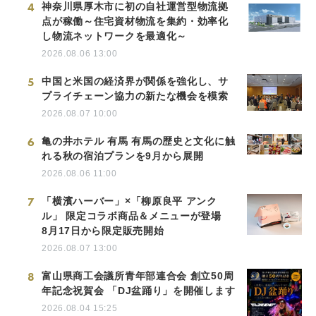
4
神奈川県厚木市に初の自社運営型物流拠
点が稼働～住宅資材物流を集約・効率化
し物流ネットワークを最適化～
2026.08.06 13:00
5
中国と米国の経済界が関係を強化し、サ
プライチェーン協力の新たな機会を模索
2026.08.07 10:00
6
亀の井ホテル 有馬 有馬の歴史と文化に触
れる秋の宿泊プランを9月から展開
2026.08.06 11:00
7
「横濱ハーバー」×「柳原良平 アンク
ル」 限定コラボ商品＆メニューが登場
8月17日から限定販売開始
2026.08.07 13:00
8
富山県商工会議所青年部連合会 創立50周
年記念祝賀会 「DJ盆踊り」を開催します
2026.08.04 15:25