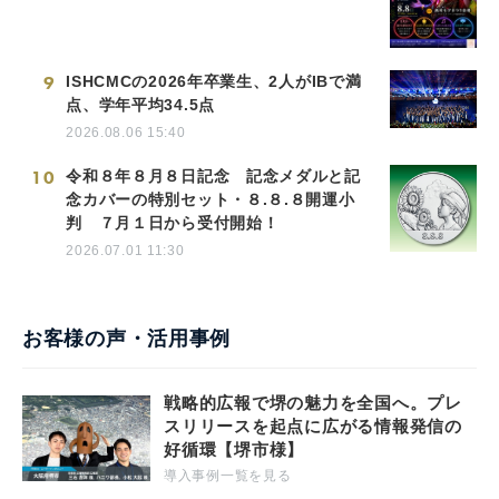
9
ISHCMCの2026年卒業生、2人がIBで満
点、学年平均34.5点
2026.08.06 15:40
10
令和８年８月８日記念 記念メダルと記
念カバーの特別セット・８.８.８開運小
判 ７月１日から受付開始！
2026.07.01 11:30
お客様の声・活用事例
戦略的広報で堺の魅力を全国へ。プレ
スリリースを起点に広がる情報発信の
好循環【堺市様】
導入事例一覧を見る