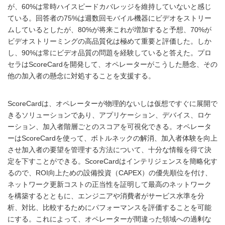
が、60%は常時ハイスピードカバレッジを維持していないと感じ
ている。回答者の75%は週数回モバイル機器にビデオをストリー
ムしているとしたが、80%が将来これが増加すると予想、70%が
ビデオストリーミングの高品質化は極めて重要と評価した。しか
し、90%は常にビデオ品質の問題を経験していると答えた。プロ
セラはScoreCardを開発して、オペレーターがこうした懸念、その
他の加入者の懸念に対処することを支援する。
ScoreCardは、オペレーターが物理的ないしは仮想ですぐに展開で
きるソリューションであり、アプリケーション、デバイス、ロケ
ーション、加入者階層ごとのスコアを可視化できる。オペレータ
ーはScoreCardを使って、ボトルネックの解消、加入者体験を向上
させ加入者の要望を管理する方法について、十分な情報を得て決
定を下すことができる。ScoreCardはインテリジェンスを簡略化す
るので、ROI向上ための設備投資（CAPEX）の優先順位を付け、
ネットワーク更新コストの正当性を証明して最高のネットワーク
を構築するとともに、エンジニアや消費者がサービス水準を分
析、対比、比較するためにパフォーマンスを評価することを可能
にする。これによって、オペレーターが間違った領域への過剰な