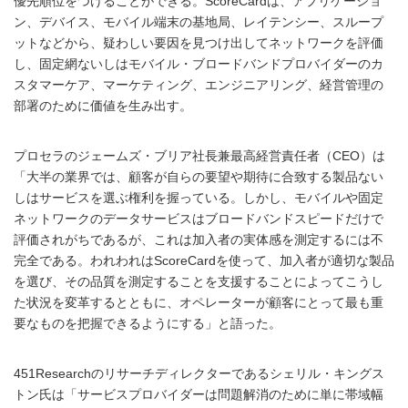
優先順位をつけることができる。ScoreCardは、アプリケーショ
ン、デバイス、モバイル端末の基地局、レイテンシー、スループ
ットなどから、疑わしい要因を見つけ出してネットワークを評価
し、固定網ないしはモバイル・ブロードバンドプロバイダーのカ
スタマーケア、マーケティング、エンジニアリング、経営管理の
部署のために価値を生み出す。
プロセラのジェームズ・ブリア社長兼最高経営責任者（CEO）は
「大半の業界では、顧客が自らの要望や期待に合致する製品ない
しはサービスを選ぶ権利を握っている。しかし、モバイルや固定
ネットワークのデータサービスはブロードバンドスピードだけで
評価されがちであるが、これは加入者の実体感を測定するには不
完全である。われわれはScoreCardを使って、加入者が適切な製品
を選び、その品質を測定することを支援することによってこうし
た状況を変革するとともに、オペレーターが顧客にとって最も重
要なものを把握できるようにする」と語った。
451Researchのリサーチディレクターであるシェリル・キングス
トン氏は「サービスプロバイダーは問題解消のために単に帯域幅