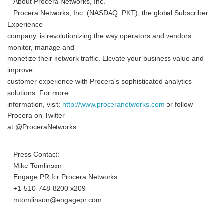
About Procera Networks, Inc.
Procera Networks, Inc. (NASDAQ: PKT), the global Subscriber
Experience
company, is revolutionizing the way operators and vendors
monitor, manage and
monetize their network traffic. Elevate your business value and
improve
customer experience with Procera's sophisticated analytics
solutions. For more
information, visit:
http://www.proceranetworks.com
or follow
Procera on Twitter
at @ProceraNetworks.
Press Contact:
Mike Tomlinson
Engage PR for Procera Networks
+1-510-748-8200 x209
mtomlinson@engagepr.com