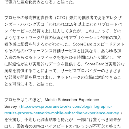
で強力な差別化要因となる」と語った。
プロセラの最高技術責任者（CTO）兼共同創設者であるアレクザ
ンダー・ハバング氏は「われわれは15年以上にわたりブロードバ
ンドサービスの品質向上に注力してきたが、これによって、どの
ようなネットワーク品質の状況が各アプリケーション特有の加入
者体感に影響を与えるかがわかった。ScoreCardはスピードテスト
やその他のパフォーマンス評価サービスとは異なり、あらゆる加
入者のあらゆるトラフィックをあらゆる時間にわたり測定し、常
に関連性があり実用的なデータを提供する。ScoreCardは実用的な
洞察を提供することによって、サービスプロバイダーのさまざま
な部署が問題を見つけ出し、ネットワークの欠陥に対処できるこ
とを可能にする」と語った。
プロセラはこのほど、Mobile Subscriber Experience
Survey（
http://www.proceranetworks.com/blog/infographic-
results-procera-networks-mobile-subscriber-experience-survey
）
を実施し、予期した調査結果も得たが、一部には驚くべき結果が
出た。回答者の80%はハイスピードカバレッジが不可欠と答えた