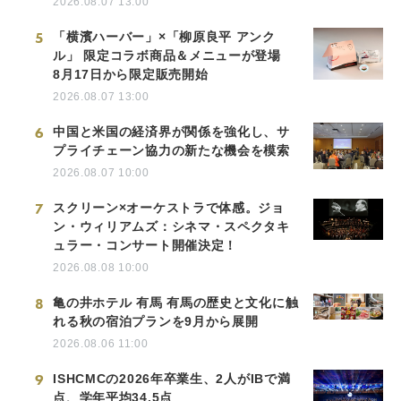
2026.08.07 13:00
5
「横濱ハーバー」×「柳原良平 アンク
ル」 限定コラボ商品＆メニューが登場
8月17日から限定販売開始
2026.08.07 13:00
6
中国と米国の経済界が関係を強化し、サ
プライチェーン協力の新たな機会を模索
2026.08.07 10:00
7
スクリーン×オーケストラで体感。ジョ
ン・ウィリアムズ：シネマ・スペクタキ
ュラー・コンサート開催決定！
2026.08.08 10:00
8
亀の井ホテル 有馬 有馬の歴史と文化に触
れる秋の宿泊プランを9月から展開
2026.08.06 11:00
9
ISHCMCの2026年卒業生、2人がIBで満
点、学年平均34.5点