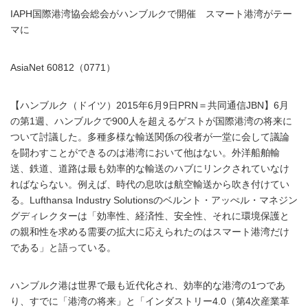
IAPH国際港湾協会総会がハンブルクで開催 スマート港湾がテー
マに
AsiaNet 60812（0771）
【ハンブルク（ドイツ）2015年6月9日PRN＝共同通信JBN】6月
の第1週、ハンブルクで900人を超えるゲストが国際港湾の将来に
ついて討議した。多種多様な輸送関係の役者が一堂に会して議論
を闘わすことができるのは港湾において他はない。外洋船舶輸
送、鉄道、道路は最も効率的な輸送のハブにリンクされていなけ
ればならない。例えば、時代の息吹は航空輸送から吹き付けてい
る。Lufthansa Industry Solutionsのベルント・アッぺル・マネジン
グディレクターは「効率性、経済性、安全性、それに環境保護と
の親和性を求める需要の拡大に応えられたのはスマート港湾だけ
である」と語っている。
ハンブルク港は世界で最も近代化され、効率的な港湾の1つであ
り、すでに「港湾の将来」と「インダストリー4.0（第4次産業革