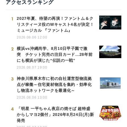
アクセスランキング
1
2027年夏、待望の再演！ファントム＆ク
リスティーヌ役のWキャスト4名が決定！
ミュージカル 『ファントム』
2026.08.06 12:00
2
横浜vs沖縄尚学、8月10日甲子園で激
突 チケット完売の注目カード…28年前
にも横浜が演じた“伝説の一戦”
2026.08.07 19:00
3
神奈川県厚木市に初の自社運営型物流拠
点が稼働～住宅資材物流を集約・効率化
し物流ネットワークを最適化～
2026.08.06 13:00
4
「明星 一平ちゃん夜店の焼そば 超特盛
からしマヨ2個付」2026年8月24日(月)新
発売