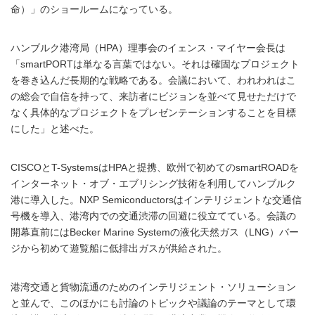
命）」のショールームになっている。
ハンブルク港湾局（HPA）理事会のイェンス・マイヤー会長は
「smartPORTは単なる言葉ではない。それは確固なプロジェクト
を巻き込んだ長期的な戦略である。会議において、われわれはこ
の総会で自信を持って、来訪者にビジョンを並べて見せただけで
なく具体的なプロジェクトをプレゼンテーションすることを目標
にした」と述べた。
CISCOとT-SystemsはHPAと提携、欧州で初めてのsmartROADを
インターネット・オブ・エブリシング技術を利用してハンブルク
港に導入した。NXP Semiconductorsはインテリジェントな交通信
号機を導入、港湾内での交通渋滞の回避に役立てている。会議の
開幕直前にはBecker Marine Systemの液化天然ガス（LNG）バー
ジから初めて遊覧船に低排出ガスが供給された。
港湾交通と貨物流通のためのインテリジェント・ソリューション
と並んで、このほかにも討論のトピックや議論のテーマとして環