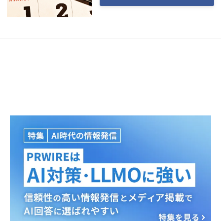
Japanese
English