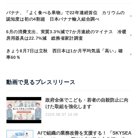
バナナ、「よく食べる果物」で22年連続首位 カリウムの
認知度は初の4割超 日本バナナ輸入組合調べ
6月の消費支出、実質3.3%減で7か月連続のマイナス 冷暖
房用器具は22.7%減 総務省家計調査
きょう8月7日は立秋 西日本は1か月平均気温「高い」確
率60％
動画で見るプレスリリース
政府全体でこども・若者の自殺防止に向
けた取組を強化します
2026.08.07 14:00
AIで組織の業務改善を支援する！ 「SKYSEA