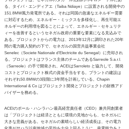
る、タイバ・エンディアエ（Taiba Ndiaye）に設置される開発中の
151.8MW風力発電所である。それは同国の急速なエネルギー需要
に対応するため、エネルギー・ミックスを多様化し、再生可能エ
ネルギーの利用増を図ることによって、エネルギー・セキュリテ
ィーを改善するというセネガル政府の重要な要素になる見込みで
ある。プロジェクトからの電力は、2013年12月に調印された20年
間の電力購入契約の下で、セネガルの国営共益事業会社
Senelec（Societe Nationale d'Electricite du Senegal）に売却され
る。プロジェクトはフランス主体のチームであるSarreole S.a.r.l.
（Sarreole）の手で開発され、ACEIはSarroleto と協力して、開発
コストとプロジェクト株式の資金手当をする。プラントの建設は
それぞれ50.8MWの3段階に3年間を計画している。Chapin
International & Co はプロジェクト開発とプロジェクトの財務アド
バイザーを務める。
ACEIのポール・ハンラハン最高経営責任者（CEO）兼共同創業者
は「プロジェクトは経済とともに環境の見地からも、セネガルに
大きな意義がある。セネガルの素晴らしい経済成長は、その電力
化率がサハラ以南地域の平均を十分上回るように、発電能力をよ