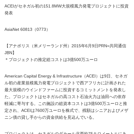
ACEIがセネガル初の151.8MW大規模風力発電プロジェクトに投資
発表
AsiaNet 60813（0773）
【アナポリス（米メリーランド州）2015年6月9日PRN=共同通信
JBN】
＊プロジェクトの推定総コストは3億500万ユーロ
American Capital Energy & Infrastructure（ACEI）は9日、セネガ
ル初の産業規模風力発電プロジェクトで西アフリカに計画された
最大規模のウインドファームに投資するコミットメントを発表し
た。プロジェクトはセネガルの高コスト石油火力は油田への依存
軽減に寄与する。この施設の総資本コストは3億500万ユーロと推
定され、ACEIは7600万ユーロを株式で、残額はシニアおよびメザ
ニン債の貸し手からの資金供給を見込んでいる。
プロジェクトは、セネガルのダカール北西約75キロメートルにあ