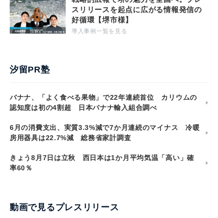
スリリースを起点に広がる情報発信の
好循環【堺市様】
導入事例一覧を見る
汐留PR塾
バナナ、「よく食べる果物」で22年連続首位 カリウムの
認知度は初の4割超 日本バナナ輸入組合調べ
6月の消費支出、実質3.3%減で7か月連続のマイナス 冷暖
房用器具は22.7%減 総務省家計調査
きょう8月7日は立秋 西日本は1か月平均気温「高い」確
率60％
動画で見るプレスリリース