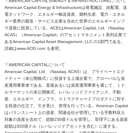
▽AMERICAN CAPITAL ENERGY & INFRASTRUCTUREについて
American Capital Energy & Infrastructureは発電施設、給配電、送
電ネットワーク、エネルギー輸送資産、燃料生産、電力・エネル
ギー業界の製造・サービス企業を含めた世界のエネルギーインフ
ラ資産に投資している。ACEIはAmerican Capital, Ltd.（Nasdaq:
ACAS）（American Capital）のアセットマネジメント系列企業で
あるAmerican Capital Asset Management, LLC.の1部門である。
詳細はwww.ACEI.com を参照。
▽AMERICAN CAPITALについて
American Capital, Ltd. （Nasdaq: ACAS）は、プライベートエク
イティー（未公開株式）に投資する上場企業で、グローバルな資
産運用事業者である。直接あるいは資産運用事業を通じて、ミド
ルマーケットの未公開株式、レバレッジドファイナンス、不動
産、エネルギー、インフラ、ストラクチャードプロダクトに対す
る投資の仕立て、引き受け、管理を行っている。American Capital
はバランスシート上の資産、関連会社が管理している手数料収入
対象の資産を含めて、総額230億ドルを管理し、管理下にある資産
総額は920億ドル（レバレッジドアセットを含む）に達する。