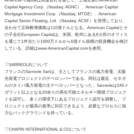
American Capitalは関連会社を通じて、上場企業のAmerican
Capital Agency Corp.（Nasdaq: AGNC）、American Capital
Mortgage Investment Corp.（Nasdaq: MTGE）、American
Capital Senior Floating, Ltd.（Nasdaq: ACSF）を管理しており、
合わせて正味帳簿価格は110億ドルとなる。American Capitalとそ
の子会社European Capitalは、米国、欧州にある8カ所のオフィス
を通じて1件当たり1000万ドルから6億ドル規模の投資機会を検討
している。詳細はwww.AmericanCapital.comを参照。
▽SARREOLEについて
フランスのSarreole Sarlは、主としてフランスの風力発電、太陽
光発電プロジェクトのデベロッパーである。同社は最近、セネガ
ルのタイバ風力発電の主デベロッパーとなった。Sarreoleは240メ
ガワット以上となる20余りの再生可能エネルギー開発プロジェク
トを認可し、多くの環境下にあるプロジェクト認可を調整し、プ
ロジェクトが最高の基準に対応できるよう、必要なプロセスに強
力なバックグラウンドを持っている。
▽CHAPIN INTERNATIONAL & COについて