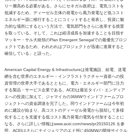
り一層高める必要がある。さらにセネガル政府は、電気コストを
低減するため、ディーゼル主体の発電から風力発電など低コスト
エネルギー源に移行することにコミットすると発表し、投資に魅
力的な場所にするという方法で、電気部門をさらに改革する措置
を取っている。そして、これは経済成長を加速することを目指す
マッキー・サル大統領のPlan Emergent Senegalでの最優先プロジ
ェクトであるため、われわれはプロジェクトが迅速に進展すると
確信している」と語った。
American Capital Energy & Infrastructureは発電施設、給電、送電
網を含む世界のエネルギー・インフラストラクチャー資産への投
資管理の世界大手であるとともに、電力・エネルギー部門に注力
する製品・サービス企業である。ACEIは最近タイバ・エンディア
エへの投資に加えて、ジャマイカの36MWウインドファームプロ
ジェクトへの資金調達を完了した。同ウインドファームは今年初
めに建設が始まり、高コストのディーゼル発電から脱却して多様
化することを支援する低コスト風力発電の電気を付加することに
なる。さらに詳しい情報はwww.acei.com/news/pr20150126 を参
照。ACEIはさらにナイジェリアのエド州に450MWの開放サイクル