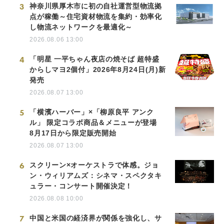
3
神奈川県厚木市に初の自社運営型物流拠
点が稼働～住宅資材物流を集約・効率化
し物流ネットワークを最適化～
2026.08.06 13:00
4
「明星 一平ちゃん夜店の焼そば 超特盛
からしマヨ2個付」2026年8月24日(月)新
発売
2026.08.07 13:00
5
「横濱ハーバー」×「柳原良平 アンク
ル」 限定コラボ商品＆メニューが登場
8月17日から限定販売開始
2026.08.07 13:00
6
スクリーン×オーケストラで体感。ジョ
ン・ウィリアムズ：シネマ・スペクタキ
ュラー・コンサート開催決定！
2026.08.08 10:00
7
中国と米国の経済界が関係を強化し、サ