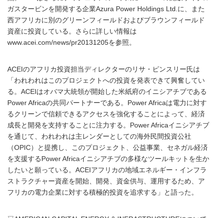
ガスタービンを開発する企業Azura Power Holdings Ltd.に、また
西アフリカに別のグリーンフィールドおよびブラウンフィールド
資産に投資している。さらに詳しい情報は
www.acei.com/news/pr20131205を参照。
ACEIのアフリカ投資担当ディレクターのリサ・ピンスリー氏は
「われわれはこのプロジェクトへの投資を発表できて興奮してい
る。ACEIはオバマ大統領が開始した米紙府のイニシアチブである
Power Africaの共同パートナーである。Power Africaは電力に対す
るクリーンで信頼できるアクセスを強化することによって、経済
成長と開発を支持することに注力する。Power Africaイニシアチブ
を通じて、われわれは主レンダーとしての海外民間投資公社
（OPIC）と提携し、このプロジェクト、公益事業、セネガル経済
を支援するPower Africaイニシアチブの多様なツールキットを生か
したいと願っている。ACEIアフリカの地域エネルギー・インフラ
ストラクチャー資産を開始、開発、資金供与、運用するため、ア
フリカの電力企業に対する積極的投資を追求する」と語った。