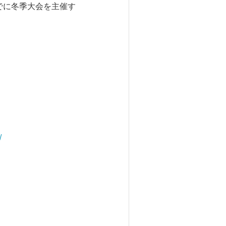
でに冬季大会を主催す
/