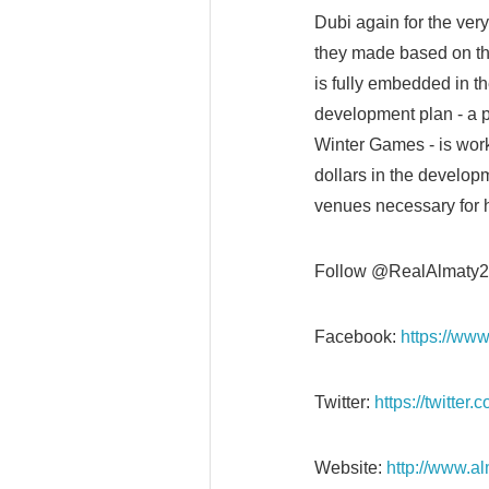
Dubi again for the very
they made based on this
is fully embedded in t
development plan - a p
Winter Games - is work
dollars in the develop
venues necessary for 
Follow @RealAlmaty
Facebook:
https://ww
Twitter:
https://twitter
Website:
http://www.a