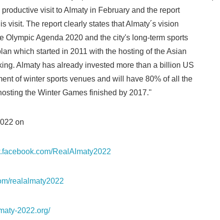
 productive visit to Almaty in February and the report
 visit. The report clearly states that Almaty´s vision
he Olympic Agenda 2020 and the city's long-term sports
lan which started in 2011 with the hosting of the Asian
ing. Almaty has already invested more than a billion US
ment of winter sports venues and will have 80% of all the
hosting the Winter Games finished by 2017."
2022 on
w.facebook.com/RealAlmaty2022
.com/realalmaty2022
lmaty-2022.org/