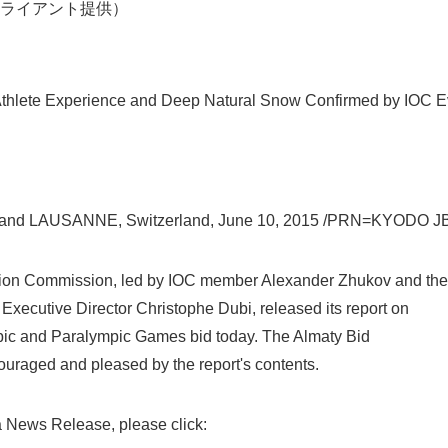
ライアント提供）
thlete Experience and Deep Natural Snow Confirmed by IOC E
and LAUSANNE, Switzerland, June 10, 2015 /PRN=KYODO JB
ion Commission, led by IOC member Alexander Zhukov and the
Japanese
xecutive Director Christophe Dubi, released its report on
ic and Paralympic Games bid today. The Almaty Bid
uraged and pleased by the report's contents.
a News Release, please click: