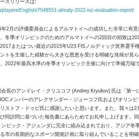
ースリリースは:
m/players/English/7548551-almaty-2022-ioc-evaluation-report/
15年2月の評価委員会によるアルマトイへの成功した非常に有
、冬季オリンピックのためのアルマトイへの2回目の招致は20
017またはつい最近の2015年U23 FISノルディック世界選
ントを主催した経験から大きな恩恵を受ける明確な兆候が見ら
、2022年最高水準の冬季オリンピック主催に向けて準備万端
会長のアンドレイ・クリユコフ (Andrey Kryukov) 氏は「
IOCメンバーのアレクサンダー・ジューコフ氏およびオリンピ
リストフ・ドゥビ氏に感謝したいと思います。また、我々は2
び同訪問に基づいた報告書にあらためてお礼申し上げます。同
オリンピック・アジェンダに完全に組み込まれており、アジア冬季
る市の長期的なスポーツ開発計画に取り組んでいることを明確