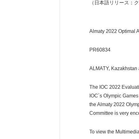
（日本語リリース：ク
Almaty 2022 Optimal A
PR60834
ALMATY, Kazakhstan 
The IOC 2022 Evaluat
IOC´s Olympic Games E
the Almaty 2022 Olymp
Committee is very enco
To view the Multimedi