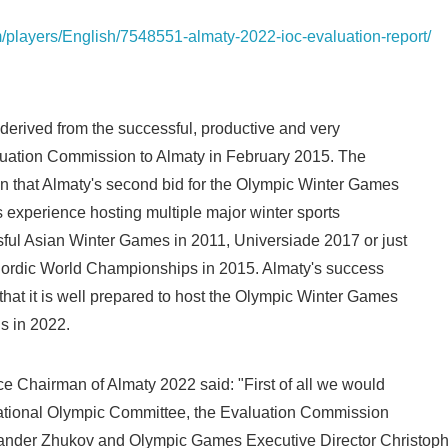
English
m/players/English/7548551-almaty-2022-ioc-evaluation-report/
 derived from the successful, productive and very
valuation Commission to Almaty in February 2015. The
ign that Almaty's second bid for the Olympic Winter Games
ts experience hosting multiple major winter sports
sful Asian Winter Games in 2011, Universiade 2017 or just
Nordic World Championships in 2015. Almaty's success
that it is well prepared to host the Olympic Winter Games
ds in 2022.
e Chairman of Almaty 2022 said: "First of all we would
rnational Olympic Committee, the Evaluation Commission
nder Zhukov and Olympic Games Executive Director Christop