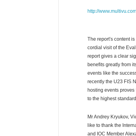
http://www.multivu.co
The report's content is
cordial visit of the E
report gives a clear s
benefits greatly from i
events like the succes
recently the U23 FIS 
hosting events proves 
to the highest standar
Mr Andrey Kryukov, Vic
like to thank the Inte
and IOC Member Alexa