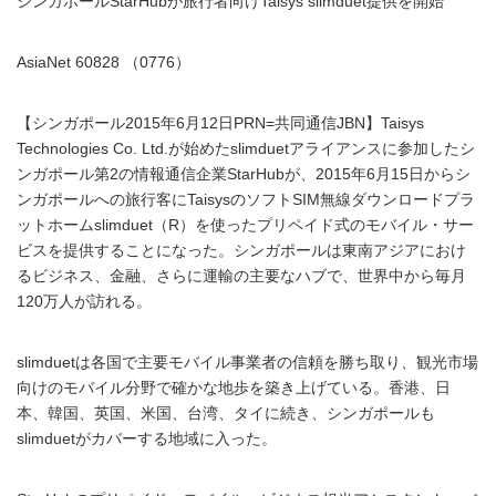
シンガポールStarHubが旅行者向けTaisys slimduet提供を開始
AsiaNet 60828 （0776）
【シンガポール2015年6月12日PRN=共同通信JBN】Taisys
Technologies Co. Ltd.が始めたslimduetアライアンスに参加したシ
ンガポール第2の情報通信企業StarHubが、2015年6月15日からシ
ンガポールへの旅行客にTaisysのソフトSIM無線ダウンロードプラ
ットホームslimduet（R）を使ったプリペイド式のモバイル・サー
ビスを提供することになった。シンガポールは東南アジアにおけ
るビジネス、金融、さらに運輸の主要なハブで、世界中から毎月
120万人が訪れる。
slimduetは各国で主要モバイル事業者の信頼を勝ち取り、観光市場
向けのモバイル分野で確かな地歩を築き上げている。香港、日
本、韓国、英国、米国、台湾、タイに続き、シンガポールも
slimduetがカバーする地域に入った。