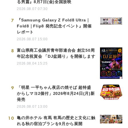
る男篇』8月7日(金)全国放映
2026.08.07 07:30
7
『Samsung Galaxy Z Fold8 Ultra｜
Fold8｜Flip8 発売記念イベント』開催
レポート
2026.08.07 15:00
8
富山県商工会議所青年部連合会 創立50周
年記念祝賀会 「DJ盆踊り」を開催します
2026.08.04 15:25
9
「明星 一平ちゃん夜店の焼そば 超特盛
からしマヨ2個付」2026年8月24日(月)新
発売
2026.08.07 13:00
10
亀の井ホテル 有馬 有馬の歴史と文化に触
れる秋の宿泊プランを9月から展開