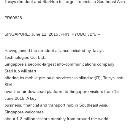
Taisys slimduet and StarHub to Target Tourists in Southeast Asia
PR60828
SINGAPORE, June 12, 2015 /PRN=KYODO JBN/ --
Having joined the slimduet alliance initiated by Taisys
Technologies Co. Ltd.,
Singapore's second-largest info-communications company
StarHub will start
offering its mobile pre-paid services via slimduet(R), Taisys' soft
SIM
over-the-air download platform, to Singapore visitors from 15
June 2015. A key
business, financial and transport hub in Southeast Asia,
Singapore welcomes
about 1.2 million visitors monthly from around the world.