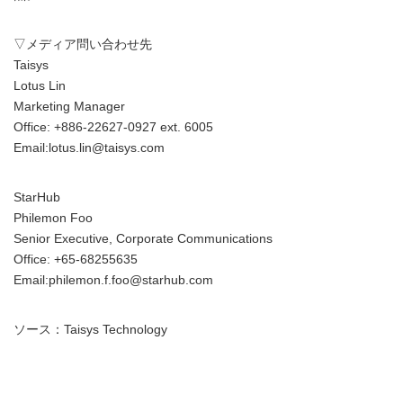
▽メディア問い合わせ先
Taisys
Lotus Lin
Marketing Manager
Office: +886-22627-0927 ext. 6005
Email:lotus.lin@taisys.com
StarHub
Philemon Foo
Senior Executive, Corporate Communications
Office: +65-68255635
Email:philemon.f.foo@starhub.com
ソース：Taisys Technology