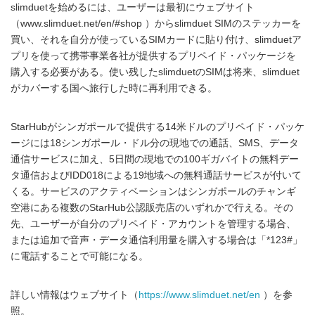
slimduetを始めるには、ユーザーは最初にウェブサイト
（www.slimduet.net/en/#shop ）からslimduet SIMのステッカーを
買い、それを自分が使っているSIMカードに貼り付け、slimduetア
プリを使って携帯事業各社が提供するプリペイド・パッケージを
購入する必要がある。使い残したslimduetのSIMは将来、slimduet
がカバーする国へ旅行した時に再利用できる。
StarHubがシンガポールで提供する14米ドルのプリペイド・パッケ
ージには18シンガポール・ドル分の現地での通話、SMS、データ
通信サービスに加え、5日間の現地での100ギガバイトの無料デー
タ通信およびIDD018による19地域への無料通話サービスが付いて
くる。サービスのアクティベーションはシンガポールのチャンギ
空港にある複数のStarHub公認販売店のいずれかで行える。その
先、ユーザーが自分のプリペイド・アカウントを管理する場合、
または追加で音声・データ通信利用量を購入する場合は「*123#」
に電話することで可能になる。
詳しい情報はウェブサイト（
https://www.slimduet.net/en
）を参
照。