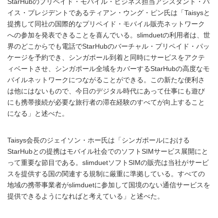
StarHubのプリペイド・モバイル・ビジネス担当アシスタント・バ
イス・プレジデントであるティアン・ウング・ピン氏は「Taisysと
提携して同社の国際的なプリペイド・モバイル販売ネットワーク
への参加を発表できることを喜んでいる。slimduetの利用者は、世
界のどこからでも電話でStarHubのバーチャル・プリペイド・パッ
ケージを予約でき、シンガポール到着と同時にサービスをアクテ
ィベートさせ、シンガポール全域をカバーするStarHubの高度なモ
バイルネットワークにつながることができる。この新たな便利さ
は他にはないもので、今日のデジタル時代にあって仕事にも遊び
にも携帯接続が必要な旅行者の滞在経験のすべてが向上すること
になる」と述べた。
Taisys会長のジェイソン・ホー氏は「シンガポールにおける
StarHubとの提携はモバイル社会でのソフトSIMサービス展開にと
って重要な節目である。slimduetソフトSIMの販売は当社がサービ
スを提供する国の関連する規制に厳重に準拠している。すべての
地域の携帯事業者がslimduetに参加して国境のない通信サービスを
提供できるようになればと考えている」と述べた。