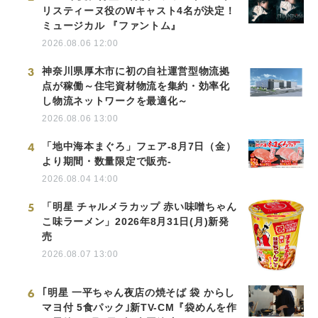
リスティーヌ役のWキャスト4名が決定！
ミュージカル 『ファントム』
2026.08.06 12:00
3
神奈川県厚木市に初の自社運営型物流拠
点が稼働～住宅資材物流を集約・効率化
し物流ネットワークを最適化～
2026.08.06 13:00
4
「地中海本まぐろ」フェア-8月7日（金）
より期間・数量限定で販売-
2026.08.04 14:00
5
「明星 チャルメラカップ 赤い味噌ちゃん
こ味ラーメン」2026年8月31日(月)新発
売
2026.08.07 13:00
6
｢明星 一平ちゃん夜店の焼そば 袋 からし
マヨ付 5食パック｣新TV-CM『袋めんを作