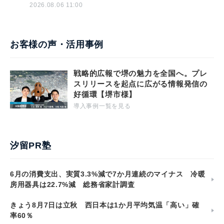
2026.08.06 11:00
お客様の声・活用事例
戦略的広報で堺の魅力を全国へ。プレ
スリリースを起点に広がる情報発信の
好循環【堺市様】
導入事例一覧を見る
汐留PR塾
6月の消費支出、実質3.3%減で7か月連続のマイナス 冷暖
房用器具は22.7%減 総務省家計調査
きょう8月7日は立秋 西日本は1か月平均気温「高い」確
率60％