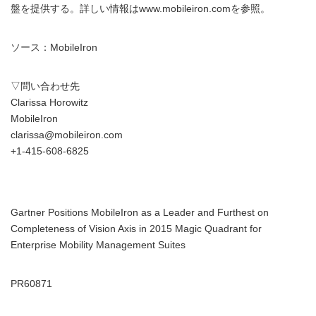
盤を提供する。詳しい情報はwww.mobileiron.comを参照。
ソース：MobileIron
▽問い合わせ先
Clarissa Horowitz
MobileIron
clarissa@mobileiron.com
+1-415-608-6825
Gartner Positions MobileIron as a Leader and Furthest on
Completeness of Vision Axis in 2015 Magic Quadrant for
Enterprise Mobility Management Suites
PR60871