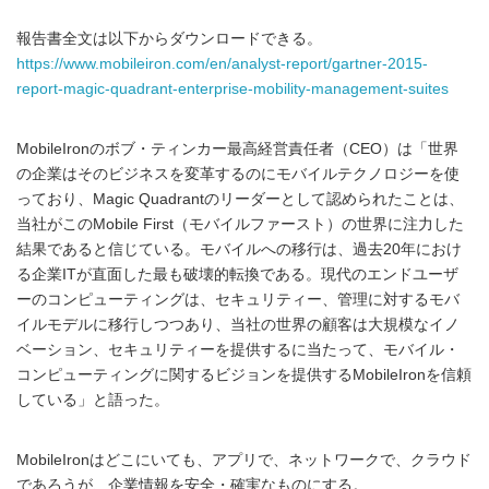
報告書全文は以下からダウンロードできる。
https://www.mobileiron.com/en/analyst-report/gartner-2015-
report-magic-quadrant-enterprise-mobility-management-suites
MobileIronのボブ・ティンカー最高経営責任者（CEO）は「世界
の企業はそのビジネスを変革するのにモバイルテクノロジーを使
っており、Magic Quadrantのリーダーとして認められたことは、
当社がこのMobile First（モバイルファースト）の世界に注力した
結果であると信じている。モバイルへの移行は、過去20年におけ
る企業ITが直面した最も破壊的転換である。現代のエンドユーザ
ーのコンピューティングは、セキュリティー、管理に対するモバ
イルモデルに移行しつつあり、当社の世界の顧客は大規模なイノ
ベーション、セキュリティーを提供するに当たって、モバイル・
コンピューティングに関するビジョンを提供するMobileIronを信頼
している」と語った。
MobileIronはどこにいても、アプリで、ネットワークで、クラウド
であろうが、企業情報を安全・確実なものにする。