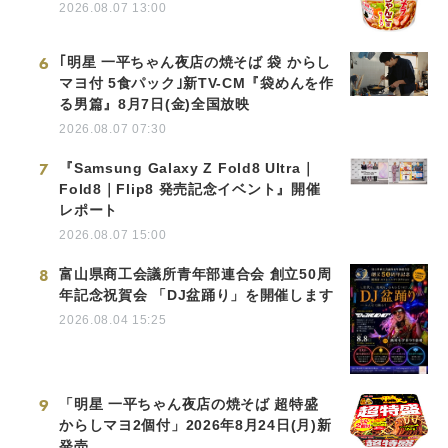
2026.08.07 13:00
6
｢明星 一平ちゃん夜店の焼そば 袋 からし
マヨ付 5食パック｣新TV-CM『袋めんを作
る男篇』8月7日(金)全国放映
2026.08.07 07:30
7
『Samsung Galaxy Z Fold8 Ultra｜
Fold8｜Flip8 発売記念イベント』開催
レポート
2026.08.07 15:00
8
富山県商工会議所青年部連合会 創立50周
年記念祝賀会 「DJ盆踊り」を開催します
2026.08.04 15:25
9
「明星 一平ちゃん夜店の焼そば 超特盛
からしマヨ2個付」2026年8月24日(月)新
発売