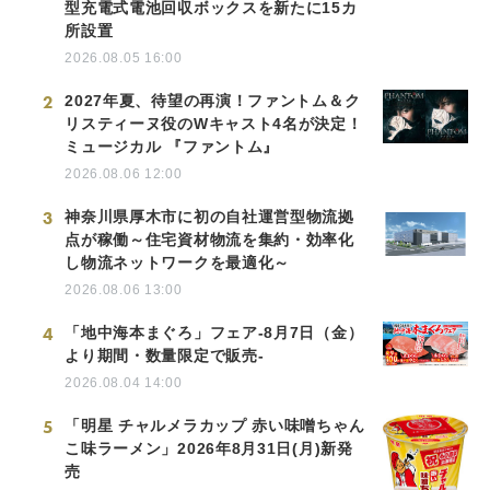
型充電式電池回収ボックスを新たに15カ
所設置
2026.08.05 16:00
2
2027年夏、待望の再演！ファントム＆ク
リスティーヌ役のWキャスト4名が決定！
ミュージカル 『ファントム』
2026.08.06 12:00
3
神奈川県厚木市に初の自社運営型物流拠
点が稼働～住宅資材物流を集約・効率化
し物流ネットワークを最適化～
2026.08.06 13:00
4
「地中海本まぐろ」フェア-8月7日（金）
より期間・数量限定で販売-
2026.08.04 14:00
5
「明星 チャルメラカップ 赤い味噌ちゃん
こ味ラーメン」2026年8月31日(月)新発
売