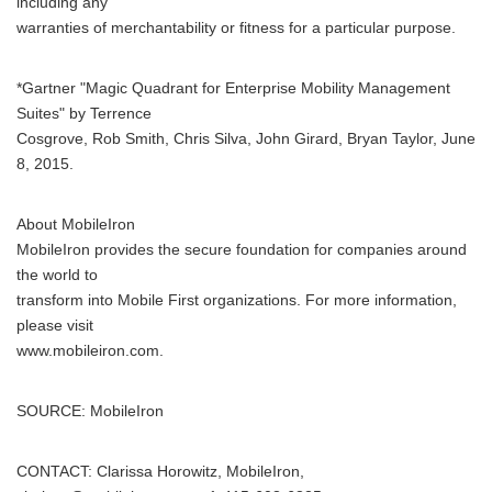
including any
warranties of merchantability or fitness for a particular purpose.
*Gartner "Magic Quadrant for Enterprise Mobility Management
Suites" by Terrence
Cosgrove, Rob Smith, Chris Silva, John Girard, Bryan Taylor, June
8, 2015.
About MobileIron
MobileIron provides the secure foundation for companies around
the world to
transform into Mobile First organizations. For more information,
please visit
www.mobileiron.com.
SOURCE: MobileIron
CONTACT: Clarissa Horowitz, MobileIron,