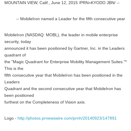
MOUNTAIN VIEW, Calif., June 12, 2015 /PRN=KYODO JBN/ --
-- MobileIron named a Leader for the fifth consecutive year
MobileIron (NASDAQ: MOBL), the leader in mobile enterprise
security, today
announced it has been positioned by Gartner, Inc. in the Leaders
quadrant of
the "Magic Quadrant for Enterprise Mobility Management Suites."*
This is the
fifth consecutive year that MobileIron has been positioned in the
Leaders
Quadrant and the second consecutive year that MobileIron has
been positioned
furthest on the Completeness of Vision axis.
Logo -
http://photos.prnewswire.com/prnh/20140923/147891