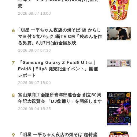
売
2026.08.07 13:00
6
｢明星 一平ちゃん夜店の焼そば 袋 からし
マヨ付 5食パック｣新TV-CM『袋めんを作
る男篇』8月7日(金)全国放映
2026.08.07 07:30
7
『Samsung Galaxy Z Fold8 Ultra｜
Fold8｜Flip8 発売記念イベント』開催
レポート
2026.08.07 15:00
8
富山県商工会議所青年部連合会 創立50周
年記念祝賀会 「DJ盆踊り」を開催します
2026.08.04 15:25
9
「明星 一平ちゃん夜店の焼そば 超特盛