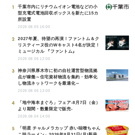
1
千葉市内にリチウムイオン電池などの小
型充電式電池回収ボックスを新たに15カ
所設置
2026.08.05 16:00
2
2027年夏、待望の再演！ファントム＆ク
リスティーヌ役のWキャスト4名が決定！
ミュージカル 『ファントム』
2026.08.06 12:00
3
神奈川県厚木市に初の自社運営型物流拠
点が稼働～住宅資材物流を集約・効率化
し物流ネットワークを最適化～
2026.08.06 13:00
4
「地中海本まぐろ」フェア-8月7日（金）
より期間・数量限定で販売-
2026.08.04 14:00
5
「明星 チャルメラカップ 赤い味噌ちゃん
こ味ラーメン」2026年8月31日(月)新発