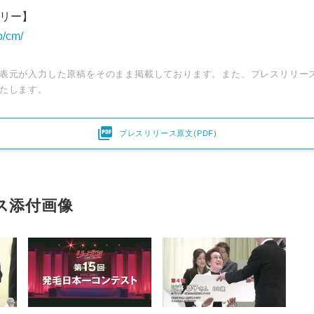
ラリー】
p/cm/
表元が入力した原稿をそのまま掲載しております。また、プレスリリー
たします。

プレスリリース原文(PDF)
Japanese
ス添付画像