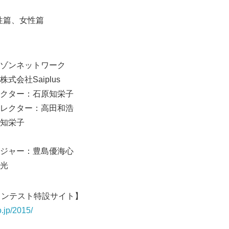
性篇、女性篇
ゾンネットワーク
会社Saiplus
クター：石原知栄子
レクター：高田和浩
知栄子
ジャー：豊島優海心
光
コンテスト特設サイト】
o.jp/2015/