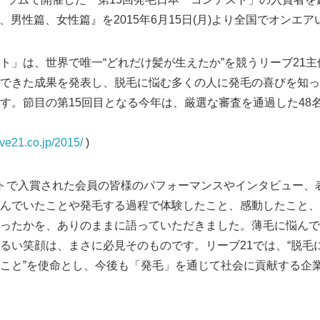
篇、男性篇、女性篇』を2015年6月15日(月)より全国でオンエ
ト」は、世界で唯一“どれだけ髪が生えたか”を競うリーブ21
できた成果を発表し、脱毛に悩む多くの人に発毛の喜びを知っ
す。節目の第15回目となる今年は、厳選な審査を通過した48
reve21.co.jp/2015/
)
トで入賞された会員の皆様のパフォーマンスやインタビュー、
んでいたことや発毛する過程で体験したこと、感動したこと、
ったかを、ありのままに語っていただきました。薄毛に悩んで
るい笑顔は、まさに必見そのものです。リーブ21では、“脱毛
こと”を使命とし、今後も「発毛」を通じて社会に貢献する企