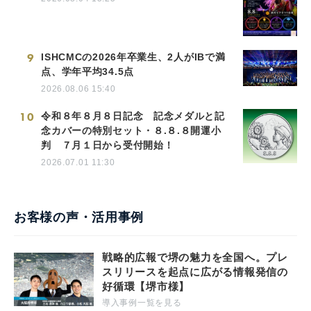
9
ISHCMCの2026年卒業生、2人がIBで満
点、学年平均34.5点
2026.08.06 15:40
10
令和８年８月８日記念 記念メダルと記
念カバーの特別セット・８.８.８開運小
判 ７月１日から受付開始！
2026.07.01 11:30
お客様の声・活用事例
戦略的広報で堺の魅力を全国へ。プレ
スリリースを起点に広がる情報発信の
好循環【堺市様】
導入事例一覧を見る