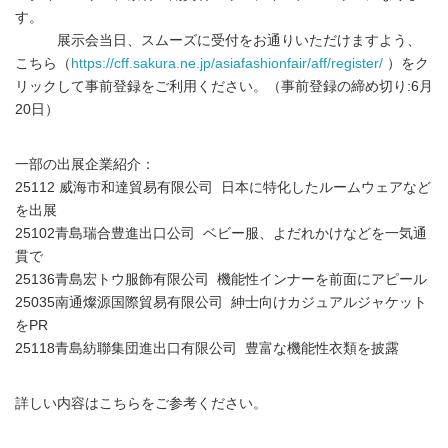
す。
展示会当日、スムーズに受付をお通りいただけますよう、
こちら（
https://cff.sakura.ne.jp/asiafashionfair/aff/register/
）をク
リックして事前登録をご利用ください。（事前登録の締め切り:6月
20日）
一部の出展企業紹介：
25112 威海市和達貿易有限公司 日本に特化したルームウェアなど
を出展
25102青島瑞合豊進出口公司 ベビー服、よだれかけなどを一気通
貫で
25136青島宏トウ服飾有限公司 機能性インナーを前面にアピール
25035南通燦源国際貿易有限公司 紳士向けカジュアルジャケット
をPR
25118青島紡聯集団進出口有限公司 豊富な機能性衣類を披露
詳しい内容はこちらをご参考ください。