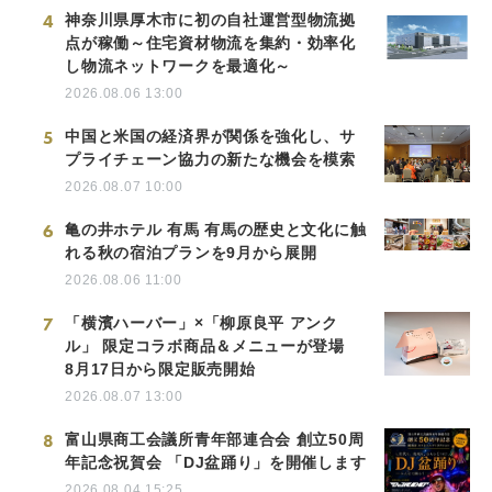
4
神奈川県厚木市に初の自社運営型物流拠
点が稼働～住宅資材物流を集約・効率化
し物流ネットワークを最適化～
2026.08.06 13:00
5
中国と米国の経済界が関係を強化し、サ
プライチェーン協力の新たな機会を模索
2026.08.07 10:00
6
亀の井ホテル 有馬 有馬の歴史と文化に触
れる秋の宿泊プランを9月から展開
2026.08.06 11:00
7
「横濱ハーバー」×「柳原良平 アンク
ル」 限定コラボ商品＆メニューが登場
8月17日から限定販売開始
2026.08.07 13:00
8
富山県商工会議所青年部連合会 創立50周
年記念祝賀会 「DJ盆踊り」を開催します
2026.08.04 15:25