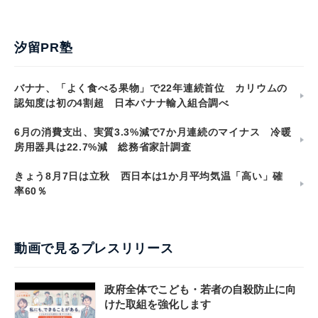
汐留PR塾
バナナ、「よく食べる果物」で22年連続首位 カリウムの
認知度は初の4割超 日本バナナ輸入組合調べ
6月の消費支出、実質3.3%減で7か月連続のマイナス 冷暖
房用器具は22.7%減 総務省家計調査
きょう8月7日は立秋 西日本は1か月平均気温「高い」確
率60％
動画で見るプレスリリース
政府全体でこども・若者の自殺防止に向
けた取組を強化します