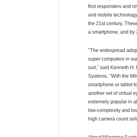
first responders and r
and mobile technology 
the 21st century. Thes
a smartphone, and by 
"The widespread adopt
super computers in our
suit," said Kenneth H.
Systems. "With the Mil
smartphone or tablet t
another set of virtual 
extremely popular in a
low-complexity and low
high camera count solu