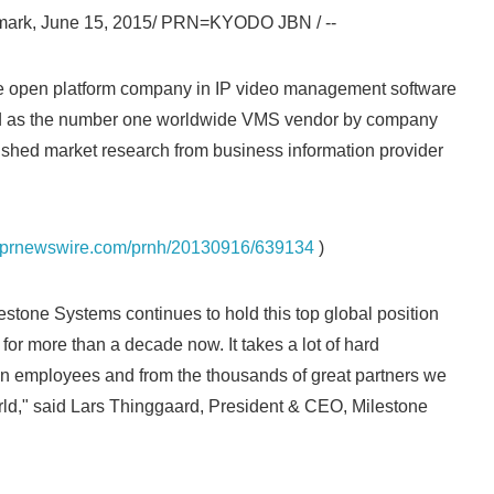
k, June 15, 2015/ PRN=KYODO JBN / --
English
e open platform company in IP video management software
ed as the number one worldwide VMS vendor by company
ished market research from business information provider
os.prnewswire.com/prnh/20130916/639134
)
estone Systems continues to hold this top global position
- for more than a decade now. It takes a lot of hard
wn employees and from the thousands of great partners we
rld," said Lars Thinggaard, President & CEO, Milestone