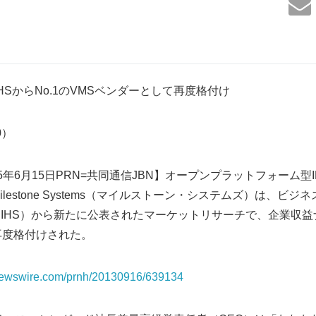
emsがIHSからNo.1のVMSベンダーとして再度格付け
90）
5年6月15日PRN=共同通信JBN】オープンプラットフォーム型
ilestone Systems（マイルストーン・システムズ）は、ビ
（NYSE: IHS）から新たに公表されたマーケットリサーチで、企業
再度格付けされた。
rnewswire.com/prnh/20130916/639134