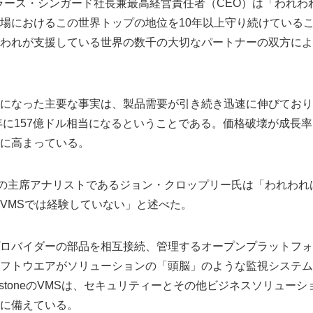
temsのラース・シンガード社長兼最高経営責任者（CEO）は「われわれMile
場におけるこの世界トップの地位を10年以上守り続けている
われが支援している世界の数千の大切なパートナーの双方によ
になった主要な事実は、製品需要が引き続き迅速に伸びており
5年に157億ドル相当になるということである。価格破壊が成長
に高まっている。
野の主席アナリストであるジョン・クロップリー氏は「われわれ
VMSでは経験していない」と述べた。
ロバイダーの部品を相互接続、管理するオープンプラットフォ
フトウエアがソリューションの「頭脳」のような監視システム
estoneのVMSは、セキュリティーとその他ビジネスソリュー
に備えている。