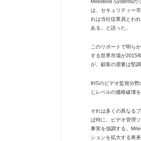
Milestone Sys
は、セキュリティー市
れは当社従業員とわれ
ある」と語った。
このリポートで明らか
する世界市場が201
が、顧客の需要は堅調
IHSのビデオ監視分
じレベルの価格破壊を
それは多くの異なるプ
ば特に、ビデオ管理ソ
事実を強調する。Mil
ションを拡大する将来