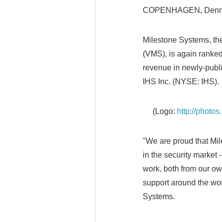
COPENHAGEN, Denmar
Milestone Systems, th
(VMS), is again rank
revenue in newly-publ
IHS Inc. (NYSE: IHS).
(Logo:
http://phot
"We are proud that Mil
in the security market 
work, both from our o
support around the wo
Systems.