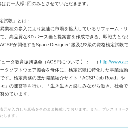
様1回のみとさせていただきます。
English
ner検定試験」とは：
異業種の参入により急速に市場を拡大しているリフォーム・リ
て、高品質な3Ｄパース画と提案書を作成できる、即戦力とな
SPが開催するSpace Designer1級及び2級の資格検定試験
ピュータ教育振興協会（ACSP)について 】： （
http://www.acs
ータソフトウェア協会を母体に、検定試験に特化した事業活動
す。検定業務のほか職業紹介サイト「ACSP Job Road」や
ch-α」の運営等を行い、「生き生きと楽しみながら働き、社会
努めています。
表元が入力した原稿をそのまま掲載しております。また、プレスリリー
たします。