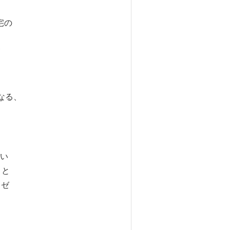
宅の
なる、
い
こと
レゼ