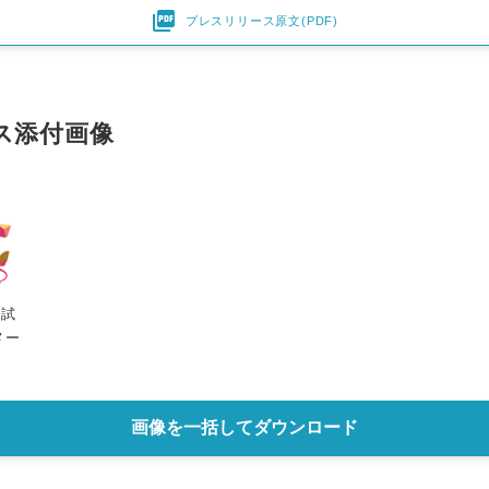

プレスリリース原文(PDF)
ス添付画像
定試
メー
画像を一括してダウンロード