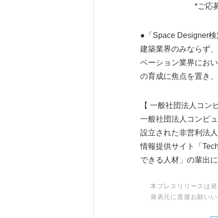
*ご応募はお一人
●「Space Desig
建築業界のみならず、
ベーション業界におい
の育成に焦点を置き、AC
【 一般社団法人コン
一般社団法人コンピュ
設立された非営利法人で
情報提供サイト「Te
できる人材」の輩出に
本プレスリリースは発
発表元に直接お願いい