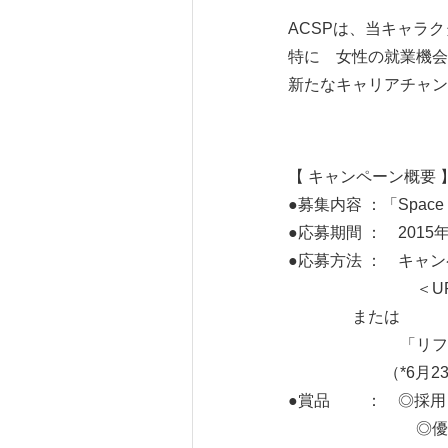
ACSPは、当キャラクタ
特に 女性の就業機会
新たなキャリアチャン
【 キャンペーン概要 
●募集内容 ：「Spac
●応募期間 ： 2015
●応募方法 ： キャ
＜URL
または
「リフォーム産業
（*6月23日（火
●賞品 ： ◎採用さ
◎優秀賞（3