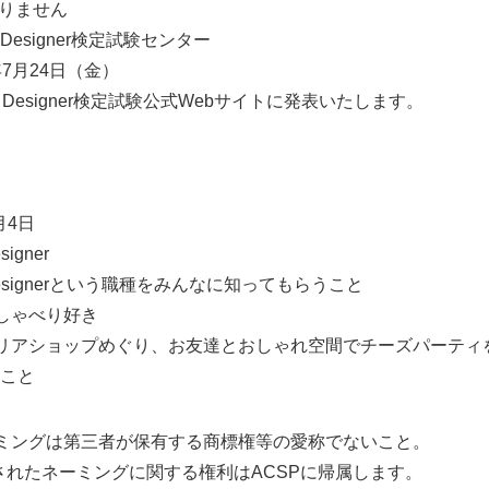
ありません
Designer検定試験センター
年7月24日（金）
gner検定試験公式Webサイトに発表いたします。
月4日
igner
esignerという職種をみんなに知ってもらうこと
Japanese
しゃべり好き
リアショップめぐり、お友達とおしゃれ空間でチーズパーティ
と
ーミングは第三者が保有する商標権等の愛称でないこと。
ミングに関する権利はACSPに帰属します。