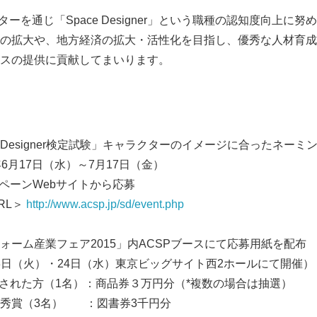
ーを通じ「Space Designer」という職種の認知度向上に努
の拡大や、地方経済の拡大・活性化を目指し、優秀な人材育成
スの提供に貢献してまいります。
】
e Designer検定試験」キャラクターのイメージに合ったネーミ
年6月17日（水）～7月17日（金）
ンペーンWebサイトから応募
＞
http://www.acsp.jp/sd/event.php
フェア2015」内ACSPブースにて応募用紙を配布
）・24日（水）東京ビッグサイト西2ホールにて開催）
れた方（1名）：商品券３万円分（*複数の場合は抽選）
名） ：図書券3千円分