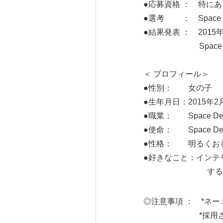
●応募資格 ： 特に
●選考 ： Space 
●結果発表 ： 2015
Space Desi
＜ プロフィール＞
●性別： 女の子
●生年月日：2015年2
●職業： Space Des
●使命： Space D
●性格： 明るくお
●好きなこと：インテ
するこ
◎注意事項 ： *ネ
*採用されたネー