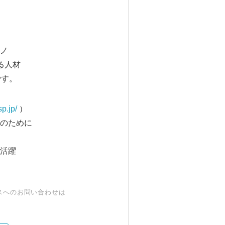
ノ
る人材
です。
p.jp/
）
のために
で活躍
スへのお問い合わせは