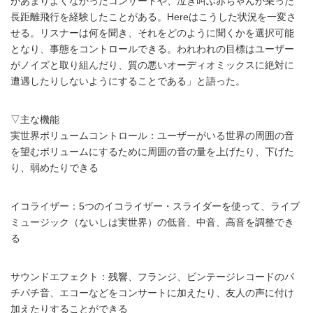
があまりよくなかったコンサートや、泣き叫ぶ赤ちゃんが乗った
長距離飛行を経験したことがある。Hereはこうした状況を一変さ
せる。リスナーは何を聞き、それをどのように聞くかを選択可能
となり、事態をコントロールできる。われわれの目標はユーザー
がノイズと取り組んだり、質の悪いオーディオミックスに絶対に
遭遇したりしないようにすることである」と語った。
▽主な機能
実世界ボリュームコントロール：ユーザーがいる世界の周囲の音
を望むボリュームにするために周囲の音の量を上げたり、下げた
り、弱めたりできる
イコライザー：5つのイコライザー・スライダーを使って、ライブ
ミュージック（ないしは実世界）の低音、中音、高音を調整でき
る
サウンドエフェクト：残響、フランジ、ビンテージレコードのパ
チパチ音、エコーなどをコンサートに加えたり、友人の声に付け
加えたりすることができる