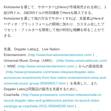
Kickstarterを通じて、サポーターはHereが市場発売される前に、1
組199ドル、2組359ドルの特別価格でHereを購入できる。
Kickstarterを通じて他の方法でサポートすれば、支援者はHereオ
ーディオ・プラットフォームの開発に加わり、カスタム化したプ
リセット・フィルターを開発して他の特別な報酬を得ることがで
きる。
先週、Doppler Labsは、Live Nation
Entertainment（
http://www.livenationentertainment.com/
）、
Universal Music Group（UMG）（
http://www.universalmusic.com/
）WME（
http://www.wmeentertainment.com/
）からの新規投資
（
http://www.prnewswire.com/news-releases/doppler-labs-
announces-investments-from-live-nation-entertainment-wme-and-
universal-music-group-300098017.html
）を発表した。また
Doppler Labsは同製品の販売を支援するために、
Coachella（
http://www.prnewswire.com/news-releases/safe-in-
sound-doppler-labs-and-goldenvoice-partner-to-launch-dubs-
earplugs-at-coachella-2015-300040295.html
）、