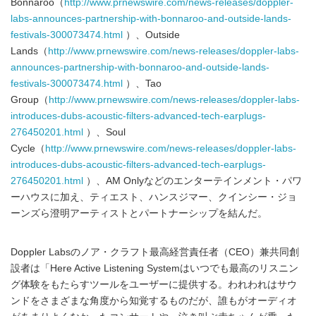
Bonnaroo（
http://www.prnewswire.com/news-releases/doppler-
labs-announces-partnership-with-bonnaroo-and-outside-lands-
festivals-300073474.html
）、Outside
Lands（
http://www.prnewswire.com/news-releases/doppler-labs-
announces-partnership-with-bonnaroo-and-outside-lands-
festivals-300073474.html
）、Tao
Group（
http://www.prnewswire.com/news-releases/doppler-labs-
introduces-dubs-acoustic-filters-advanced-tech-earplugs-
276450201.html
）、Soul
Cycle（
http://www.prnewswire.com/news-releases/doppler-labs-
introduces-dubs-acoustic-filters-advanced-tech-earplugs-
276450201.html
）、AM Onlyなどのエンターテインメント・パワ
ーハウスに加え、ティエスト、ハンスジマー、クインシー・ジョ
ーンズら澄明アーティストとパートナーシップを結んだ。
Doppler Labsのノア・クラフト最高経営責任者（CEO）兼共同創
設者は「Here Active Listening Systemはいつでも最高のリスニン
グ体験をもたらすツールをユーザーに提供する。われわれはサウ
ンドをさまざまな角度から知覚するものだが、誰もがオーディオ