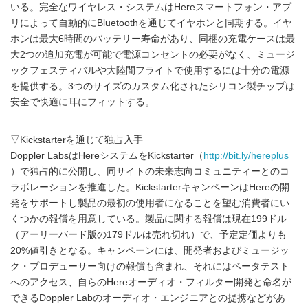
いる。完全なワイヤレス・システムはHereスマートフォン・アプ
リによって自動的にBluetoothを通じてイヤホンと同期する。イヤ
ホンは最大6時間のバッテリー寿命があり、同梱の充電ケースは最
大2つの追加充電が可能で電源コンセントの必要がなく、ミュージ
ックフェスティバルや大陸間フライトで使用するには十分の電源
を提供する。3つのサイズのカスタム化されたシリコン製チップは
安全で快適に耳にフィットする。
▽Kickstarterを通じて独占入手
Doppler LabsはHereシステムをKickstarter（
http://bit.ly/hereplus
）で独占的に公開し、同サイトの未来志向コミュニティーとのコ
ラボレーションを推進した。KickstarterキャンペーンはHereの開
発をサポートし製品の最初の使用者になることを望む消費者にい
くつかの報償を用意している。製品に関する報償は現在199ドル
（アーリーバード版の179ドルは売れ切れ）で、予定定価よりも
20%値引きとなる。キャンペーンには、開発者およびミュージッ
ク・プロデューサー向けの報償も含まれ、それにはベータテスト
へのアクセス、自らのHereオーディオ・フィルター開発と命名が
できるDoppler Labのオーディオ・エンジニアとの提携などがあ