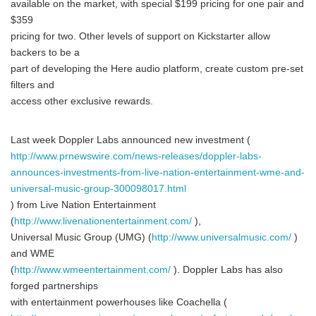
available on the market, with special $199 pricing for one pair and
$359
pricing for two. Other levels of support on Kickstarter allow
backers to be a
part of developing the Here audio platform, create custom pre-set
filters and
access other exclusive rewards.
Last week Doppler Labs announced new investment (
http://www.prnewswire.com/news-releases/doppler-labs-
announces-investments-from-live-nation-entertainment-wme-and-
universal-music-group-300098017.html
) from Live Nation Entertainment
(
http://www.livenationentertainment.com/
),
Universal Music Group (UMG) (
http://www.universalmusic.com/
)
and WME
(
http://www.wmeentertainment.com/
). Doppler Labs has also
forged partnerships
with entertainment powerhouses like Coachella (