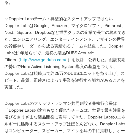
る。
▽Doppler Labsチーム：典型的なスタートアップではない
Doppler LabsはGoogle、Amazon、マイクロソフト、Pintarest、
Nest、Square、Dropboxなど世界クラスの企業で長年の務めてき
た、エンジニアリング、エンターテインメント、デザインの世界
の幹部やリーダーから成る実績あるチームを結集した。Doppler
Labsは1年足らずで、最初の製品DUBS Acoustic
Filters（
http://www.getdubs.com/
）を設計、公表した。創設初期
の勢いでHere Active Listening System導入の基盤をつくり、
Doppler Labsは現時点で約25万のDUBSユニットを売り上げ、ス
ピード、品質、正確さによって事業を遂行する能力があることを
実証した。
Doppler Labsのフリッツ・ランマン共同創設者兼執行会長は
「Doppler Labsの途方もなく優れたチームは、世界で最も注目を
浴びるさまざまな製品開発に寄与してきた。Doppler Labsのエネ
ルギーに匹敵するスタートアップはほとんどない。Doppler Labs
はコンピューター、スピーカー、マイクを耳の中に搭載し、オー