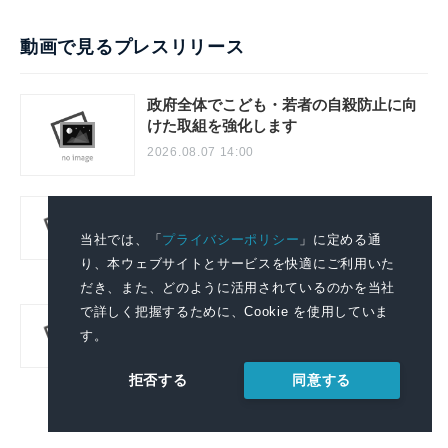
動画で見るプレスリリース
政府全体でこども・若者の自殺防止に向
けた取組を強化します
2026.08.07 14:00
AIで組織の業務改善を支援する！ 「SKYSEA
Client View」の新CM「AI働き方分析レポー
当社では、「
プライバシーポリシー
」に定める通
トサービス」篇を公開
り、本ウェブサイトとサービスを快適にご利用いた
2026.08.06 11:04
だき、また、どのように活用されているのかを当社
で詳しく把握するために、Cookie を使用していま
AIで組織の改善点を見抜く！「SKYSEA
Client View」の新テレビCM「チームの変
す。
革」篇の放映を開始
同意する
拒否する
2026.08.06 11:04