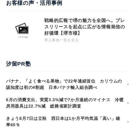
お客様の声・活用事例
戦略的広報で堺の魅力を全国へ。プレ
スリリースを起点に広がる情報発信の
好循環【堺市様】
導入事例一覧を見る
汐留PR塾
バナナ、「よく食べる果物」で22年連続首位 カリウムの
認知度は初の4割超 日本バナナ輸入組合調べ
6月の消費支出、実質3.3%減で7か月連続のマイナス 冷暖
房用器具は22.7%減 総務省家計調査
きょう8月7日は立秋 西日本は1か月平均気温「高い」確
率60％