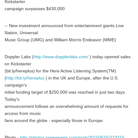
Kickstarter
campaign surpasses $430,000
-- New investment announced from entertainment giants Live
Nation, Universal
Music Group (UMG) and William Morris Endeavor (WME)
Doppler Labs (
http://www.dopplerlabs.com/
) today opened sales
on Kickstarter
(bit.ly/hereplus) for the Here Active Listening System(TM)
(
http://bit.ly/hereplus
) in the UK and Europe, after the U.S.
campaign's
initial funding target of $250,000 was reached in just two days.
Today's
announcement follows an overwhelming amount of requests for
access from music
fans around the globe - especially those in Europe.
Photo -
http://photos.prnewswire.com/prnh/20150615/223215