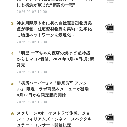
にも横浜が演じた“伝説の一戦”
2026.08.07 19:00
3
神奈川県厚木市に初の自社運営型物流拠
点が稼働～住宅資材物流を集約・効率化
し物流ネットワークを最適化～
2026.08.06 13:00
4
「明星 一平ちゃん夜店の焼そば 超特盛
からしマヨ2個付」2026年8月24日(月)新
発売
2026.08.07 13:00
5
「横濱ハーバー」×「柳原良平 アンク
ル」 限定コラボ商品＆メニューが登場
8月17日から限定販売開始
2026.08.07 13:00
6
スクリーン×オーケストラで体感。ジョ
ン・ウィリアムズ：シネマ・スペクタキ
ュラー・コンサート開催決定！