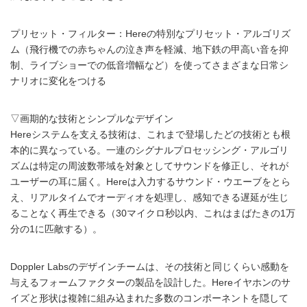
プリセット・フィルター：Hereの特別なプリセット・アルゴリズ
ム（飛行機での赤ちゃんの泣き声を軽減、地下鉄の甲高い音を抑
制、ライブショーでの低音増幅など）を使ってさまざまな日常シ
ナリオに変化をつける
▽画期的な技術とシンプルなデザイン
Hereシステムを支える技術は、これまで登場したどの技術とも根
本的に異なっている。一連のシグナルプロセッシング・アルゴリ
ズムは特定の周波数帯域を対象としてサウンドを修正し、それが
ユーザーの耳に届く。Hereは入力するサウンド・ウエーブをとら
え、リアルタイムでオーディオを処理し、感知できる遅延が生じ
ることなく再生できる（30マイクロ秒以内、これはまばたきの1万
分の1に匹敵する）。
Doppler Labsのデザインチームは、その技術と同じくらい感動を
与えるフォームファクターの製品を設計した。Hereイヤホンのサ
イズと形状は複雑に組み込まれた多数のコンポーネントを隠して