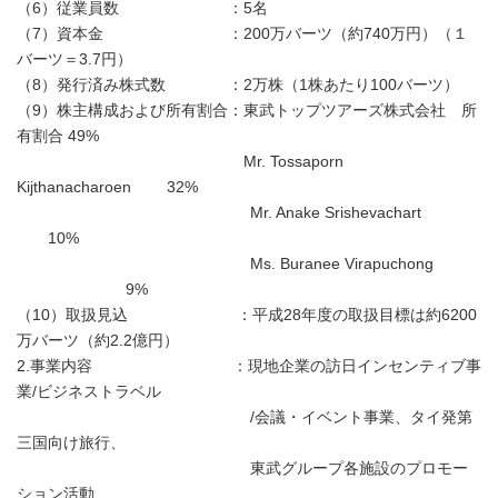
（6）従業員数 ：5名
（7）資本金 ：200万バーツ（約740万円）（１
バーツ＝3.7円）
（8）発行済み株式数 ：2万株（1株あたり100バーツ）
（9）株主構成および所有割合：東武トップツアーズ株式会社 所
有割合 49%
Mr. Tossaporn
Kijthanacharoen 32%
Mr. Anake Srishevachart
10%
Ms. Buranee Virapuchong
9%
（10）取扱見込 ：平成28年度の取扱目標は約6200
万バーツ（約2.2億円）
2.事業内容 ：現地企業の訪日インセンティブ事
業/ビジネストラベル
/会議・イベント事業、タイ発第
三国向け旅行、
東武グループ各施設のプロモー
ション活動、