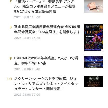
7
「横濱ハーバー」×「柳原良平 アンク
ル」 限定コラボ商品＆メニューが登場
8月17日から限定販売開始
2026.08.07 13:00
8
富山県商工会議所青年部連合会 創立50周
年記念祝賀会 「DJ盆踊り」を開催します
2026.08.04 15:25
9
ISHCMCの2026年卒業生、2人がIBで満
点、学年平均34.5点
2026.08.06 15:40
10
スクリーン×オーケストラで体感。ジョ
ン・ウィリアムズ：シネマ・スペクタキ
ュラー・コンサート開催決定！
2026.08.08 10:00