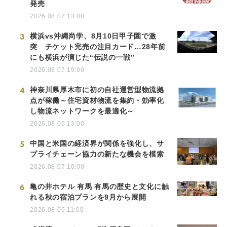
発売
2026.08.07 13:00
3
横浜vs沖縄尚学、8月10日甲子園で激
突 チケット完売の注目カード…28年前
にも横浜が演じた“伝説の一戦”
2026.08.07 19:00
4
神奈川県厚木市に初の自社運営型物流拠
点が稼働～住宅資材物流を集約・効率化
し物流ネットワークを最適化～
2026.08.06 13:00
5
中国と米国の経済界が関係を強化し、サ
プライチェーン協力の新たな機会を模索
2026.08.07 10:00
6
亀の井ホテル 有馬 有馬の歴史と文化に触
れる秋の宿泊プランを9月から展開
2026.08.06 11:00