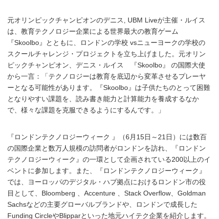
元オリンピックチャンピオンのデニス, UBM Liveが主催・ルイス
は、教育テクノロジー企業による世界最大の教育ゲーム
『Skoolbo』とともに、ロンドンの学校 vsニューヨークの学校の
スクールチャレンジ・プロジェクトを立ち上げました。元オリン
ピックチャンピオン、デニス・ルイス 『Skoolbo』 の国際大使
から一言：「テクノロジーは教育を底辺から変革させるプレーヤ
ーとなる可能性があります。『Skoolbo』は子供たちのとって困難
となりやすい課題を、読み書き能力と計算能力を養成するなか
で、様々な課題を克服できるようにするんです。」
『ロンドンテクノロジーウィーク 』（6月15日～21日）には数百
の国際企業と数万人規模の訪問者がロンドンを訪れ、『ロンドン
テクノロジーウィーク』の一環として企画されている200以上のイ
ベントに参加します。また、『ロンドンテクノロジーウィーク』
では、ヨーロッパのデジタル・ハブ拠点におけるロンドン市の役
目として、Bloomberg 、Accenture 、Stack Overflow、Goldman
Sachsなどの主要グローバルブランドや、ロンドンで成長した
Funding CircleやBlipparといった地元ハイテク企業を紹介します。