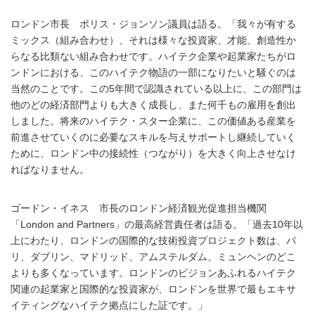
ロンドン市長 ボリス・ジョンソン議員は語る。「我々が有する
ミックス（組み合わせ）、それは様々な投資家、才能、創造性か
らなる比類ない組み合わせです。ハイテク企業や起業家たちがロ
ンドンにおける、このハイテク物語の一部になりたいと騒ぐのは
当然のことです。この5年間で認識されている以上に、この部門は
他のどの経済部門よりも大きく成長し、また何千もの雇用を創出
しました。将来のハイテク・スター企業に、この価値ある産業を
前進させていくのに必要なスキルを与えサポートし継続していく
ために、ロンドン中の接続性（つながり）を大きく向上させなけ
ればなりません。
ゴードン・イネス 市長のロンドン経済観光促進担当機関
「London and Partners」の最高経営責任者は語る。「過去10年以
上にわたり、ロンドンの国際的な技術投資プロジェクト数は、パ
リ、ダブリン、マドリッド、アムステルダム、ミュンヘンのどこ
よりも多くなっています。ロンドンのビジョンあふれるハイテク
関連の起業家と国際的な投資家が、ロンドンを世界で最もエキサ
イティングなハイテク拠点にした証です。」