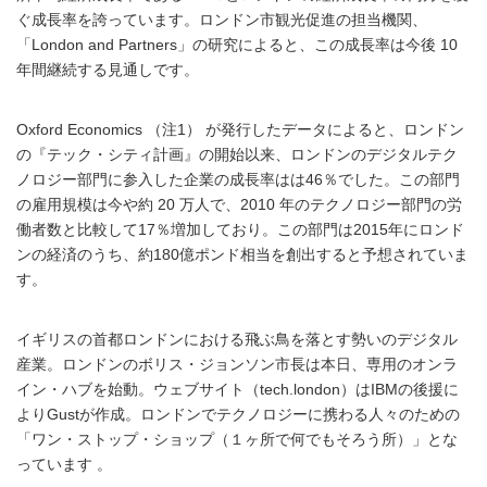
ぐ成長率を誇っています。ロンドン市観光促進の担当機関、
「London and Partners」の研究によると、この成長率は今後 10
年間継続する見通しです。
Oxford Economics （注1） が発行したデータによると、ロンドン
の『テック・シティ計画』の開始以来、ロンドンのデジタルテク
ノロジー部門に参入した企業の成長率はは46％でした。この部門
の雇用規模は今や約 20 万人で、2010 年のテクノロジー部門の労
働者数と比較して17％増加しており。この部門は2015年にロンド
ンの経済のうち、約180億ポンド相当を創出すると予想されていま
す。
イギリスの首都ロンドンにおける飛ぶ鳥を落とす勢いのデジタル
産業。ロンドンのボリス・ジョンソン市長は本日、専用のオンラ
イン・ハブを始動。ウェブサイト（tech.london）はIBMの後援に
よりGustが作成。ロンドンでテクノロジーに携わる人々のための
「ワン・ストップ・ショップ（１ヶ所で何でもそろう所）」とな
っています 。