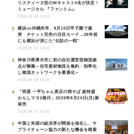
リスティーヌ役のWキャスト4名が決定！
ミュージカル 『ファントム』
2026.08.06 12:00
2
横浜vs沖縄尚学、8月10日甲子園で激
突 チケット完売の注目カード…28年前
にも横浜が演じた“伝説の一戦”
2026.08.07 19:00
3
神奈川県厚木市に初の自社運営型物流拠
点が稼働～住宅資材物流を集約・効率化
し物流ネットワークを最適化～
2026.08.06 13:00
4
「明星 一平ちゃん夜店の焼そば 超特盛
からしマヨ2個付」2026年8月24日(月)新
発売
2026.08.07 13:00
5
中国と米国の経済界が関係を強化し、サ
プライチェーン協力の新たな機会を模索