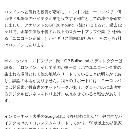
ロンドンへと流れる投資が増加し、ロンドンはヨーロッパで、何
百億ドル単位のハイテク企業を設立する都市としての地位を確立
しました。アナリストのGP Bullhound （注3）によると、過去12
ヶ月で、企業価値数十億ドル以上のスタートアップ企業（いわゆ
る「ユニコーン企業」）がイギリス国内に8社あり、そのうち7社
はロンドンにあります。
Mマニッシュ・マドフヴァニ氏 GP Bullhound のディレクターは
語る。「ロンドン、そして英国がヨーロッパでユニコーン企業の
生まれる場所として他の地域をリードしていることは明らかであ
り、議論の余地がありません。我々のリポートには、ヨーロッパ
には起業家と投資家のネットワークがあり、グローバルに成功す
るデジタルビジネスを作り上げ、成長させていると報告がありま
す。」
インターネット大手のGoogleはより多様性に富んだ、包含的なハ
イテク向けのエコシステムをリードしており、50歳以上の起業家