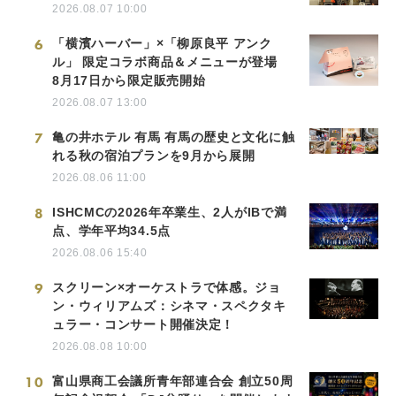
2026.08.07 10:00
6
「横濱ハーバー」×「柳原良平 アンク
ル」 限定コラボ商品＆メニューが登場
8月17日から限定販売開始
2026.08.07 13:00
7
亀の井ホテル 有馬 有馬の歴史と文化に触
れる秋の宿泊プランを9月から展開
2026.08.06 11:00
8
ISHCMCの2026年卒業生、2人がIBで満
点、学年平均34.5点
2026.08.06 15:40
9
スクリーン×オーケストラで体感。ジョ
ン・ウィリアムズ：シネマ・スペクタキ
ュラー・コンサート開催決定！
2026.08.08 10:00
10
富山県商工会議所青年部連合会 創立50周