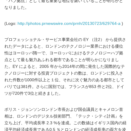
「ハブ拠点」として最も重要な地位を築いていることが明らかと
なりました。
(Logo:
http://photos.prnewswire.com/prnh/20130723/629764-a
)
プロフェッショナル・サービス事業会社の EY （注2） から提供さ
れたデータによると、ロンドンのテクノロジー業界における優位
性はヨーロッパ隋一で、ヨーロッパにおけるテクノロジーハブ拠
点として最も魅力あふれる都市であることが明らかになりまし
た。EY によると、2005 年から2014年の間に発生した国際的なテ
クノロジーに対する投資プロジェクトの数は、ロンドンに投入さ
れた件数が1000件以上と１位、それに次ぐ魅力のある都市として
パリでは381件。さらに国別では、フランスが853 件と2位、ドイ
ツが720件で3位と続きました。
ボリス・ジョンソンロンドン市長および国会議員とキャメロン首
相は、ロンドンのデジタル技術部門、『テック・シティ計画』を
立ち上げ、平均成長率 2.3 %を達成。この数値はイギリス国内の経
済平均経済成長率である0.5 ％とロンドンの経済成長率の両方を凌