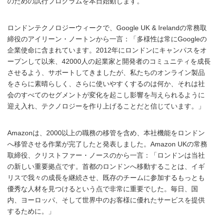
のための試行プログラムを本日始動します。
ロンドンテクノロジーウィークで、Google UK & Irelandの常務取
締役のアイリーン・ノートンから一言：「多様性は常にGoogleの
企業使命に含まれています。2012年にロンドンにキャンパスをオ
ープンして以来、42000人の起業家と開発者のコミュニティを成長
させるよう、サポートしてきましたが、私たちのオンライン製品
をさらに素晴らしく、さらに使いやすくするのは何か、それは社
会のすべてのセグメントが変化を起こし影響を与えられるように
迎え入れ、テクノロジーを作り上げることだと信じています。」
Amazonは、2000以上の職務の移管を含め、本社機能をロンドン
へ移管させる作業が完了したと発表しました。Amazon UKの常務
取締役、クリストファー・ノースのから一言：「ロンドンは当社
の新しい重要拠点です。首都のロンドンへ移動することは、イギ
リスで我々の成長を継続させ、既存のチームに参加するもっとも
優秀な人材を見つけるという点で非常に重要でした。毎日、国
内、ヨーロッパ、そして世界中のお客様に優れたサービスを提供
するために。」