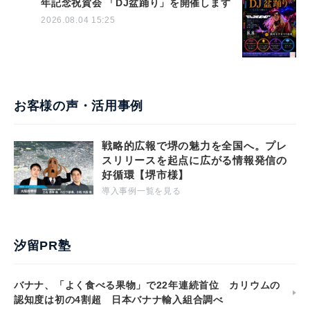
年記念祝賀会 「DJ盆踊り」を開催します
2026.08.04 15:25
お客様の声・活用事例
戦略的広報で堺の魅力を全国へ。プレ
スリリースを起点に広がる情報発信の
好循環【堺市様】
導入事例一覧を見る
汐留PR塾
バナナ、「よく食べる果物」で22年連続首位 カリウムの
認知度は初の4割超 日本バナナ輸入組合調べ