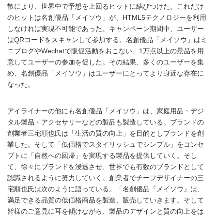
散により、世界中で予想を上回るヒットに結びつけた。これだけ
のヒットは名創優品「メイソウ」が、HTML5テクノロジーを利用
しなければ実現不可能であった。キャンペーン期間中、ユーザー
はQRコードをスキャンして参加する。名創優品「メイソウ」はミ
ニブログやWechatで販促活動をおこない、1万点以上の景品を用
意してユーザーの参加を促した。その結果、多くのユーザーを集
め、名創優品「メイソウ」はユーザーにとってより身近な存在に
なった。
アイライナーの他にも名創優品「メイソウ」は、家庭用品・デジ
タル製品・アクセサリーなどの製品も製造している。ブランドの
創業者三宅順也氏は「生活の質の向上」を目的としブランドを創
業した。そして「低価格でスタイリッシュでシンプル」をコンセ
プトに「自然への回帰」を実現する製品を提供していく。そし
て、徐々にブランドを浸透させ、世界でも有数のブランドとして
認識されるように努力していく。創業者でチーフデザイナーの三
宅順也氏は次のように語っている。「名創優品『メイソウ』は、
満足できる品質の低価格商品を製造、販売していきます。そして
皆様のご意見に耳を傾けながら、製品のデザインと質の向上をは