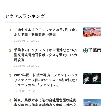
English
アクセスランキング
1
「地中海本まぐろ」フェア-8月7日（金）
より期間・数量限定で販売-
2026.08.04 14:00
2
千葉市内にリチウムイオン電池などの小
型充電式電池回収ボックスを新たに15カ
所設置
2026.08.05 16:00
3
2027年夏、待望の再演！ファントム＆ク
リスティーヌ役のWキャスト4名が決定！
ミュージカル 『ファントム』
2026.08.06 12:00
4
神奈川県厚木市に初の自社運営型物流拠
点が稼働～住宅資材物流を集約・効率化