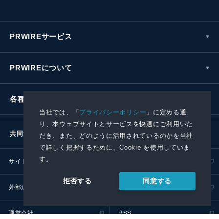
PRWIREサービス
PRWIREについて
各種お問い合わせ
当社では、「
プライバシーポリシー
」に定める通
り、本ウェブサイトとサービスを快適にご利用いた
共同通信社グループ
だき、また、どのように活用されているのかを当社
で詳しく把握するために、Cookie を使用していま
す。
サイトポリシー
プライバシーポリシー
同意する
拒否する
外部送信ポリシー
プレスリリース取扱基準
運営会社
RSS