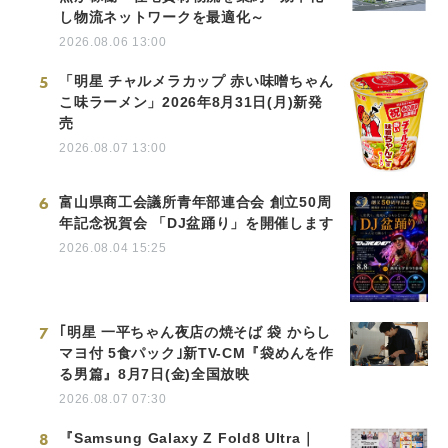
し物流ネットワークを最適化～
2026.08.06 13:00
5
「明星 チャルメラカップ 赤い味噌ちゃん
こ味ラーメン」2026年8月31日(月)新発
売
2026.08.07 13:00
6
富山県商工会議所青年部連合会 創立50周
年記念祝賀会 「DJ盆踊り」を開催します
2026.08.04 15:25
7
｢明星 一平ちゃん夜店の焼そば 袋 からし
マヨ付 5食パック｣新TV-CM『袋めんを作
る男篇』8月7日(金)全国放映
2026.08.07 07:30
8
『Samsung Galaxy Z Fold8 Ultra｜