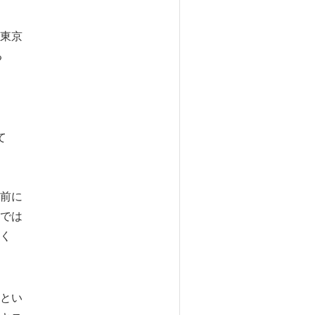
東京
る
て
前に
では
く
とい