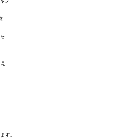
キス
意
を
現
ます。