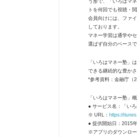
う形で、「いろはマネ
トを何回でも視聴・閲
会員向けには、ファイ
しております。
マネー学習は通学やセ
選ばず自分のペースで
「いろはマネー塾」は
できる継続的な豊かさ
*参考資料：金融庁（20
「いろはマネー塾」概
● サービス名：「いろはマネ
※ URL：
https://itu
● 提供開始日：2015年
※アプリのダウンロー