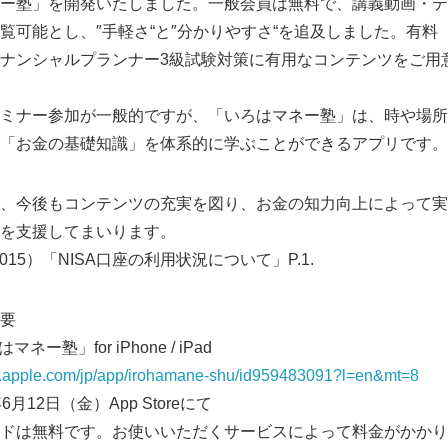
ー塾」を開発いたしました。一般会員は無料で、講義動画・テ
覧可能とし、″手軽さ“と″分かりやすさ“を追及しました。有料
ナンシャルプランナー3級試験対策に有用なコンテンツをご用
ミナー参加が一般的ですが、「いろはマネー塾」は、時や場所
「お金の基礎知識」を体系的に学ぶことができるアプリです。
、今後もコンテンツの充実を図り、お金の知力向上によって実
を支援してまいります。
15）「NISA口座の利用状況について」P.1.
要
ー塾」for iPhone / iPad
nes.apple.com/jp/app/irohamane-shu/id959483091?l=en&mt=8
6月12日（金）App Storeにて
ドは無料です。お使いいただくサービスによって料金がかかり