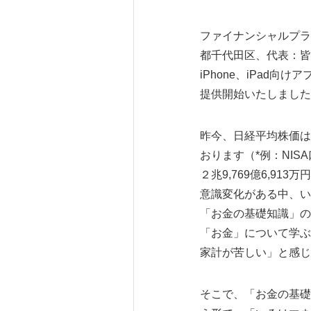
ファイナンシャルプラ
都千代田区、代表：皆
iPhone、iPad向
提供開始いたしました
昨今、日経平均株価は
おります（*例：NISA
２兆9,769億6,91
意識変化がある中、い
「お金の基礎知識」の
「お金」について学ぶ
家計が苦しい」と感じ
そこで、「お金の基礎