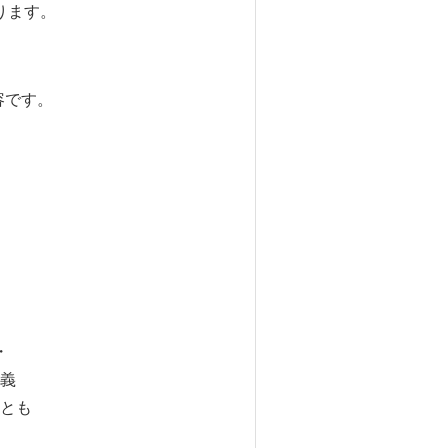
おります。
容です。
・
義
とも