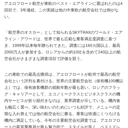
アエロフロート航空が東欧のベスト・エアラインに選ばれたのは4
回目で、3年連続。この実績は他の中東欧の航空会社では例がな
い。
「航空界のオスカー」として知られるSKYTRAXのワールド・エア
ライン・アワードは、世界で最も広範な乗客満足度調査に基づ
き、1999年以来毎年贈られてきた。調査には160カ国以上、最高
2000万人が参加する。ロシアからの約10社を含めて240以上の航
空会社がさまざまな調査項目で評価を競う。
この東欧での最高点獲得は、アエロフロートが欧州で最高の航空
会社という評判を裏付ける。世界の主要航空会社（保有機100機以
上）では、保有旅客機群の就航年数が最も若い。ロシアのフラッ
グ・キャリアーとして、エコノミークラスとビジネスクラスの機
内サービスが折り紙付きなのは、業界調査が示している。機内食
も幅広く選べ、深い味わいのためにいつも好評で、メニューの定
期な入れ替えでは他の航空会社に勝る。乗客は快適にくつろげる
機内に満足している。今年の主要航空会社調査では、アエロフロ
ートの客室乗務員が最も魅力的で、スタイルが良く、ベストドレ