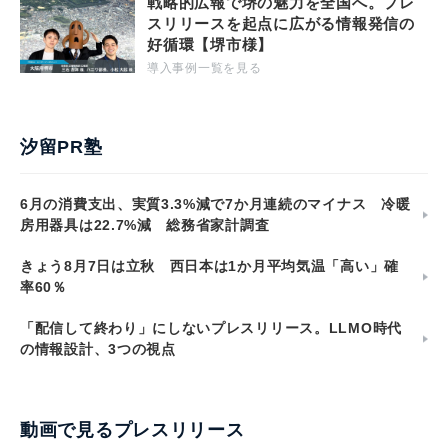
戦略的広報で堺の魅力を全国へ。プレ
スリリースを起点に広がる情報発信の
好循環【堺市様】
導入事例一覧を見る
汐留PR塾
6月の消費支出、実質3.3%減で7か月連続のマイナス 冷暖
房用器具は22.7%減 総務省家計調査
きょう8月7日は立秋 西日本は1か月平均気温「高い」確
率60％
「配信して終わり」にしないプレスリリース。LLMO時代
の情報設計、3つの視点
動画で見るプレスリリース