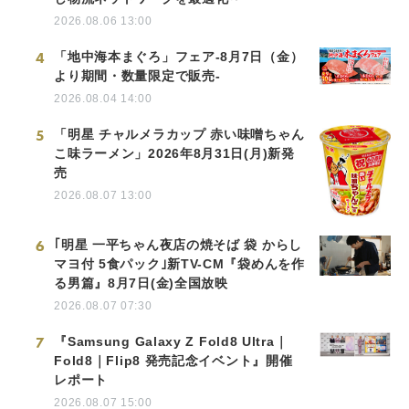
2026.08.06 13:00
4
「地中海本まぐろ」フェア-8月7日（金）
より期間・数量限定で販売-
2026.08.04 14:00
5
「明星 チャルメラカップ 赤い味噌ちゃん
こ味ラーメン」2026年8月31日(月)新発
売
2026.08.07 13:00
6
｢明星 一平ちゃん夜店の焼そば 袋 からし
マヨ付 5食パック｣新TV-CM『袋めんを作
る男篇』8月7日(金)全国放映
2026.08.07 07:30
7
『Samsung Galaxy Z Fold8 Ultra｜
Fold8｜Flip8 発売記念イベント』開催
レポート
2026.08.07 15:00