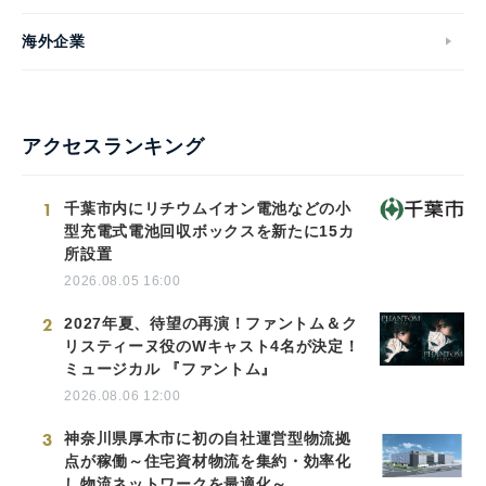
海外企業
アクセスランキング
1
千葉市内にリチウムイオン電池などの小
型充電式電池回収ボックスを新たに15カ
所設置
2026.08.05 16:00
2
2027年夏、待望の再演！ファントム＆ク
リスティーヌ役のWキャスト4名が決定！
ミュージカル 『ファントム』
2026.08.06 12:00
3
神奈川県厚木市に初の自社運営型物流拠
点が稼働～住宅資材物流を集約・効率化
し物流ネットワークを最適化～