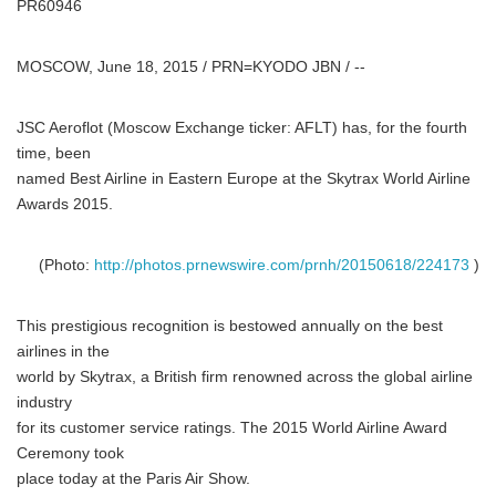
PR60946
MOSCOW, June 18, 2015 / PRN=KYODO JBN / --
JSC Aeroflot (Moscow Exchange ticker: AFLT) has, for the fourth
time, been
named Best Airline in Eastern Europe at the Skytrax World Airline
Awards 2015.
(Photo:
http://photos.prnewswire.com/prnh/20150618/224173
)
This prestigious recognition is bestowed annually on the best
airlines in the
world by Skytrax, a British firm renowned across the global airline
industry
for its customer service ratings. The 2015 World Airline Award
Ceremony took
place today at the Paris Air Show.