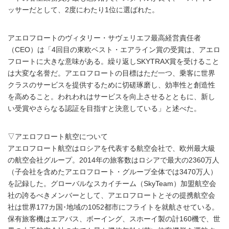
ッサーだとして、2度にわたり1位に選ばれた。
アエロフロートのヴィタリー・サヴェリエフ最高経営責任者
（CEO）は「4回目の東欧ベスト・エアライン賞の受賞は、アエロ
フロートに大きな意味がある。繰り返しSKYTRAX賞を受けること
は大変な名誉だ。アエロフロートの目標はただ一つ、乗客に世界
クラスのサービスを提供するために切磋琢磨し、効率性と創造性
を高めること。われわれはサービスを向上させるとともに、新し
い受賞やさらなる認証を目指すと決意している」と述べた。
▽アエロフロート航空について
アエロフロート航空はロシアを代表する航空会社で、欧州最大級
の航空会社グループ。2014年の旅客数はロシアで最大の2360万人
（子会社を含めたアエロフロート・グループ全体では3470万人）
を記録した。グローバルなスカイチーム（SkyTeam）加盟航空会
社の誇るべきメンバーとして、アエロフロートとその提携航空会
社は世界177カ国･地域の1052都市にフライトを就航させている。
保有旅客機はエアバス、ボーイング、スホーイ製の計160機で、世