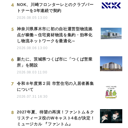
4
NOK、川崎フロンターレとのクラブパー
トナーを3年連続で契約
2026.08.05 13:00
5
神奈川県厚木市に初の自社運営型物流拠
点が稼働～住宅資材物流を集約・効率化
し物流ネットワークを最適化～
2026.08.06 13:00
6
新たに、茨城県つくば市に「つくば営業
所」を開設
2026.08.03 11:00
7
令和８年度第２回 市営住宅の入居者募集
について
2026.07.31 16:30
8
2027年夏、待望の再演！ファントム＆ク
リスティーヌ役のWキャスト4名が決定！
ミュージカル 『ファントム』