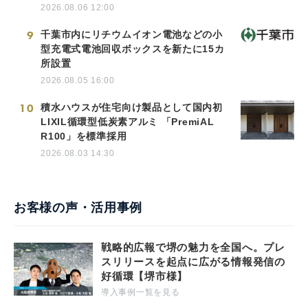
2026.08.06 12:00
9
千葉市内にリチウムイオン電池などの小
型充電式電池回収ボックスを新たに15カ
所設置
2026.08.05 16:00
10
積水ハウスが住宅向け製品として国内初
LIXIL循環型低炭素アルミ 「PremiAL
R100」を標準採用
2026.08.03 14:30
お客様の声・活用事例
戦略的広報で堺の魅力を全国へ。プレ
スリリースを起点に広がる情報発信の
好循環【堺市様】
導入事例一覧を見る