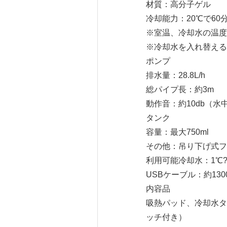
材質：高分子ゲル
冷却能力：20℃で60
※室温、冷却水の温度
※冷却水を入れ替える
ポンプ
排水量：28.8L/h
総パイプ長：約3m
動作音：約10db（水
タンク
容量：最大750ml
その他：吊り下げ式フ
利用可能冷却水：1℃?
USBケーブル：約130
内容品
吸熱パッド、冷却水タ
ッチ付き）