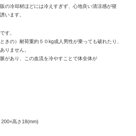
販の冷却材ほどには冷えすぎず、心地良い清涼感が寝
誘います。
です。
ときの）耐荷重約５０kg成人男性が乗っても破れたり、
ありません。
脈があり、この血流を冷やすことで体全体が
Japanese
00×高さ18(mm)