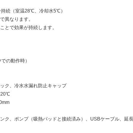
English
分持続（室温28℃、冷却水5℃）
で異なります。
ことで効果が持続します。
中での動作時）
ック、冷水水漏れ防止キャップ
20℃
0mm
ンク、ポンプ（吸熱パッドと接続済み）、USBケーブル、延長