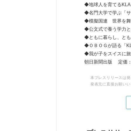
◆地球人を育てるKL
◆名門大学で学ぶ「サ
◆模擬国連 世界を舞
◆公文式で養う学力と
◆ともに暮らし、とも
◆ＯＢＯＧが語る「K
◆我が子をスイ
朝日新聞出版 定価：
本プレスリリースは発
発表元に直接お願いい