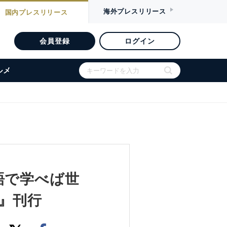
海外
プレスリリース
国内
プレスリリース
会員登録
ログイン
ルメ
語で学べば世
』刊行