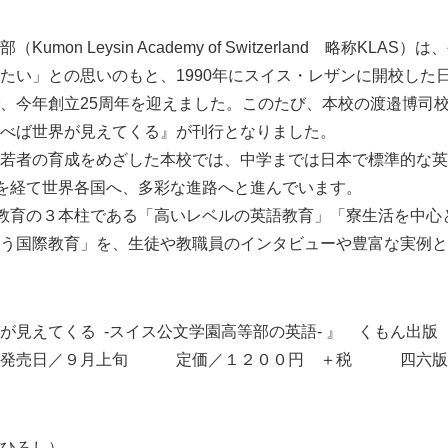
mon Leysin Academy of Switzerland 略称KLA
たい」との思いのもと、1990年にスイス・レザンに開校した
、今年創立25周年を迎えました。このたび、本校の渡邉博司校
べば世界が見えてくる』が刊行となりました。
若者の育成をめざした本校では、中学までは日本で標準的な英
間を経て世界各国へ、多彩な進路へと進んでいます。
教育の３本柱である「高いレベルの英語教育」「寮生活を中心
う国際教育」を、生徒や教職員のインタビューや豊富な実例と
が見えてくる -スイス公文学園高等部の英語- 』 くもん出版
発売日／９月上旬 定価／１２００円 ＋税 四六版
ひろし）