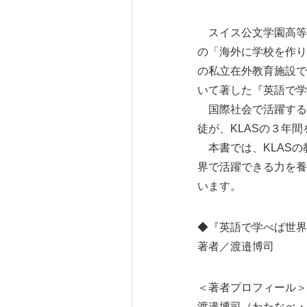
スイス公文学園高等部（Ku
の「海外に学校を作り
の私立在外教育施設で
いて著した『英語で学
国際社会で活躍する
徒が、KLASの３年
本書では、KLASの
界で活躍できる力を養
います。
◆『英語で学べば世界
著者／渡邉博司 
＜著者プロフィール＞
渡邉博司（わたなべ・