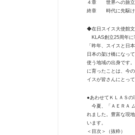
４章 世界への旅立
終章 時代に先駆けた
◆在日スイス大使館文化広報
KLAS創立25周年
「昨年、スイスと日本
日本の架け橋になって
使う地域の出身です。
に育ったことは、今の
イスが皆さんにとって「G
●あわせてＫＬＡＳの
今夏、「ＡＥＲＡ ム
れました。豊富な現地
います。
＜目次＞（抜粋）