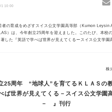
/1 10:00
の育成をめざすスイス公文学園高等部（Kumon Leysin Aca
 略称KLAS）は、今年創立25周年を迎えました。このたび、本
いて著した『英語で学べば世界が見えてくるースイス公文学園
株
立25周年 “地球人”を育てるＫＬＡＳの
べば世界が見えてくる－スイス公文学園
－ 』刊行