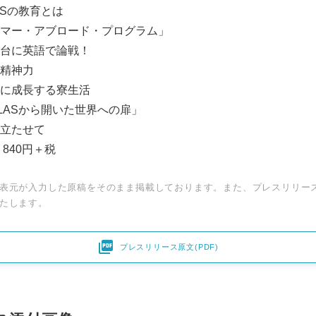
ASの教育とは
English
マー・アブロード・プログラム」
台に英語で論戦！
精神力
に成長する寮生活
LASから開いた世界への扉」
スに旅立たせて
840円＋税
表元が入力した原稿をそのまま掲載しております。また、プレスリリー
たします。

プレスリリース原文(PDF)